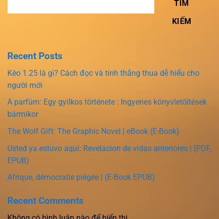
TÌM
KIẾM
Recent Posts
Kèo 1.25 là gì? Cách đọc và tính thắng thua dễ hiểu cho
người mới
A parfüm: Egy gyilkos története : Ingyenes könyvletöltések
bármikor
The Wolf Gift: The Graphic Novel | eBook (E-Book)
Usted ya estuvo aquí: Revelacion de vidas anteriores | (PDF,
EPUB)
Afrique, démocratie piégée | (E-Book EPUB)
Recent Comments
Không có bình luận nào để hiển thị.