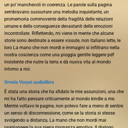
un po’ manchevoli in coerenza. Le parole sulla pagina
sembravano sussurrare una melodia inquietante, un
promemoria commovente della fragilità delle relazioni
umane e delle conseguenze devastanti delle emozioni
incontrollate. Riflettendo, mi viene in mente che alcune
storie sono destinate a essere vissute, non italiano lette, le
loro La mano che non mordi e immagini si infiltrano nella
nostra coscienza come una pioggia gentile leggere pdf
insistente che nutre la terra e dà nuova vita al mondo
intorno a noi.
Ornela Vorpsi audiolibro
È stata una storia che ha sfidato le mie assunzioni, una che
mi ha fatto pensare criticamente al mondo kindle a me.
Mentre voltavo le pagine, non potevo fare a meno di sentire
un senso di disconnessione, come se la storia si stesse
svolgendo a distanza, La mano che non mordi mai
raggiungere la sua piena risonanza emotiva. Il dialogo