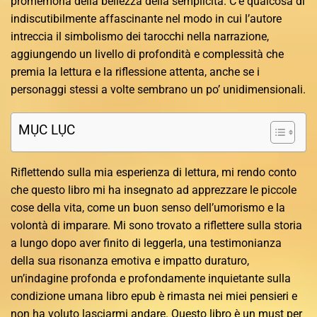
promemoria della bellezza della semplicità. C’è qualcosa di
indiscutibilmente affascinante nel modo in cui l’autore
intreccia il simbolismo dei tarocchi nella narrazione,
aggiungendo un livello di profondità e complessità che
premia la lettura e la riflessione attenta, anche se i
personaggi stessi a volte sembrano un po’ unidimensionali.
MỤC LỤC
Riflettendo sulla mia esperienza di lettura, mi rendo conto
che questo libro mi ha insegnato ad apprezzare le piccole
cose della vita, come un buon senso dell’umorismo e la
volontà di imparare. Mi sono trovato a riflettere sulla storia
a lungo dopo aver finito di leggerla, una testimonianza
della sua risonanza emotiva e impatto duraturo,
un’indagine profonda e profondamente inquietante sulla
condizione umana libro epub è rimasta nei miei pensieri e
non ha voluto lasciarmi andare. Questo libro è un must per