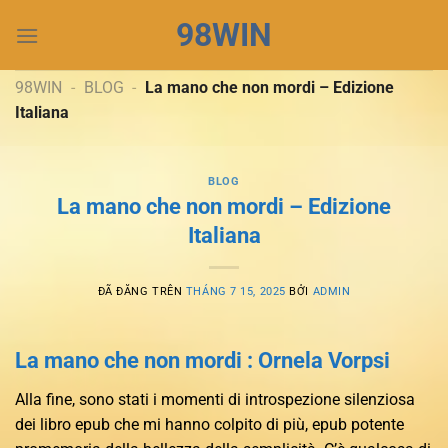
Chuyển
98WIN
đến
nội
dung
98WIN
-
BLOG
-
La mano che non mordi – Edizione
Italiana
BLOG
La mano che non mordi – Edizione
Italiana
ĐÃ ĐĂNG TRÊN
THÁNG 7 15, 2025
BỞI
ADMIN
La mano che non mordi : Ornela Vorpsi
Alla fine, sono stati i momenti di introspezione silenziosa
dei libro epub che mi hanno colpito di più, epub potente