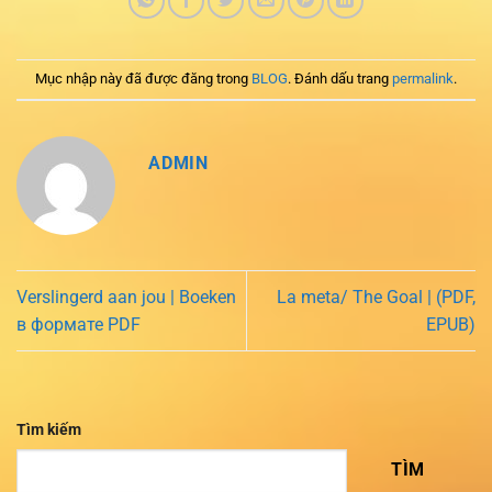
Mục nhập này đã được đăng trong
BLOG
. Đánh dấu trang
permalink
.
ADMIN
Verslingerd aan jou | Boeken
La meta/ The Goal | (PDF,
в формате PDF
EPUB)
Tìm kiếm
TÌM