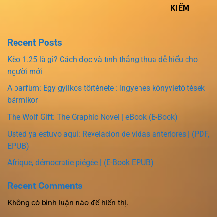
KIẾM
Recent Posts
Kèo 1.25 là gì? Cách đọc và tính thắng thua dễ hiểu cho
người mới
A parfüm: Egy gyilkos története : Ingyenes könyvletöltések
bármikor
The Wolf Gift: The Graphic Novel | eBook (E-Book)
Usted ya estuvo aquí: Revelacion de vidas anteriores | (PDF,
EPUB)
Afrique, démocratie piégée | (E-Book EPUB)
Recent Comments
Không có bình luận nào để hiển thị.