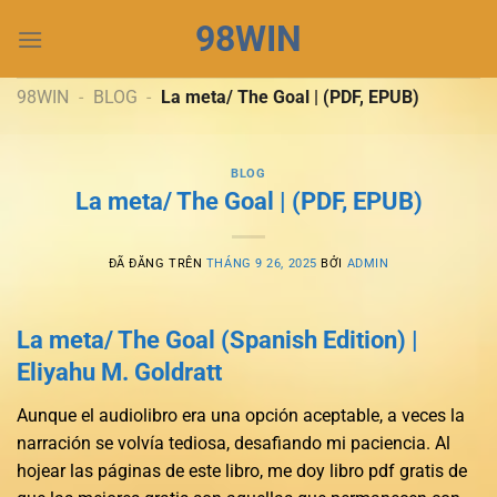
Chuyển
98WIN
đến
nội
dung
98WIN
-
BLOG
-
La meta/ The Goal | (PDF, EPUB)
BLOG
La meta/ The Goal | (PDF, EPUB)
ĐÃ ĐĂNG TRÊN
THÁNG 9 26, 2025
BỞI
ADMIN
La meta/ The Goal (Spanish Edition) |
Eliyahu M. Goldratt
Aunque el audiolibro era una opción aceptable, a veces la
narración se volvía tediosa, desafiando mi paciencia. Al
hojear las páginas de este libro, me doy libro pdf gratis de