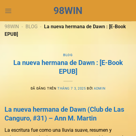
Chuyển
98WIN
đến
nội
dung
98WIN
-
BLOG
-
La nueva hermana de Dawn : [E-Book
EPUB]
BLOG
La nueva hermana de Dawn : [E-Book
EPUB]
ĐÃ ĐĂNG TRÊN
THÁNG 7 3, 2025
BỞI
ADMIN
La nueva hermana de Dawn (Club de Las
Canguro, #31) – Ann M. Martin
La escritura fue como una lluvia suave, resumen y