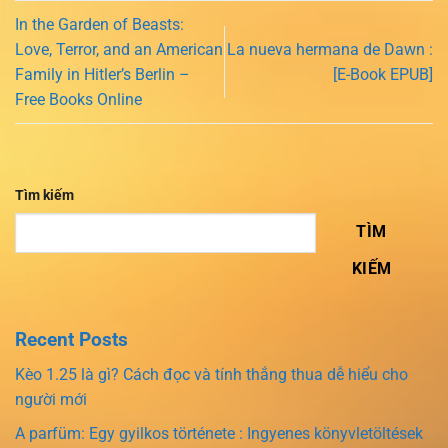
In the Garden of Beasts:
Love, Terror, and an American
La nueva hermana de Dawn :
Family in Hitler’s Berlin –
[E-Book EPUB]
Free Books Online
Tìm kiếm
TÌM
KIẾM
Recent Posts
Kèo 1.25 là gì? Cách đọc và tính thắng thua dễ hiểu cho
người mới
A parfüm: Egy gyilkos története : Ingyenes könyvletöltések