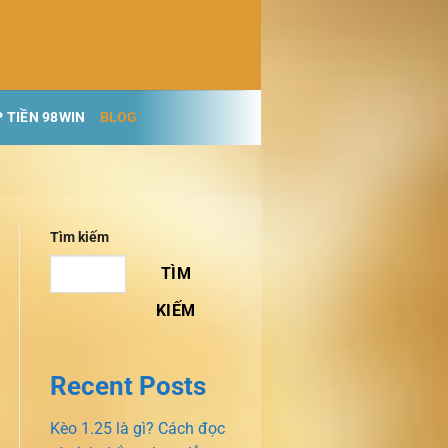
 TIỀN 98WIN
BLOG
Tìm kiếm
TÌM
KIẾM
Recent Posts
Kèo 1.25 là gì? Cách đọc