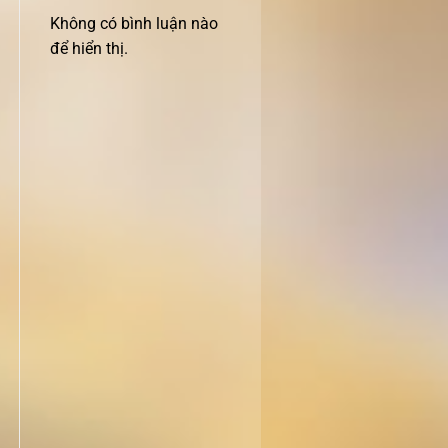
Không có bình luận nào
để hiển thị.