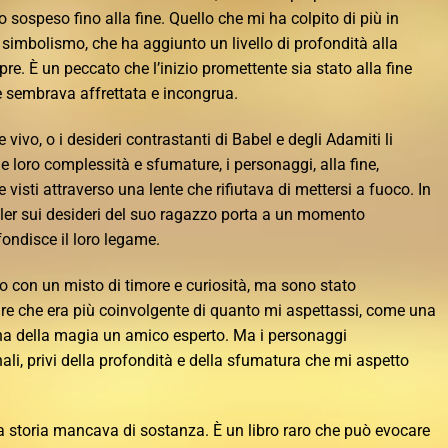
to sospeso fino alla fine. Quello che mi ha colpito di più in
simbolismo, che ha aggiunto un livello di profondità alla
e. È un peccato che l’inizio promettente sia stato alla fine
 sembrava affrettata e incongrua.
 vivo, o i desideri contrastanti di Babel e degli Adamiti li
 loro complessità e sfumature, i personaggi, alla fine,
visti attraverso una lente che rifiutava di mettersi a fuoco. In
 Tyler sui desideri del suo ragazzo porta a un momento
ondisce il loro legame.
to con un misto di timore e curiosità, ma sono stato
re che era più coinvolgente di quanto mi aspettassi, come una
ina della magia un amico esperto. Ma i personaggi
i, privi della profondità e della sfumatura che mi aspetto
a la storia mancava di sostanza. È un libro raro che può evocare