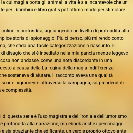
la cui maglia porta gli animali a vita è sia incantevole che un
nte per i bambini e libro gratis pdf ottimo modo per stimolare
 online in profondità, aggiungendo un livello di profondità alla
mplice storia di spionaggio. Più ci penso, più mi rendo conto
ma, che sfida una facile categorizzazione o riassunto. È
so di disagio che si è insediato nella mia pancia mentre leggevo
alcosa non andasse, come una nota discordante in una
 questo a causa della La regina della magia indifferenza
 che sosteneva di aiutare. Il racconto aveva una qualità
 scorre pigramente attraverso la campagna, sorprendendoti
à e complessità.
 di questa serie è l’uso magistrale dell’ironia e dell’umorismo
ge profondità alla narrazione, ma ebook anche i personaggi
e è sia straziante che edificante, un vero e proprio ottovolante