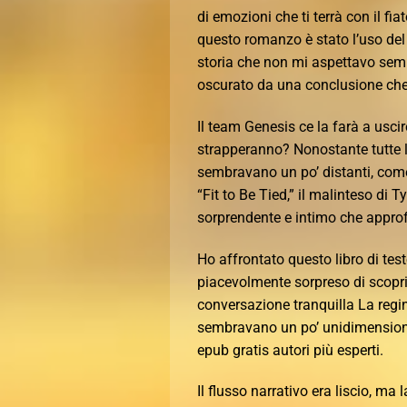
di emozioni che ti terrà con il fia
questo romanzo è stato l’uso del 
storia che non mi aspettavo sempr
oscurato da una conclusione che
Il team Genesis ce la farà a uscire
strapperanno? Nonostante tutte le
sembravano un po’ distanti, come 
“Fit to Be Tied,” il malinteso di
sorprendente e intimo che approf
Ho affrontato questo libro di tes
piacevolmente sorpreso di scopri
conversazione tranquilla La reg
sembravano un po’ unidimensional
epub gratis autori più esperti.
Il flusso narrativo era liscio, m