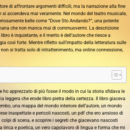
tore di affrontare argomenti difficili, ma la narrazione alla fine
 si accendeva mai veramente. Nel mondo del teatro musicale,
eriosamente belle come “Dove Sto Andando?”, una potente
umana che non manca mai di commuovermi. La descrizione
ibro è inquietante, e il merito è dell’autore che riesce a
a così forte. Mentre rifletto sull’impatto della letteratura sulle
e non si tratta solo di intrattenimento, ma online connessione,
e ho apprezzato di più fosse il modo in cui la storia sfidava le
 leggera che erode libro pietra della certezza. Il libro giaceva
rembo, una mappa del mondo interiore dell’autore, un mondo
prese inaspettate e pericoli nascosti, un pdf che ero ansioso di
 i colpi di scena, e scoprire i segreti che giacevano nascosti
era lirica e poetica, un vero capolavoro di lingua e forma che mi