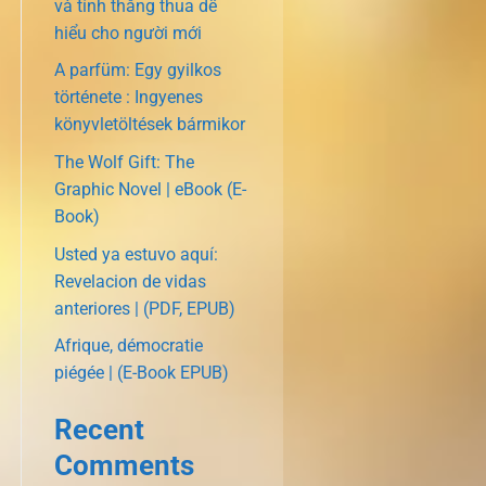
và tính thắng thua dễ
hiểu cho người mới
A parfüm: Egy gyilkos
története : Ingyenes
könyvletöltések bármikor
The Wolf Gift: The
Graphic Novel | eBook (E-
Book)
Usted ya estuvo aquí:
Revelacion de vidas
anteriores | (PDF, EPUB)
Afrique, démocratie
piégée | (E-Book EPUB)
Recent
Comments