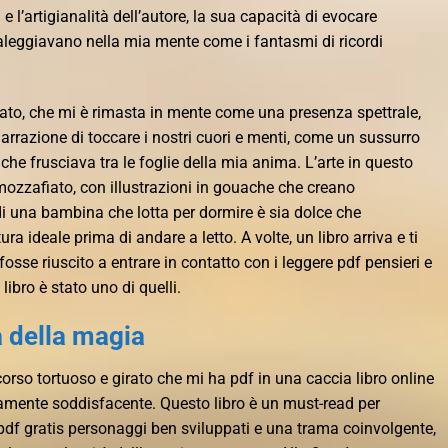
 e l’artigianalità dell’autore, la sua capacità di evocare
aleggiavano nella mia mente come i fantasmi di ricordi
ato, che mi è rimasta in mente come una presenza spettrale,
rrazione di toccare i nostri cuori e menti, come un sussurro
che frusciava tra le foglie della mia anima. L’arte in questo
mozzafiato, con illustrazioni in gouache che creano
i una bambina che lotta per dormire è sia dolce che
ra ideale prima di andare a letto. A volte, un libro arriva e ti
 fosse riuscito a entrare in contatto con i leggere pdf pensieri e
libro è stato uno di quelli.
a della magia
corso tortuoso e girato che mi ha pdf in una caccia libro online
anamente soddisfacente. Questo libro è un must-read per
df gratis personaggi ben sviluppati e una trama coinvolgente,