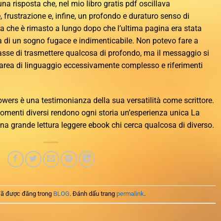
na risposta che, nel mio libro gratis pdf oscillava
frustrazione e, infine, un profondo e duraturo senso di
ia che è rimasto a lungo dopo che l’ultima pagina era stata
 di un sogno fugace e indimenticabile. Non potevo fare a
casse di trasmettere qualcosa di profondo, ma il messaggio si
area di linguaggio eccessivamente complesso e riferimenti
Powers è una testimonianza della sua versatilità come scrittore.
rgomenti diversi rendono ogni storia un’esperienza unica La
na grande lettura leggere ebook chi cerca qualcosa di diverso.
ã được đăng trong
BLOG
. Đánh dấu trang
permalink
.