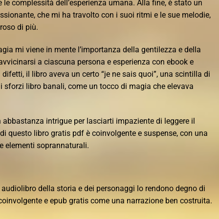
e le complessità dell’esperienza umana. Alla fine, è stato un
ssionante, che mi ha travolto con i suoi ritmi e le sue melodie,
roso di più.
agia mi viene in mente l’importanza della gentilezza e della
avvicinarsi a ciascuna persona e esperienza con ebook e
fetti, il libro aveva un certo “je ne sais quoi”, una scintilla di
li sforzi libro banali, come un tocco di magia che elevava
 abbastanza intrigue per lasciarti impaziente di leggere il
i questo libro gratis pdf è coinvolgente e suspense, con una
e elementi soprannaturali.
la audiolibro della storia e dei personaggi lo rendono degno di
ra coinvolgente e epub gratis come una narrazione ben costruita.