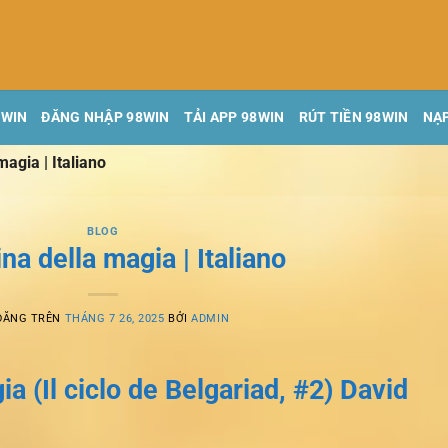
8WIN
ĐĂNG NHẬP 98WIN
TẢI APP 98WIN
RÚT TIỀN 98WIN
NẠP
magia | Italiano
BLOG
na della magia | Italiano
ĐĂNG TRÊN
THÁNG 7 26, 2025
BỞI
ADMIN
ia (Il ciclo de Belgariad, #2) David