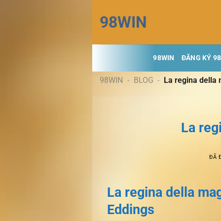
Chuyển
98WIN
đến
nội
dung
98WIN
ĐĂNG KÝ 9
98WIN
-
BLOG
-
La regina della 
La regi
ĐÃ 
La regina della mag
Eddings