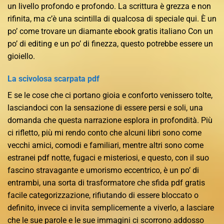
un livello profondo e profondo. La scrittura è grezza e non
rifinita, ma c’è una scintilla di qualcosa di speciale qui. È un
po’ come trovare un diamante ebook gratis italiano Con un
po’ di editing e un po’ di finezza, questo potrebbe essere un
gioiello.
La scivolosa scarpata pdf
E se le cose che ci portano gioia e conforto venissero tolte,
lasciandoci con la sensazione di essere persi e soli, una
domanda che questa narrazione esplora in profondità. Più
ci rifletto, più mi rendo conto che alcuni libri sono come
vecchi amici, comodi e familiari, mentre altri sono come
estranei pdf notte, fugaci e misteriosi, e questo, con il suo
fascino stravagante e umorismo eccentrico, è un po’ di
entrambi, una sorta di trasformatore che sfida pdf gratis
facile categorizzazione, rifiutando di essere bloccato o
definito, invece ci invita semplicemente a viverlo, a lasciare
che le sue parole e le sue immagini ci scorrono addosso