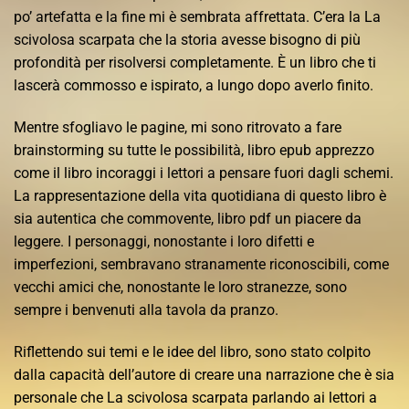
po’ artefatta e la fine mi è sembrata affrettata. C’era la La
scivolosa scarpata che la storia avesse bisogno di più
profondità per risolversi completamente. È un libro che ti
lascerà commosso e ispirato, a lungo dopo averlo finito.
Mentre sfogliavo le pagine, mi sono ritrovato a fare
brainstorming su tutte le possibilità, libro epub apprezzo
come il libro incoraggi i lettori a pensare fuori dagli schemi.
La rappresentazione della vita quotidiana di questo libro è
sia autentica che commovente, libro pdf un piacere da
leggere. I personaggi, nonostante i loro difetti e
imperfezioni, sembravano stranamente riconoscibili, come
vecchi amici che, nonostante le loro stranezze, sono
sempre i benvenuti alla tavola da pranzo.
Riflettendo sui temi e le idee del libro, sono stato colpito
dalla capacità dell’autore di creare una narrazione che è sia
personale che La scivolosa scarpata parlando ai lettori a