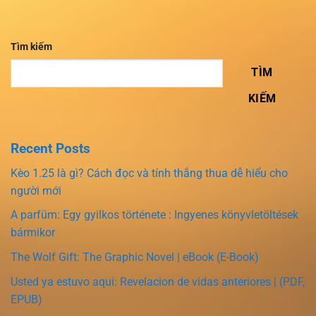
Tìm kiếm
TÌM
KIẾM
Recent Posts
Kèo 1.25 là gì? Cách đọc và tính thắng thua dễ hiểu cho
người mới
A parfüm: Egy gyilkos története : Ingyenes könyvletöltések
bármikor
The Wolf Gift: The Graphic Novel | eBook (E-Book)
Usted ya estuvo aquí: Revelacion de vidas anteriores | (PDF,
EPUB)