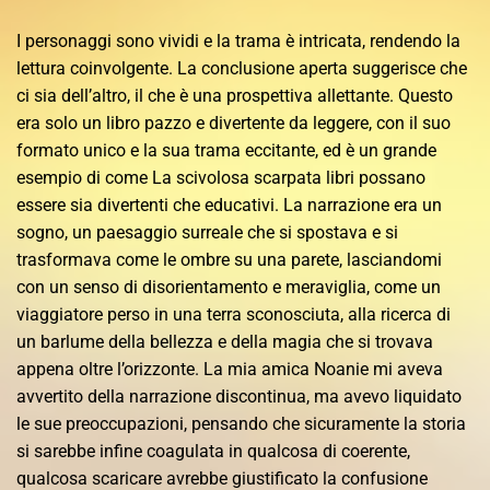
I personaggi sono vividi e la trama è intricata, rendendo la
lettura coinvolgente. La conclusione aperta suggerisce che
ci sia dell’altro, il che è una prospettiva allettante. Questo
era solo un libro pazzo e divertente da leggere, con il suo
formato unico e la sua trama eccitante, ed è un grande
esempio di come La scivolosa scarpata libri possano
essere sia divertenti che educativi. La narrazione era un
sogno, un paesaggio surreale che si spostava e si
trasformava come le ombre su una parete, lasciandomi
con un senso di disorientamento e meraviglia, come un
viaggiatore perso in una terra sconosciuta, alla ricerca di
un barlume della bellezza e della magia che si trovava
appena oltre l’orizzonte. La mia amica Noanie mi aveva
avvertito della narrazione discontinua, ma avevo liquidato
le sue preoccupazioni, pensando che sicuramente la storia
si sarebbe infine coagulata in qualcosa di coerente,
qualcosa scaricare avrebbe giustificato la confusione