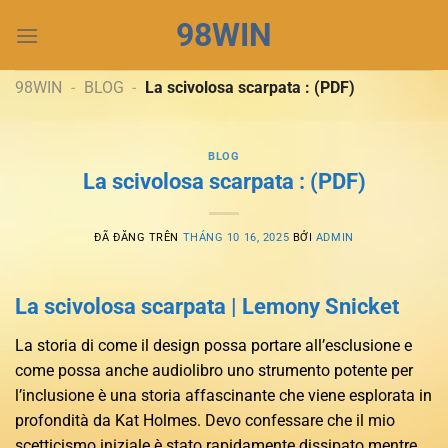
Chuyển
98WIN
đến
nội
dung
98WIN
-
BLOG
-
La scivolosa scarpata : (PDF)
BLOG
La scivolosa scarpata : (PDF)
ĐÃ ĐĂNG TRÊN
THÁNG 10 16, 2025
BỞI
ADMIN
La scivolosa scarpata | Lemony Snicket
La storia di come il design possa portare all’esclusione e
come possa anche audiolibro uno strumento potente per
l’inclusione è una storia affascinante che viene esplorata in
profondità da Kat Holmes. Devo confessare che il mio
scetticismo iniziale è stato rapidamente dissipato mentre