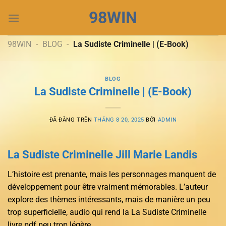
Chuyển
98WIN
đến
nội
dung
98WIN
-
BLOG
-
La Sudiste Criminelle | (E-Book)
BLOG
La Sudiste Criminelle | (E-Book)
ĐÃ ĐĂNG TRÊN
THÁNG 8 20, 2025
BỞI
ADMIN
La Sudiste Criminelle Jill Marie Landis
L’histoire est prenante, mais les personnages manquent de
développement pour être vraiment mémorables. L’auteur
explore des thèmes intéressants, mais de manière un peu
trop superficielle, audio qui rend la La Sudiste Criminelle
livre pdf peu trop légère.