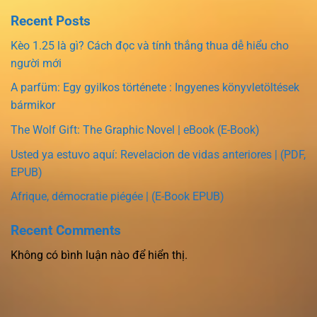
Recent Posts
Kèo 1.25 là gì? Cách đọc và tính thắng thua dễ hiểu cho
người mới
A parfüm: Egy gyilkos története : Ingyenes könyvletöltések
bármikor
The Wolf Gift: The Graphic Novel | eBook (E-Book)
Usted ya estuvo aquí: Revelacion de vidas anteriores | (PDF,
EPUB)
Afrique, démocratie piégée | (E-Book EPUB)
Recent Comments
Không có bình luận nào để hiển thị.