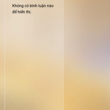
Không có bình luận nào
để hiển thị.