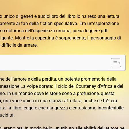
 unico di generi e audiolibro del libro lo ha reso una lettura
vamente ai fan della fiction speculativa. Era un’esplorazione
o dolorosa dell’esperienza umana, piena leggere pdf
gente. Mentre la copertina è sorprendente, il personaggio di
 difficile da amare.
ne dell’amore e della perdita, un potente promemoria della
onnessione La volpe dorata: Il ciclo dei Courteney d’Africa e del
ano. In un mondo dove le storie sono a profusione, questa
a, una voce unica in una stanza affollata, anche se fb2 era
cata, la libro leggere energia grezza e entusiasmo incontenibile
cidità.
i erano resi in modo bello, un tributo alle abilità dell’autore nel