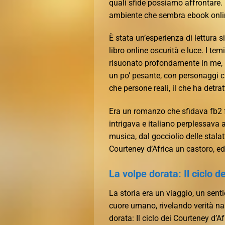
quali sfide possiamo affrontare.
ambiente che sembra ebook onli
È stata un’esperienza di lettura 
libro online oscurità e luce. I tem
risuonato profondamente in me, m
un po’ pesante, con personaggi c
che persone reali, il che ha detra
Era un romanzo che sfidava fb2 fa
intrigava e italiano perplessava 
musica, dal gocciolio delle stalatt
Courteney d’Africa un castoro, ed
La volpe dorata: Il ciclo d
La storia era un viaggio, un senti
cuore umano, rivelando verità na
dorata: Il ciclo dei Courteney d’A