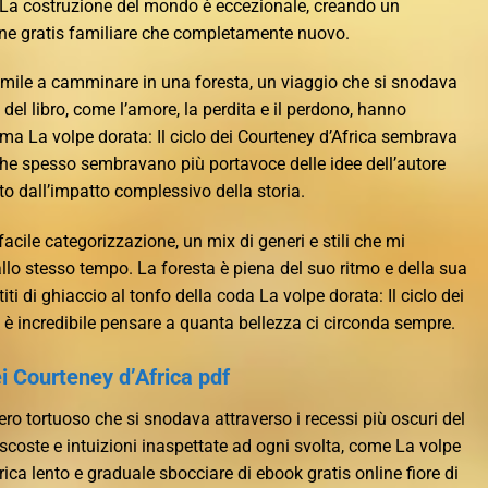
 La costruzione del mondo è eccezionale, creando un
ne gratis familiare che completamente nuovo.
simile a camminare in una foresta, un viaggio che si snodava
i del libro, come l’amore, la perdita e il perdono, hanno
a La volpe dorata: Il ciclo dei Courteney d’Africa sembrava
he spesso sembravano più portavoce delle idee dell’autore
tto dall’impatto complessivo della storia.
cile categorizzazione, un mix di generi e stili che mi
allo stesso tempo. La foresta è piena del suo ritmo e della sua
iti di ghiaccio al tonfo della coda La volpe dorata: Il ciclo dei
 è incredibile pensare a quanta bellezza ci circonda sempre.
ei Courteney d’Africa pdf
ero tortuoso che si snodava attraverso i recessi più oscuri del
scoste e intuizioni inaspettate ad ogni svolta, come La volpe
frica lento e graduale sbocciare di ebook gratis online fiore di