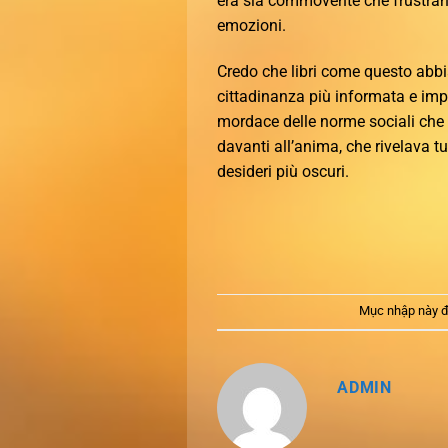
era sia commovente che frustrante
emozioni.
Credo che libri come questo abbia
cittadinanza più informata e impeg
mordace delle norme sociali che 
davanti all’anima, che rivelava tut
desideri più oscuri.
Mục nhập này đ
ADMIN