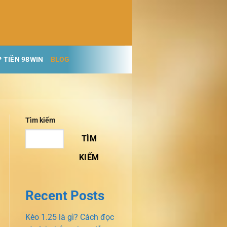
 TIỀN 98WIN
BLOG
Tìm kiếm
TÌM
KIẾM
Recent Posts
Kèo 1.25 là gì? Cách đọc