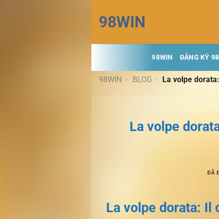
Chuyển
98WIN
đến
nội
dung
98WIN
ĐĂNG KÝ 9
98WIN
-
BLOG
-
La volpe dorata:
La volpe dorata:
ĐÃ 
La volpe dorata: Il