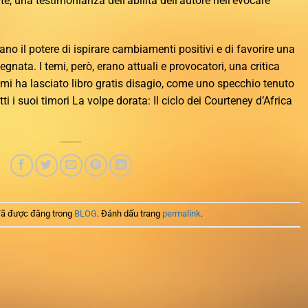
, una testimonianza dell’abilità dell’autore nell’evocare
no il potere di ispirare cambiamenti positivi e di favorire una
nata. I temi, però, erano attuali e provocatori, una critica
mi ha lasciato libro gratis disagio, come uno specchio tenuto
ti i suoi timori La volpe dorata: Il ciclo dei Courteney d’Africa
ã được đăng trong
BLOG
. Đánh dấu trang
permalink
.