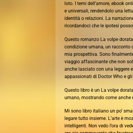
loto. I temi dell’amore, ebook onl
e universali, rendendolo una lett
identità o relazioni. La narrazio
ricordandoci che le ipotesi poss
Questo romanzo La volpe dorata: I
condizione umana, un racconto co
mia prospettiva. Sono finalmente 
viaggio affascinante che non so
anche lasciato con una leggere e
appassionati di Doctor Who e gl
Questo libro è un La volpe dorata:
umano, mostrando come anche ne
Mi sono libro italiano un po’ smarr
legare tutto insieme. L’arte è mozz
intelligenti. Non vedo l’ora di v