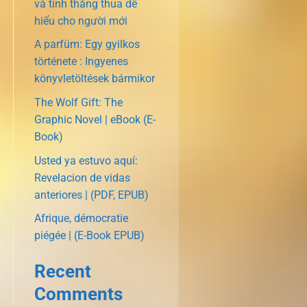
và tính thắng thua dễ
hiểu cho người mới
A parfüm: Egy gyilkos
története : Ingyenes
könyvletöltések bármikor
The Wolf Gift: The
Graphic Novel | eBook (E-
Book)
Usted ya estuvo aquí:
Revelacion de vidas
anteriores | (PDF, EPUB)
Afrique, démocratie
piégée | (E-Book EPUB)
Recent
Comments