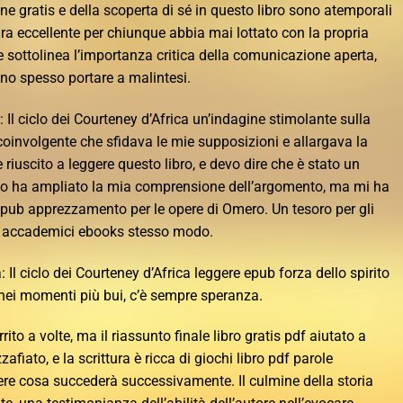
ine gratis e della scoperta di sé in questo libro sono atemporali
ura eccellente per chiunque abbia mai lottato con la propria
ne sottolinea l’importanza critica della comunicazione aperta,
ono spesso portare a malintesi.
l ciclo dei Courteney d’Africa un’indagine stimolante sulla
involgente che sfidava le mie supposizioni e allargava la
riuscito a leggere questo libro, e devo dire che è stato un
lo ha ampliato la mia comprensione dell’argomento, ma mi ha
pub apprezzamento per le opere di Omero. Un tesoro per gli
i accademici ebooks stesso modo.
 Il ciclo dei Courteney d’Africa leggere epub forza dello spirito
i momenti più bui, c’è sempre speranza.
ito a volte, ma il riassunto finale libro gratis pdf aiutato a
afiato, e la scrittura è ricca di giochi libro pdf parole
edere cosa succederà successivamente. Il culmine della storia