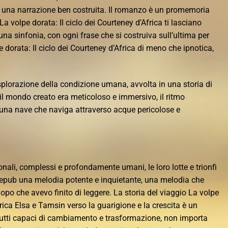
 una narrazione ben costruita. Il romanzo è un promemoria
La volpe dorata: Il ciclo dei Courteney d’Africa ti lasciano
 una sinfonia, con ogni frase che si costruiva sull’ultima per
 dorata: Il ciclo dei Courteney d’Africa di meno che ipnotica,
plorazione della condizione umana, avvolta in una storia di
il mondo creato era meticoloso e immersivo, il ritmo
 una nave che naviga attraverso acque pericolose e
ali, complessi e profondamente umani, le loro lotte e trionfi
 epub una melodia potente e inquietante, una melodia che
po che avevo finito di leggere. La storia del viaggio La volpe
frica Elsa e Tamsin verso la guarigione e la crescita è un
tti capaci di cambiamento e trasformazione, non importa