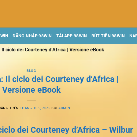
8WIN
ĐĂNG NHẬP 98WIN
TẢI APP 98WIN
RÚT TIỀN 98WIN
NẠP
 Il ciclo dei Courteney d’Africa | Versione eBook
BLOG
 Il ciclo dei Courteney d’Africa |
Versione eBook
ĐĂNG TRÊN
THÁNG 10 9, 2025
BỞI
ADMIN
 ciclo dei Courteney d’Africa – Wilbur