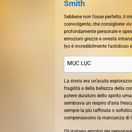
Smith
Sebbene non fosse perfetto, il mix
coinvolgente, che consiglierei vi
profondamente personale e spess
emozioni grezze e onestà intransi
Iyo è incredibilmente fastidioso e
MỤC LỤC
La storia era un’acuta esplorazio
fragilità e della bellezza della c
potere duraturo dello spirito um
sembrava un respiro d’aria fresc
sempre la più raffinata o sofisti
compensavano la mancanza di lu
Gli italiano emotivi dei personagg