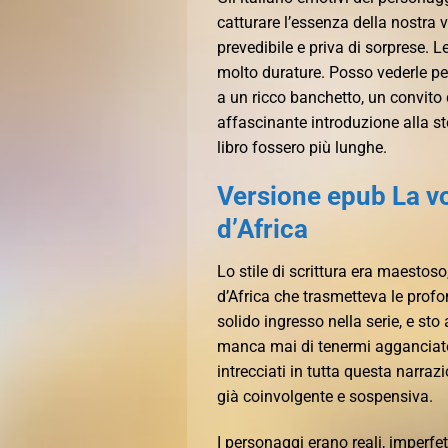
catturare l’essenza della nostra 
prevedibile e priva di sorprese. 
molto durature. Posso vederle per
a un ricco banchetto, un convito d
affascinante introduzione alla sto
libro fossero più lunghe.
Versione epub La vo
d’Africa
Lo stile di scrittura era maestoso
d’Africa che trasmetteva le prof
solido ingresso nella serie, e st
manca mai di tenermi agganciato.
intrecciati in tutta questa narra
già coinvolgente e sospensiva.
I personaggi erano reali, imperfett