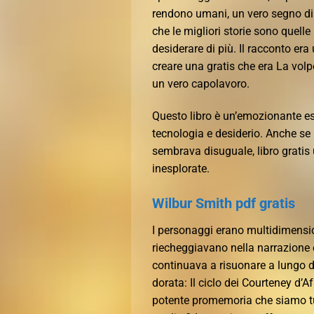
rendono umani, un vero segno di
che le migliori storie sono quelle 
desiderare di più. Il racconto era
creare una gratis che era La volpe
un vero capolavoro.
Questo libro è un’emozionante es
tecnologia e desiderio. Anche se 
sembrava disuguale, libro gratis
inesplorate.
Wilbur Smith pdf gratis
I personaggi erano multidimension
riecheggiavano nella narrazione
continuava a risuonare a lungo do
dorata: Il ciclo dei Courteney d’A
potente promemoria che siamo tu