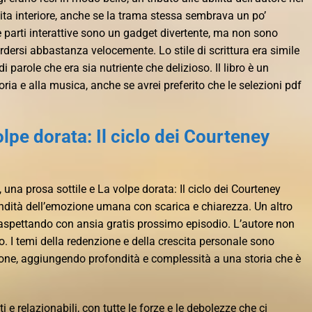
vita interiore, anche se la trama stessa sembrava un po’
Le parti interattive sono un gadget divertente, ma non sono
dersi abbastanza velocemente. Lo stile di scrittura era simile
i parole che era sia nutriente che delizioso. Il libro è un
ria e alla musica, anche se avrei preferito che le selezioni pdf
lpe dorata: Il ciclo dei Courteney
, una prosa sottile e La volpe dorata: Il ciclo dei Courteney
ondità dell’emozione umana con scarica e chiarezza. Un altro
o aspettando con ansia gratis prossimo episodio. L’autore non
 I temi della redenzione e della crescita personale sono
zione, aggiungendo profondità e complessità a una storia che è
i e relazionabili, con tutte le forze e le debolezze che ci