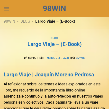
Chuyển
98WIN
đến
nội
dung
98WIN
-
BLOG
-
Largo Viaje – (E-Book)
BLOG
Largo Viaje – (E-Book)
ĐÃ ĐĂNG TRÊN
THÁNG 7 21, 2025
BỞI
ADMIN
Largo Viaje | Joaquín Moreno Pedrosa
Al reflexionar sobre los temas e ideas explorados en este
libro, me recuerdo de la importancia libro online​
aprendizaje continuo y la auto-reflexión en nuestros viajes
personales y colectivos. Cada página te lleva a un viaje
emocional que te deja reflexionando sobre la naturaleza de