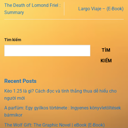
The Death of Lomond Friel :
Largo Viaje – (E-Book)
Summary
Tìm kiếm
TÌM
KIẾM
Recent Posts
Kèo 1.25 là gì? Cách đọc và tính thắng thua dễ hiểu cho
người mới
A parfüm: Egy gyilkos története : Ingyenes könyvletöltések
bármikor
The Wolf Gift: The Graphic Novel | eBook (E-Book)