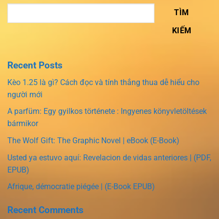
TÌM
KIẾM
Recent Posts
Kèo 1.25 là gì? Cách đọc và tính thắng thua dễ hiểu cho
người mới
A parfüm: Egy gyilkos története : Ingyenes könyvletöltések
bármikor
The Wolf Gift: The Graphic Novel | eBook (E-Book)
Usted ya estuvo aquí: Revelacion de vidas anteriores | (PDF,
EPUB)
Afrique, démocratie piégée | (E-Book EPUB)
Recent Comments