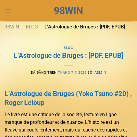
Chuyển
98WIN
đến
nội
dung
98WIN
-
BLOG
-
L’Astrologue de Bruges : [PDF, EPUB]
BLOG
L’Astrologue de Bruges : [PDF, EPUB]
ĐÃ ĐĂNG TRÊN
THÁNG 7 7, 2025
BỞI
ADMIN
L’Astrologue de Bruges (Yoko Tsuno #20) ,
Roger Leloup
Le livre est une critique de la société, lecture en ligne
manque de profondeur et de nuance. L’histoire est un
fleuve qui coule lentement, mais qui cache des rapides et