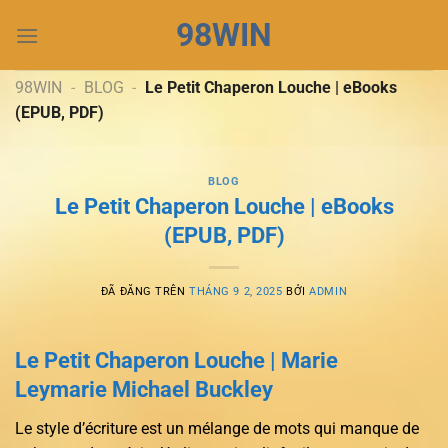
Chuyển
98WIN
đến
nội
dung
98WIN
-
BLOG
-
Le Petit Chaperon Louche | eBooks
(EPUB, PDF)
BLOG
Le Petit Chaperon Louche | eBooks
(EPUB, PDF)
ĐÃ ĐĂNG TRÊN
THÁNG 9 2, 2025
BỞI
ADMIN
Le Petit Chaperon Louche | Marie
Leymarie Michael Buckley
Le style d’écriture est un mélange de mots qui manque de