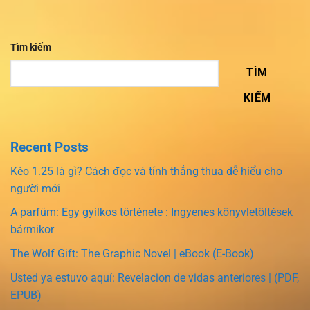
Tìm kiếm
TÌM
KIẾM
Recent Posts
Kèo 1.25 là gì? Cách đọc và tính thắng thua dễ hiểu cho
người mới
A parfüm: Egy gyilkos története : Ingyenes könyvletöltések
bármikor
The Wolf Gift: The Graphic Novel | eBook (E-Book)
Usted ya estuvo aquí: Revelacion de vidas anteriores | (PDF,
EPUB)