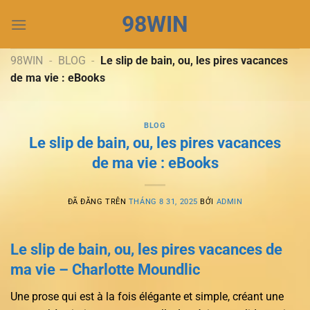
Chuyển
98WIN
đến
nội
dung
98WIN
-
BLOG
-
Le slip de bain, ou, les pires vacances
de ma vie : eBooks
BLOG
Le slip de bain, ou, les pires vacances
de ma vie : eBooks
ĐÃ ĐĂNG TRÊN
THÁNG 8 31, 2025
BỞI
ADMIN
Le slip de bain, ou, les pires vacances de
ma vie – Charlotte Moundlic
Une prose qui est à la fois élégante et simple, créant une