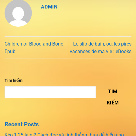
ADMIN
Children of Blood and Bone |
Le slip de bain, ou, les pires
Epub
vacances de ma vie : eBooks
Tìm kiếm
TÌM
KIẾM
Recent Posts
Kèo 1.25 là gì? Cách đọc và tính thắng thua dễ hiểu cho