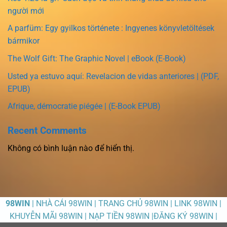
người mới
A parfüm: Egy gyilkos története : Ingyenes könyvletöltések
bármikor
The Wolf Gift: The Graphic Novel | eBook (E-Book)
Usted ya estuvo aquí: Revelacion de vidas anteriores | (PDF,
EPUB)
Afrique, démocratie piégée | (E-Book EPUB)
Recent Comments
Không có bình luận nào để hiển thị.
98WIN
| NHÀ CÁI 98WIN | TRANG CHỦ 98WIN | LINK 98WIN |
KHUYỄN MÃI 98WIN | NẠP TIỀN 98WIN |ĐĂNG KÝ 98WIN |