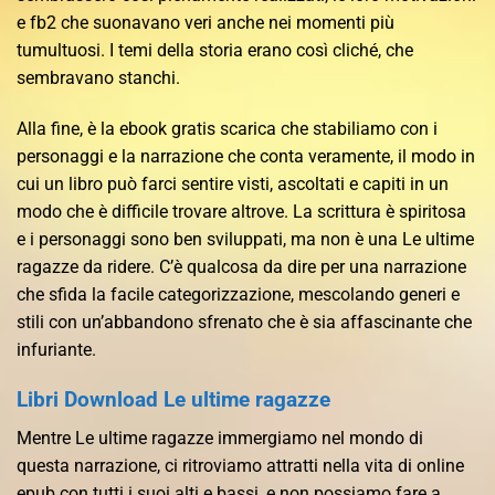
e fb2 che suonavano veri anche nei momenti più
tumultuosi. I temi della storia erano così cliché, che
sembravano stanchi.
Alla fine, è la ebook gratis scarica che stabiliamo con i
personaggi e la narrazione che conta veramente, il modo in
cui un libro può farci sentire visti, ascoltati e capiti in un
modo che è difficile trovare altrove. La scrittura è spiritosa
e i personaggi sono ben sviluppati, ma non è una Le ultime
ragazze da ridere. C’è qualcosa da dire per una narrazione
che sfida la facile categorizzazione, mescolando generi e
stili con un’abbandono sfrenato che è sia affascinante che
infuriante.
Libri Download Le ultime ragazze
Mentre Le ultime ragazze immergiamo nel mondo di
questa narrazione, ci ritroviamo attratti nella vita di online
epub con tutti i suoi alti e bassi, e non possiamo fare a