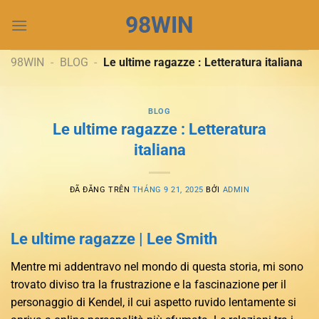
Chuyển
98WIN
đến
nội
dung
98WIN
-
BLOG
-
Le ultime ragazze : Letteratura italiana
BLOG
Le ultime ragazze : Letteratura
italiana
ĐÃ ĐĂNG TRÊN
THÁNG 9 21, 2025
BỞI
ADMIN
Le ultime ragazze | Lee Smith
Mentre mi addentravo nel mondo di questa storia, mi sono
trovato diviso tra la frustrazione e la fascinazione per il
personaggio di Kendel, il cui aspetto ruvido lentamente si