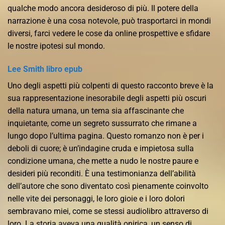
qualche modo ancora desideroso di più. Il potere della
narrazione è una cosa notevole, può trasportarci in mondi
diversi, farci vedere le cose da online prospettive e sfidare
le nostre ipotesi sul mondo.
Lee Smith libro epub
Uno degli aspetti più colpenti di questo racconto breve è la
sua rappresentazione inesorabile degli aspetti più oscuri
della natura umana, un tema sia affascinante che
inquietante, come un segreto sussurrato che rimane a
lungo dopo l’ultima pagina. Questo romanzo non è per i
deboli di cuore; è un’indagine cruda e impietosa sulla
condizione umana, che mette a nudo le nostre paure e
desideri più reconditi. È una testimonianza dell’abilità
dell’autore che sono diventato così pienamente coinvolto
nelle vite dei personaggi, le loro gioie e i loro dolori
sembravano miei, come se stessi audiolibro attraverso di
loro. La storia aveva una qualità onirica, un senso di