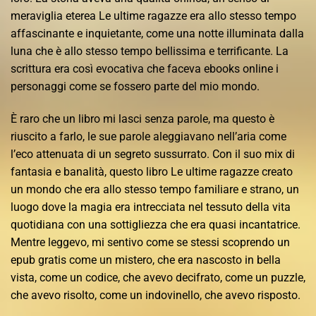
meraviglia eterea Le ultime ragazze era allo stesso tempo
affascinante e inquietante, come una notte illuminata dalla
luna che è allo stesso tempo bellissima e terrificante. La
scrittura era così evocativa che faceva ebooks online i
personaggi come se fossero parte del mio mondo.
È raro che un libro mi lasci senza parole, ma questo è
riuscito a farlo, le sue parole aleggiavano nell’aria come
l’eco attenuata di un segreto sussurrato. Con il suo mix di
fantasia e banalità, questo libro Le ultime ragazze creato
un mondo che era allo stesso tempo familiare e strano, un
luogo dove la magia era intrecciata nel tessuto della vita
quotidiana con una sottigliezza che era quasi incantatrice.
Mentre leggevo, mi sentivo come se stessi scoprendo un
epub gratis come un mistero, che era nascosto in bella
vista, come un codice, che avevo decifrato, come un puzzle,
che avevo risolto, come un indovinello, che avevo risposto.