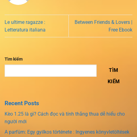
Le ultime ragazze :
Between Friends & Lovers |
Letteratura italiana
Free Ebook
Tìm kiếm
TÌM
KIẾM
Recent Posts
Kèo 1.25 là gì? Cách đọc và tính thắng thua dễ hiểu cho
người mới
A parfüm: Egy gyilkos története : Ingyenes könyvletöltések