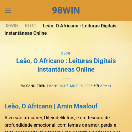
Chuyển
98WIN
đến
nội
dung
98WIN
-
BLOG
-
Leão, O Africano : Leituras Digitais
Instantâneas Online
BLOG
Leão, O Africano : Leituras Digitais
Instantâneas Online
ĐÃ ĐĂNG TRÊN
THÁNG MƯỜI MỘT 15, 2025
BỞI
ADMIN
Leão, O Africano | Amin Maalouf
A versão africâner, Uiteindelik tuis, é um tesouro de
profundidade emocional, com temas de amor, perda e