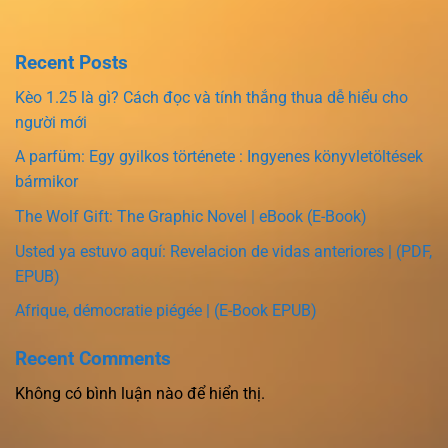
Recent Posts
Kèo 1.25 là gì? Cách đọc và tính thắng thua dễ hiểu cho
người mới
A parfüm: Egy gyilkos története : Ingyenes könyvletöltések
bármikor
The Wolf Gift: The Graphic Novel | eBook (E-Book)
Usted ya estuvo aquí: Revelacion de vidas anteriores | (PDF,
EPUB)
Afrique, démocratie piégée | (E-Book EPUB)
Recent Comments
Không có bình luận nào để hiển thị.