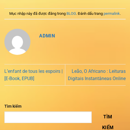
Mục nhập này đã được đăng trong
BLOG
. Đánh dấu trang
permalink
.
ADMIN
L’enfant de tous les espoirs |
Leão, O Africano : Leituras
[E-Book, EPUB]
Digitais Instantâneas Online
Tìm kiếm
TÌM
KIẾM