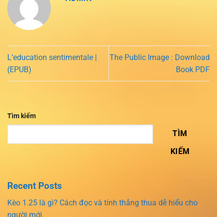
L’education sentimentale |
The Public Image : Download
(EPUB)
Book PDF
Tìm kiếm
TÌM
KIẾM
Recent Posts
Kèo 1.25 là gì? Cách đọc và tính thắng thua dễ hiểu cho
người mới