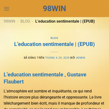
Chuyển
98WIN
đến
nội
dung
98WIN
-
BLOG
-
L’education sentimentale | (EPUB)
BLOG
L’education sentimentale | (EPUB)
ĐÃ ĐĂNG TRÊN
THÁNG 6 29, 2025
BỞI
ADMIN
L’education sentimentale , Gustave
Flaubert
L’atmosphère est sombre et inquiétante, ce qui rend
l’histoire encore plus dérangeante et oppressante. Le livre
téléchargement bien écrit, mais il manque de profondeur et