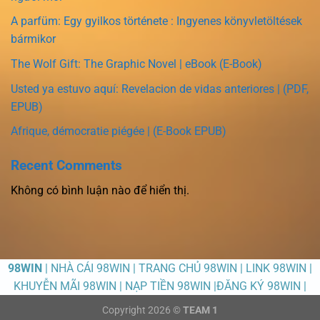
A parfüm: Egy gyilkos története : Ingyenes könyvletöltések
bármikor
The Wolf Gift: The Graphic Novel | eBook (E-Book)
Usted ya estuvo aquí: Revelacion de vidas anteriores | (PDF,
EPUB)
Afrique, démocratie piégée | (E-Book EPUB)
Recent Comments
Không có bình luận nào để hiển thị.
98WIN
| NHÀ CÁI 98WIN | TRANG CHỦ 98WIN | LINK 98WIN |
KHUYỄN MÃI 98WIN | NẠP TIỀN 98WIN |ĐĂNG KÝ 98WIN |
Copyright 2026 ©
TEAM 1