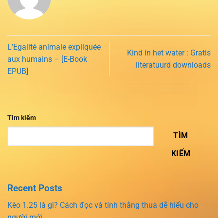
L’Egalité animale expliquée
Kind in het water : Gratis
aux humains – [E-Book
literatuurd downloads
EPUB]
Tìm kiếm
TÌM
KIẾM
Recent Posts
Kèo 1.25 là gì? Cách đọc và tính thắng thua dễ hiểu cho
người mới