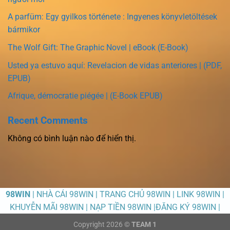
A parfüm: Egy gyilkos története : Ingyenes könyvletöltések
bármikor
The Wolf Gift: The Graphic Novel | eBook (E-Book)
Usted ya estuvo aquí: Revelacion de vidas anteriores | (PDF,
EPUB)
Afrique, démocratie piégée | (E-Book EPUB)
Recent Comments
Không có bình luận nào để hiển thị.
98WIN
| NHÀ CÁI 98WIN | TRANG CHỦ 98WIN | LINK 98WIN |
KHUYỄN MÃI 98WIN | NẠP TIỀN 98WIN |ĐĂNG KÝ 98WIN |
Copyright 2026 ©
TEAM 1