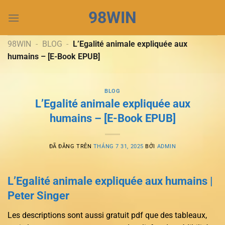
Chuyển
98WIN
đến
nội
dung
98WIN
-
BLOG
-
L’Egalité animale expliquée aux
humains – [E-Book EPUB]
BLOG
L’Egalité animale expliquée aux
humains – [E-Book EPUB]
ĐÃ ĐĂNG TRÊN
THÁNG 7 31, 2025
BỞI
ADMIN
L’Egalité animale expliquée aux humains |
Peter Singer
Les descriptions sont aussi gratuit pdf que des tableaux,