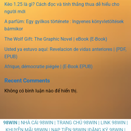
Kèo 1.25 là gì? Cách đọc và tính thắng thua dễ hiểu cho
người mới
A parfüm: Egy gyilkos története : Ingyenes könyvletöltések
bármikor
The Wolf Gift: The Graphic Novel | eBook (E-Book)
Usted ya estuvo aquí: Revelacion de vidas anteriores | (PDF,
EPUB)
Afrique, démocratie piégée | (E-Book EPUB)
Recent Comments
Không có bình luận nào để hiển thị.
98WIN
| NHÀ CÁI 98WIN | TRANG CHỦ 98WIN | LINK 98WIN |
KHUYỄN MÃI 98WIN | NẠP TIỀN 98WIN |ĐĂNG KÝ 98WIN |