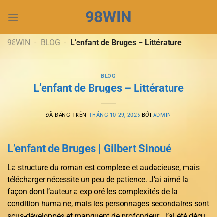
Chuyển
98WIN
đến
nội
dung
98WIN
-
BLOG
-
L’enfant de Bruges – Littérature
BLOG
L’enfant de Bruges – Littérature
ĐÃ ĐĂNG TRÊN
THÁNG 10 29, 2025
BỞI
ADMIN
L’enfant de Bruges | Gilbert Sinoué
La structure du roman est complexe et audacieuse, mais
télécharger nécessite un peu de patience. J’ai aimé la
façon dont l’auteur a exploré les complexités de la
condition humaine, mais les personnages secondaires sont
sous-développés et manquent de profondeur. J’ai été déçu