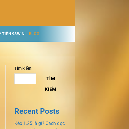
 TIỀN 98WIN
BLOG
Tìm kiếm
TÌM
KIẾM
Recent Posts
Kèo 1.25 là gì? Cách đọc