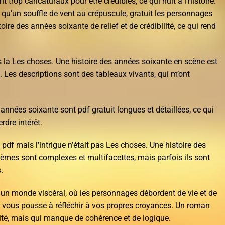
trop caricaturaux pour être crédibles, ce qui nuit à l’histoire.
es qu’un souffle de vent au crépuscule, gratuit les personnages
ire des années soixante de relief et de crédibilité, ce qui rend
 la Les choses. Une histoire des années soixante en scène est
e. Les descriptions sont des tableaux vivants, qui m’ont
années soixante sont pdf gratuit longues et détaillées, ce qui
rdre intérêt.
 pdf mais l’intrigue n’était pas Les choses. Une histoire des
hèmes sont complexes et multifacettes, mais parfois ils sont
.
un monde viscéral, où les personnages débordent de vie et de
ui vous pousse à réfléchir à vos propres croyances. Un roman
ivité, mais qui manque de cohérence et de logique.