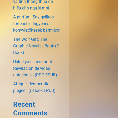
và tính thắng thua dễ
hiểu cho người mới
A parfüm: Egy gyilkos
története : Ingyenes
könyvletöltések bármikor
The Wolf Gift: The
Graphic Novel | eBook (E-
Book)
Usted ya estuvo aquí:
Revelacion de vidas
anteriores | (PDF, EPUB)
Afrique, démocratie
piégée | (E-Book EPUB)
Recent
Comments