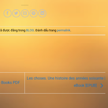
ã được đăng trong
BLOG
. Đánh dấu trang
permalink
.
Les choses. Une histoire des années soixante |
ee Books PDF
eBook [EPUB]