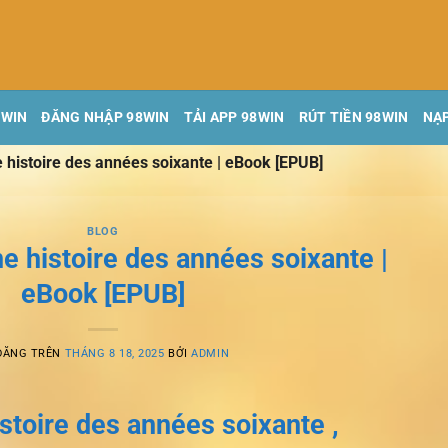
8WIN
ĐĂNG NHẬP 98WIN
TẢI APP 98WIN
RÚT TIỀN 98WIN
NẠP
 histoire des années soixante | eBook [EPUB]
BLOG
e histoire des années soixante |
eBook [EPUB]
ĐĂNG TRÊN
THÁNG 8 18, 2025
BỞI
ADMIN
stoire des années soixante ,