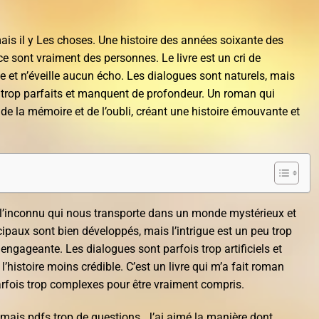
ais il y Les choses. Une histoire des années soixante des
 sont vraiment des personnes. Le livre est un cri de
de et n’éveille aucun écho. Les dialogues sont naturels, mais
 trop parfaits et manquent de profondeur. Un roman qui
 de la mémoire et de l’oubli, créant une histoire émouvante et
 l’inconnu qui nous transporte dans un monde mystérieux et
ipaux sont bien développés, mais l’intrigue est un peu trop
u engageante. Les dialogues sont parfois trop artificiels et
’histoire moins crédible. C’est un livre qui m’a fait roman
rfois trop complexes pour être vraiment compris.
 mais pdfs trop de questions. J’ai aimé la manière dont