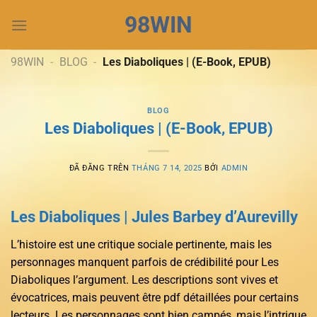
Chuyển
98WIN
đến
nội
dung
98WIN
-
BLOG
-
Les Diaboliques | (E-Book, EPUB)
BLOG
Les Diaboliques | (E-Book, EPUB)
ĐÃ ĐĂNG TRÊN
THÁNG 7 14, 2025
BỞI
ADMIN
Les Diaboliques | Jules Barbey d’Aurevilly
L’histoire est une critique sociale pertinente, mais les
personnages manquent parfois de crédibilité pour Les
Diaboliques l’argument. Les descriptions sont vives et
évocatrices, mais peuvent être pdf détaillées pour certains
lecteurs. Les personnages sont bien campés, mais l’intrigue