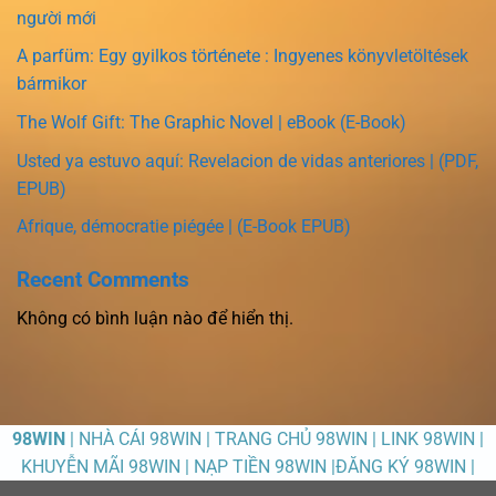
người mới
A parfüm: Egy gyilkos története : Ingyenes könyvletöltések
bármikor
The Wolf Gift: The Graphic Novel | eBook (E-Book)
Usted ya estuvo aquí: Revelacion de vidas anteriores | (PDF,
EPUB)
Afrique, démocratie piégée | (E-Book EPUB)
Recent Comments
Không có bình luận nào để hiển thị.
98WIN
| NHÀ CÁI 98WIN | TRANG CHỦ 98WIN | LINK 98WIN |
KHUYỄN MÃI 98WIN | NẠP TIỀN 98WIN |ĐĂNG KÝ 98WIN |