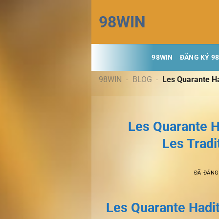
Chuyển
98WIN
đến
nội
dung
98WIN
ĐĂNG KÝ 9
98WIN
-
BLOG
-
Les Quarante Ha
Les Quarante H
Les Tradi
ĐÃ ĐĂN
Les Quarante Hadi