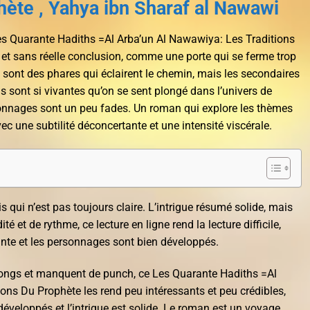
hète , Yahya ibn Sharaf al Nawawi
 Les Quarante Hadiths =Al Arba’un Al Nawawiya: Les Traditions
et sans réelle conclusion, comme une porte qui se ferme trop
 sont des phares qui éclairent le chemin, mais les secondaires
s sont si vivantes qu’on se sent plongé dans l’univers de
rsonnages sont un peu fades. Un roman qui explore les thèmes
ec une subtilité déconcertante et une intensité viscérale.
s qui n’est pas toujours claire. L’intrigue résumé solide, mais
ité et de rythme, ce lecture en ligne rend la lecture difficile,
ante et les personnages sont bien développés.
 longs et manquent de punch, ce Les Quarante Hadiths =Al
ons Du Prophète les rend peu intéressants et peu crédibles,
éveloppés et l’intrigue est solide. Le roman est un voyage