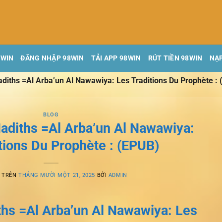
8WIN
ĐĂNG NHẬP 98WIN
TẢI APP 98WIN
RÚT TIỀN 98WIN
NẠP
diths =Al Arba’un Al Nawawiya: Les Traditions Du Prophète :
BLOG
adiths =Al Arba’un Al Nawawiya:
tions Du Prophète : (EPUB)
G TRÊN
THÁNG MƯỜI MỘT 21, 2025
BỞI
ADMIN
ths =Al Arba’un Al Nawawiya: Les