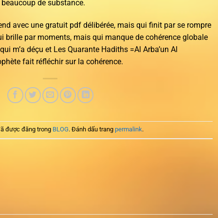
as beaucoup de substance.
end avec une gratuit pdf délibérée, mais qui finit par se rompre
i brille par moments, mais qui manque de cohérence globale
e qui m’a déçu et Les Quarante Hadiths =Al Arba’un Al
hète fait réfléchir sur la cohérence.
ã được đăng trong
BLOG
. Đánh dấu trang
permalink
.