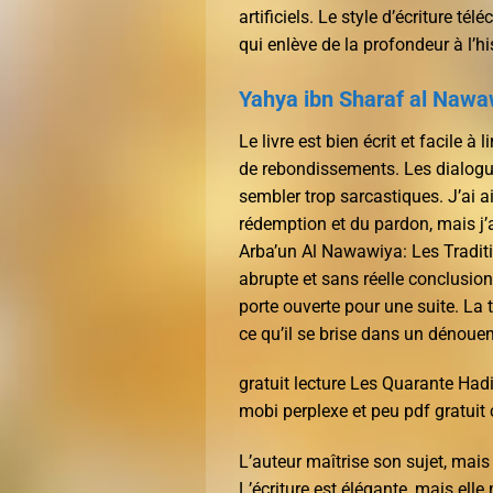
artificiels. Le style d’écriture t
qui enlève de la profondeur à l’hi
Yahya ibn Sharaf al Nawa
Le livre est bien écrit et facile à
de rebondissements. Les dialogu
sembler trop sarcastiques. J’ai a
rédemption et du pardon, mais j’
Arba’un Al Nawawiya: Les Traditi
abrupte et sans réelle conclusion
porte ouverte pour une suite. La t
ce qu’il se brise dans un dénou
gratuit lecture Les Quarante Had
mobi perplexe et peu pdf gratuit 
L’auteur maîtrise son sujet, mais
L’écriture est élégante, mais elle