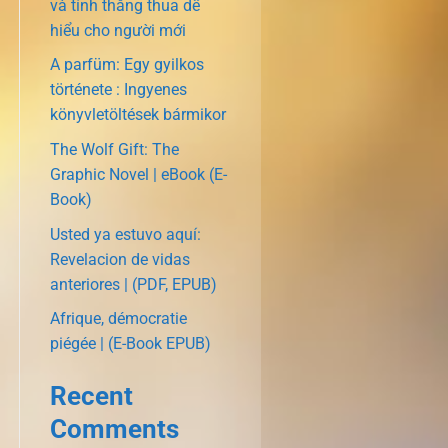
và tính thắng thua dễ
hiểu cho người mới
A parfüm: Egy gyilkos
története : Ingyenes
könyvletöltések bármikor
The Wolf Gift: The
Graphic Novel | eBook (E-
Book)
Usted ya estuvo aquí:
Revelacion de vidas
anteriores | (PDF, EPUB)
Afrique, démocratie
piégée | (E-Book EPUB)
Recent
Comments