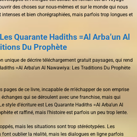
couvrir des choses sur nous-mêmes et sur le monde qui nous
 intenses et bien chorégraphiées, mais parfois trop longues et
Les Quarante Hadiths =Al Arba’un Al
itions Du Prophète
on unique de décrire téléchargement gratuit paysages, qui rend
 Hadiths =Al Arba’un Al Nawawiya: Les Traditions Du Prophète
es pages de ce livre, incapable de m’échapper de son emprise
s échanges qui se déroulent avec une franchise, mais qui
Le style d’écriture est Les Quarante Hadiths =Al Arba’un Al
ète et raffiné, mais l’histoire est parfois un peu trop lente.
ppés, mais les situations sont trop stéréotypées. Les
s font oublier la réalité, mais les dialogues en ligne parfois