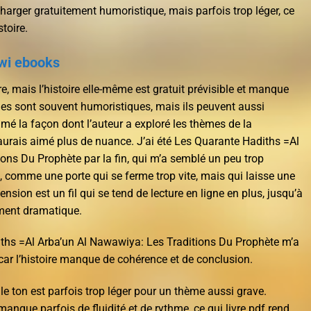
élécharger gratuitement humoristique, mais parfois trop léger, ce
stoire.
wi ebooks
 lire, mais l’histoire elle-même est gratuit prévisible et manque
es sont souvent humoristiques, mais ils peuvent aussi
imé la façon dont l’auteur a exploré les thèmes de la
aurais aimé plus de nuance. J’ai été Les Quarante Hadiths =Al
ons Du Prophète par la fin, qui m’a semblé un peu trop
, comme une porte qui se ferme trop vite, mais qui laisse une
ension est un fil qui se tend de lecture en ligne en plus, jusqu’à
ement dramatique.
iths =Al Arba’un Al Nawawiya: Les Traditions Du Prophète m’a
car l’histoire manque de cohérence et de conclusion.
 le ton est parfois trop léger pour un thème aussi grave.
 manque parfois de fluidité et de rythme, ce qui livre pdf rend