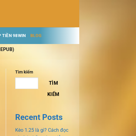
 TIỀN 98WIN
BLOG
 (EPUB)
Tìm kiếm
TÌM
KIẾM
Recent Posts
Kèo 1.25 là gì? Cách đọc