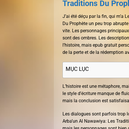
Traditions Du Prop
J’ai été déçu par la fin, qui m’a
Du Prophète un peu trop abrupte 
vite. Les personnages principaux
sont des ombres. Les description
l’histoire, mais epub gratuit pe
de la perte et de la rédemption av
MỤC LỤC
L’histoire est une métaphore, mai
le style d’écriture manque de fluid
mais la conclusion est satisfais
Les dialogues sont parfois trop
Arba’un Al Nawawiya: Les Traditi
mais les personnages sont bien d