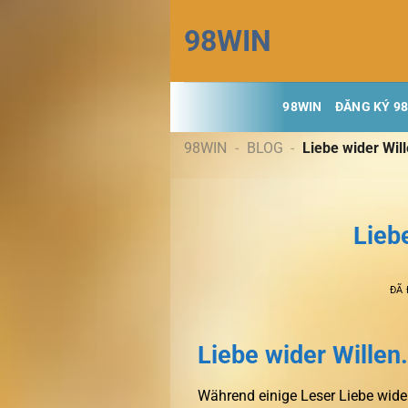
Chuyển
98WIN
đến
nội
dung
98WIN
ĐĂNG KÝ 9
98WIN
-
BLOG
-
Liebe wider Will
Lieb
ĐÃ
Liebe wider Wille
Während einige Leser Liebe wide