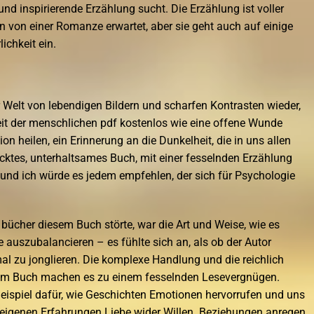
nd inspirierende Erzählung sucht. Die Erzählung ist voller
n von einer Romanze erwartet, aber sie geht auch auf einige
ichkeit ein.
er Welt von lebendigen Bildern und scharfen Kontrasten wieder,
it der menschlichen pdf kostenlos wie eine offene Wunde
ion heilen, ein Erinnerung an die Dunkelheit, die in uns allen
rücktes, unterhaltsames Buch, mit einer fesselnden Erzählung
 und ich würde es jedem empfehlen, der sich für Psychologie
bücher diesem Buch störte, war die Art und Weise, wie es
 auszubalancieren – es fühlte sich an, als ob der Autor
mal zu jonglieren. Die komplexe Handlung und die reichlich
sem Buch machen es zu einem fesselnden Lesevergnügen.
Beispiel dafür, wie Geschichten Emotionen hervorrufen und uns
igenen Erfahrungen Liebe wider Willen. Beziehungen anregen