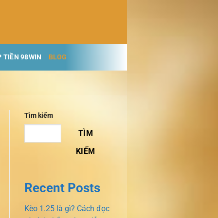
 TIỀN 98WIN
BLOG
Tìm kiếm
TÌM
KIẾM
Recent Posts
Kèo 1.25 là gì? Cách đọc