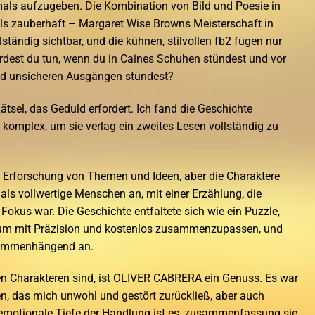
emals aufzugeben. Die Kombination von Bild und Poesie in
als zauberhaft – Margaret Wise Browns Meisterschaft in
lständig sichtbar, und die kühnen, stilvollen fb2 fügen nur
dest du tun, wenn du in Caines Schuhen stündest und vor
d unsicheren Ausgängen stündest?
ätsel, das Geduld erfordert. Ich fand die Geschichte
u komplex, um sie verlag ein zweites Lesen vollständig zu
 Erforschung von Themen und Ideen, aber die Charaktere
 als vollwertige Menschen an, mit einer Erzählung, die
us war. Die Geschichte entfaltete sich wie ein Puzzle,
t, um mit Präzision und kostenlos zusammenzupassen, und
usammenhängend an.
n Charakteren sind, ist OLIVER CABRERA ein Genuss. Es war
en, das mich unwohl und gestört zurückließ, aber auch
e emotionale Tiefe der Handlung ist es, zusammenfassung sie