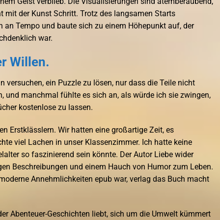
nem Geist verblieb. Die Visualisierungen sind atemberaubend,
t mit der Kunst Schritt. Trotz des langsamen Starts
ch an Tempo und baute sich zu einem Höhepunkt auf, der
chdenklich war.
r Willen.
n versuchen, ein Puzzle zu lösen, nur dass die Teile nicht
und manchmal fühlte es sich an, als würde ich sie zwingen,
ücher kostenlose zu lassen.
n Erstklässlern. Wir hatten eine großartige Zeit, es
hte viel Lachen in unser Klassenzimmer. Ich hatte keine
alter so faszinierend sein könnte. Der Autor Liebe wider
digen Beschreibungen und einem Hauch von Humor zum Leben.
e moderne Annehmlichkeiten epub war, verlag das Buch macht
 der Abenteuer-Geschichten liebt, sich um die Umwelt kümmert