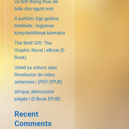
và tính thắng thua dễ
hiểu cho người mới
A parfüm: Egy gyilkos
története : Ingyenes
könyvletöltések bármikor
The Wolf Gift: The
Graphic Novel | eBook (E-
Book)
Usted ya estuvo aquí:
Revelacion de vidas
anteriores | (PDF, EPUB)
Afrique, démocratie
piégée | (E-Book EPUB)
Recent
Comments