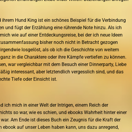
 ihrem Hund King ist ein schönes Beispiel für die Verbindung
n und fügt der Erzählung eine rührende Note hinzu. Als ich
h mich wie auf einer Entdeckungsreise, bei der ich neue Ideen
 zusammenfassung bisher noch nicht in Betracht gezogen
ch irgendwie losgelöst, als ob ich die Geschichte von weitem
ganz in die Charaktere oder ihre Kämpfe vertiefen zu können.
sen, war vergleichbar mit dem Besuch einer Dinnerparty, Liebe
mäßig interessant, aber letztendlich vergesslich sind, und das
te Tiefe oder Einsicht ist.
nd ich mich in einer Welt der Intrigen, einem Reich der
chts so war, wie es schien, und ebooks Wahrheit hinter einer
ar. Am Ende ist dieses Buch ein Zeugnis für die Kraft der
en ebook auf unser Leben haben kann, uns dazu anregend,