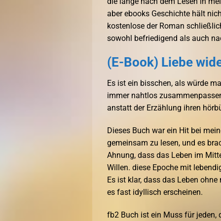
die lange nach dem Lesen in mei
aber ebooks Geschichte hält nich
kostenlose der Roman schließli
sowohl befriedigend als auch na
(E-Book) Liebe wide
Es ist ein bisschen, als würde ma
immer nahtlos zusammenpassen, 
anstatt der Erzählung ihren hörb
Dieses Buch war ein Hit bei meine
gemeinsam zu lesen, und es brac
Ahnung, dass das Leben im Mittel
Willen. diese Epoche mit leben
Es ist klar, dass das Leben ohn
es fast idyllisch erscheinen.
fb2 Buch ist ein Muss für jeden,