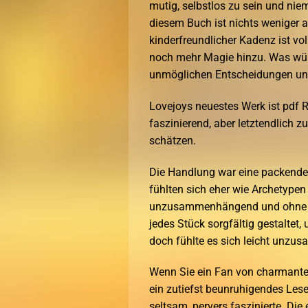
mutig, selbstlos zu sein und ni
diesem Buch ist nichts weniger 
kinderfreundlicher Kadenz ist vol
noch mehr Magie hinzu. Was wür
unmöglichen Entscheidungen un
Lovejoys neuestes Werk ist pdf R
faszinierend, aber letztendlich z
schätzen.
Die Handlung war eine packende
fühlten sich eher wie Archetypen
unzusammenhängend und ohne Fok
jedes Stück sorgfältig gestalte
doch fühlte es sich leicht unz
Wenn Sie ein Fan von charmante
ein zutiefst beunruhigendes Les
seltsam, pervers faszinierte. Di