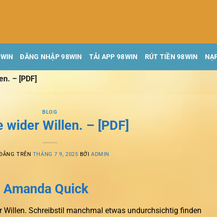
8WIN
ĐĂNG NHẬP 98WIN
TẢI APP 98WIN
RÚT TIỀN 98WIN
NẠP
en. – [PDF]
BLOG
e wider Willen. – [PDF]
 ĐĂNG TRÊN
THÁNG 7 9, 2025
BỞI
ADMIN
n. Amanda Quick
r Willen. Schreibstil manchmal etwas undurchsichtig finden