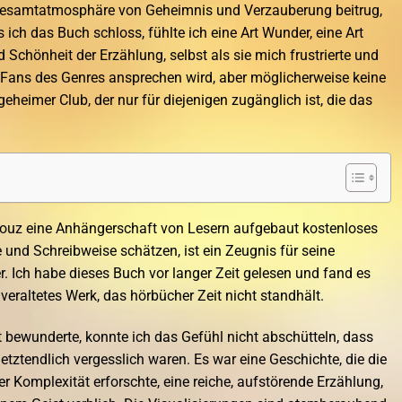
r Gesamtatmosphäre von Geheimnis und Verzauberung beitrug,
s ich das Buch schloss, fühlte ich eine Art Wunder, eine Art
 Schönheit der Erzählung, selbst als sie mich frustrierte und
s Fans des Genres ansprechen wird, aber möglicherweise keine
eheimer Club, der nur für diejenigen zugänglich ist, die das
ouz eine Anhängerschaft von Lesern aufgebaut kostenloses
e und Schreibweise schätzen, ist ein Zeugnis für seine
r. Ich habe dieses Buch vor langer Zeit gelesen und fand es
n veraltetes Werk, das hörbücher Zeit nicht standhält.
it bewunderte, konnte ich das Gefühl nicht abschütteln, dass
 letztendlich vergesslich waren. Es war eine Geschichte, die die
r Komplexität erforschte, eine reiche, aufstörende Erzählung,