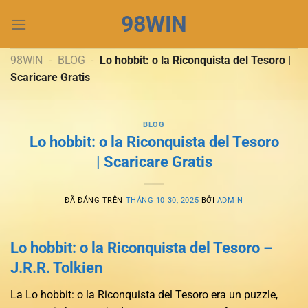
Chuyển
98WIN
đến
nội
dung
98WIN
-
BLOG
-
Lo hobbit: o la Riconquista del Tesoro |
Scaricare Gratis
BLOG
Lo hobbit: o la Riconquista del Tesoro
| Scaricare Gratis
ĐÃ ĐĂNG TRÊN
THÁNG 10 30, 2025
BỞI
ADMIN
Lo hobbit: o la Riconquista del Tesoro –
J.R.R. Tolkien
La Lo hobbit: o la Riconquista del Tesoro era un puzzle,