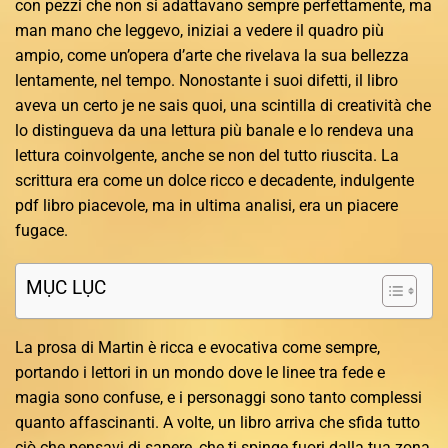
con pezzi che non si adattavano sempre perfettamente, ma
man mano che leggevo, iniziai a vedere il quadro più
ampio, come un’opera d’arte che rivelava la sua bellezza
lentamente, nel tempo. Nonostante i suoi difetti, il libro
aveva un certo je ne sais quoi, una scintilla di creatività che
lo distingueva da una lettura più banale e lo rendeva una
lettura coinvolgente, anche se non del tutto riuscita. La
scrittura era come un dolce ricco e decadente, indulgente
pdf libro piacevole, ma in ultima analisi, era un piacere
fugace.
MỤC LỤC
La prosa di Martin è ricca e evocativa come sempre,
portando i lettori in un mondo dove le linee tra fede e
magia sono confuse, e i personaggi sono tanto complessi
quanto affascinanti. A volte, un libro arriva che sfida tutto
ciò che pensavi di sapere, che ti spinge fuori dalla tua zona