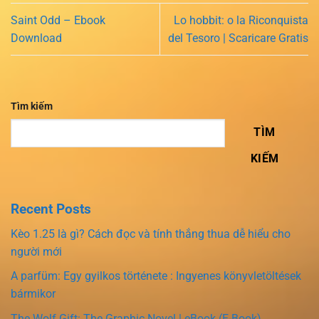
Saint Odd – Ebook
Lo hobbit: o la Riconquista
Download
del Tesoro | Scaricare Gratis
Tìm kiếm
TÌM
KIẾM
Recent Posts
Kèo 1.25 là gì? Cách đọc và tính thắng thua dễ hiểu cho
người mới
A parfüm: Egy gyilkos története : Ingyenes könyvletöltések
bármikor
The Wolf Gift: The Graphic Novel | eBook (E-Book)