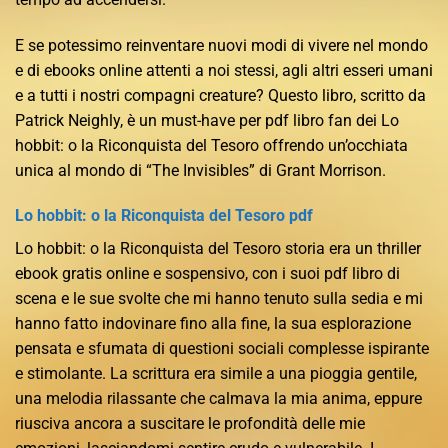
E se potessimo reinventare nuovi modi di vivere nel mondo
e di ebooks online attenti a noi stessi, agli altri esseri umani
e a tutti i nostri compagni creature? Questo libro, scritto da
Patrick Neighly, è un must-have per pdf libro fan dei Lo
hobbit: o la Riconquista del Tesoro offrendo un’occhiata
unica al mondo di “The Invisibles” di Grant Morrison.
Lo hobbit: o la Riconquista del Tesoro pdf
Lo hobbit: o la Riconquista del Tesoro storia era un thriller
ebook gratis online e sospensivo, con i suoi pdf libro di
scena e le sue svolte che mi hanno tenuto sulla sedia e mi
hanno fatto indovinare fino alla fine, la sua esplorazione
pensata e sfumata di questioni sociali complesse ispirante
e stimolante. La scrittura era simile a una pioggia gentile,
una melodia rilassante che calmava la mia anima, eppure
riusciva ancora a suscitare le profondità delle mie