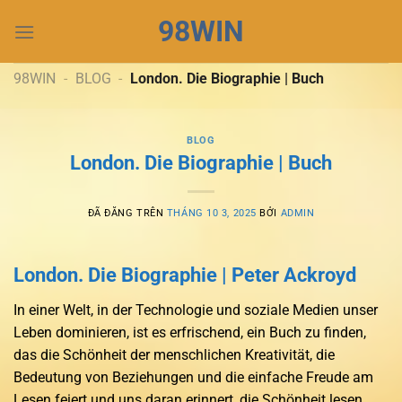
Chuyển
98WIN
đến
nội
dung
98WIN
-
BLOG
-
London. Die Biographie | Buch
BLOG
London. Die Biographie | Buch
ĐÃ ĐĂNG TRÊN
THÁNG 10 3, 2025
BỞI
ADMIN
London. Die Biographie | Peter Ackroyd
In einer Welt, in der Technologie und soziale Medien unser
Leben dominieren, ist es erfrischend, ein Buch zu finden,
das die Schönheit der menschlichen Kreativität, die
Bedeutung von Beziehungen und die einfache Freude am
Lesen feiert und uns daran erinnert, die Schönheit lesen