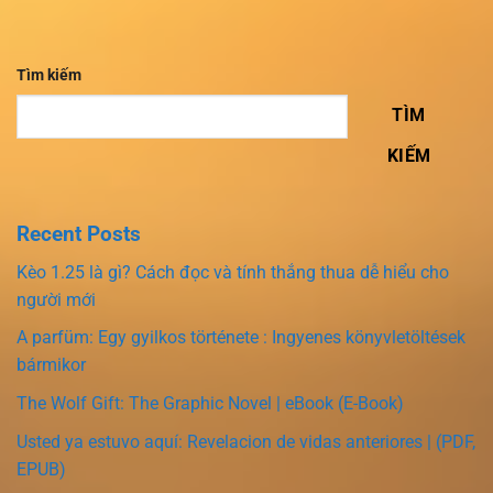
Tìm kiếm
TÌM
KIẾM
Recent Posts
Kèo 1.25 là gì? Cách đọc và tính thắng thua dễ hiểu cho
người mới
A parfüm: Egy gyilkos története : Ingyenes könyvletöltések
bármikor
The Wolf Gift: The Graphic Novel | eBook (E-Book)
Usted ya estuvo aquí: Revelacion de vidas anteriores | (PDF,
EPUB)