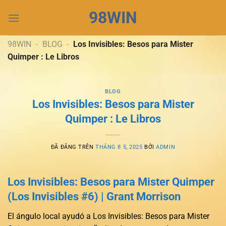
Chuyển
98WIN
đến
nội
dung
98WIN
-
BLOG
-
Los Invisibles: Besos para Mister
Quimper : Le Libros
BLOG
Los Invisibles: Besos para Mister
Quimper : Le Libros
ĐÃ ĐĂNG TRÊN
THÁNG 8 5, 2025
BỞI
ADMIN
Los Invisibles: Besos para Mister Quimper
(Los Invisibles #6) | Grant Morrison
El ángulo local ayudó a Los Invisibles: Besos para Mister