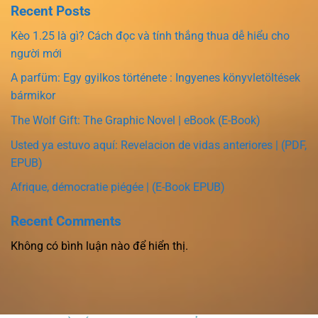
Recent Posts
Kèo 1.25 là gì? Cách đọc và tính thắng thua dễ hiểu cho
người mới
A parfüm: Egy gyilkos története : Ingyenes könyvletöltések
bármikor
The Wolf Gift: The Graphic Novel | eBook (E-Book)
Usted ya estuvo aquí: Revelacion de vidas anteriores | (PDF,
EPUB)
Afrique, démocratie piégée | (E-Book EPUB)
Recent Comments
Không có bình luận nào để hiển thị.