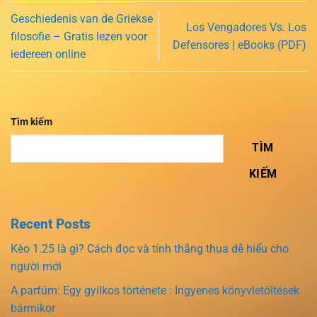
Geschiedenis van de Griekse
Los Vengadores Vs. Los
filosofie – Gratis lezen voor
Defensores | eBooks (PDF)
iedereen online
Tìm kiếm
TÌM
KIẾM
Recent Posts
Kèo 1.25 là gì? Cách đọc và tính thắng thua dễ hiểu cho
người mới
A parfüm: Egy gyilkos története : Ingyenes könyvletöltések
bármikor