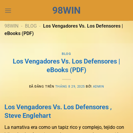
Chuyển
98WIN
đến
nội
dung
98WIN
-
BLOG
-
Los Vengadores Vs. Los Defensores |
eBooks (PDF)
BLOG
Los Vengadores Vs. Los Defensores |
eBooks (PDF)
ĐÃ ĐĂNG TRÊN
THÁNG 8 29, 2025
BỞI
ADMIN
Los Vengadores Vs. Los Defensores ,
Steve Englehart
La narrativa era como un tapiz rico y complejo, tejido con