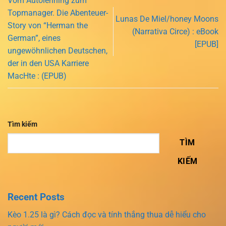
Vom Autolehrling zum
Topmanager. Die Abenteuer-
Lunas De Miel/honey Moons
Story von “Herman the
(Narrativa Circe) : eBook
German”, eines
[EPUB]
ungewöhnlichen Deutschen,
der in den USA Karriere
MacHte : (EPUB)
Tìm kiếm
TÌM
KIẾM
Recent Posts
Kèo 1.25 là gì? Cách đọc và tính thắng thua dễ hiểu cho