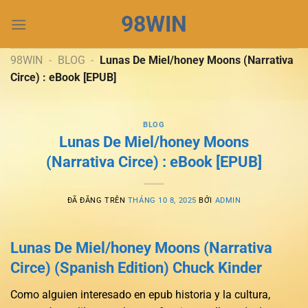
Chuyển
98WIN
đến
nội
dung
98WIN
-
BLOG
-
Lunas De Miel/honey Moons (Narrativa
Circe) : eBook [EPUB]
BLOG
Lunas De Miel/honey Moons
(Narrativa Circe) : eBook [EPUB]
ĐÃ ĐĂNG TRÊN
THÁNG 10 8, 2025
BỞI
ADMIN
Lunas De Miel/honey Moons (Narrativa
Circe) (Spanish Edition) Chuck Kinder
Como alguien interesado en epub historia y la cultura,