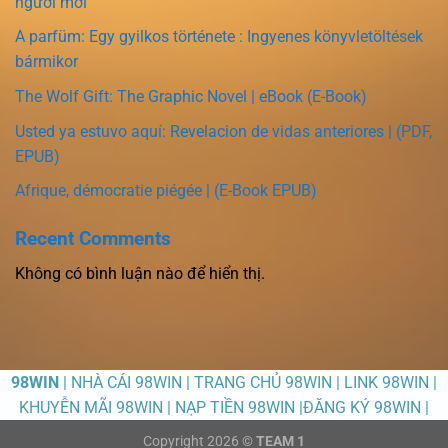
người mới
A parfüm: Egy gyilkos története : Ingyenes könyvletöltések
bármikor
The Wolf Gift: The Graphic Novel | eBook (E-Book)
Usted ya estuvo aquí: Revelacion de vidas anteriores | (PDF,
EPUB)
Afrique, démocratie piégée | (E-Book EPUB)
Recent Comments
Không có bình luận nào để hiển thị.
98WIN
| NHÀ CÁI 98WIN | TRANG CHỦ 98WIN | LINK 98WIN |
KHUYỄN MÃI 98WIN | NẠP TIỀN 98WIN |ĐĂNG KÝ 98WIN |
Copyright 2026 ©
TEAM 1