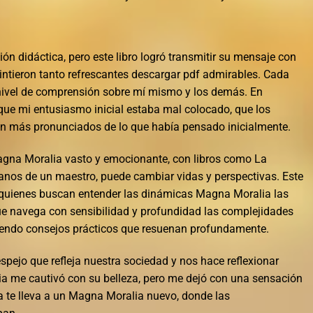
ión didáctica, pero este libro logró transmitir su mensaje con
intieron tanto refrescantes descargar pdf admirables. Cada
nivel de comprensión sobre mí mismo y los demás. En
que mi entusiasmo inicial estaba mal colocado, que los
ran más pronunciados de lo que había pensado inicialmente.
agna Moralia vasto y emocionante, con libros como La
 manos de un maestro, puede cambiar vidas y perspectivas. Este
a quienes buscan entender las dinámicas Magna Moralia las
ue navega con sensibilidad y profundidad las complejidades
iendo consejos prácticos que resuenan profundamente.
spejo que refleja nuestra sociedad y nos hace reflexionar
ria me cautivó con su belleza, pero me dejó con una sensación
a te lleva a un Magna Moralia nuevo, donde las