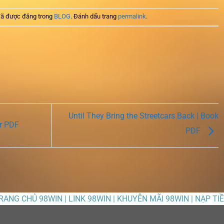
ã được đăng trong
BLOG
. Đánh dấu trang
permalink
.
Until They Bring the Streetcars Back | Book
r PDF
PDF
TRANG CHỦ 98WIN | LINK 98WIN | KHUYỄN MÃI 98WIN | NẠP TI