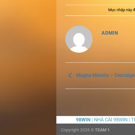
Mục nhập này đ
ADMIN
Magna Moralia – Descarga
98WIN
| NHÀ CÁI 98WIN | 
Copyright 2026 ©
TEAM 1