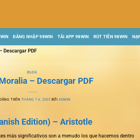
8WIN
ĐĂNG NHẬP 98WIN
TẢI APP 98WIN
RÚT TIỀN 98WIN
NẠP
– Descargar PDF
BLOG
Moralia – Descargar PDF
 ĐĂNG TRÊN
THÁNG 7 6, 2025
BỞI
ADMIN
nish Edition) – Aristotle
iajes más significativos son a menudo los que hacemos dentro