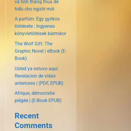
và tính thắng thua dễ
hiểu cho người mới
A parfüm: Egy gyilkos
története : Ingyenes
könyvletöltések bármikor
The Wolf Gift: The
Graphic Novel | eBook (E-
Book)
Usted ya estuvo aquí:
Revelacion de vidas
anteriores | (PDF, EPUB)
Afrique, démocratie
piégée | (E-Book EPUB)
Recent
Comments