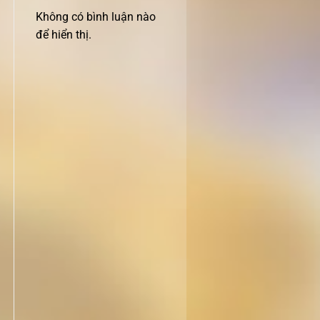
Không có bình luận nào
để hiển thị.