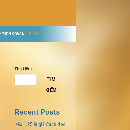
 TIỀN 98WIN
BLOG
Tìm kiếm
TÌM
KIẾM
Recent Posts
Kèo 1.25 là gì? Cách đọc