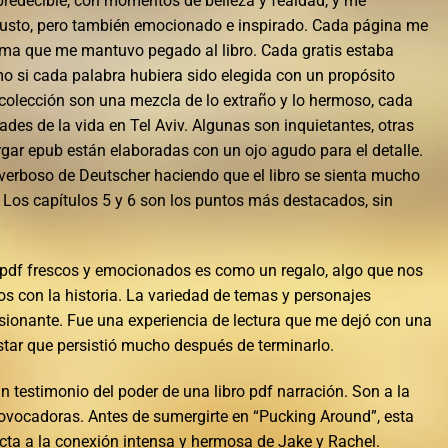
predecible, con momentos de belleza y fealdad, y me
usto, pero también emocionado e inspirado. Cada página me
ma que me mantuvo pegado al libro. Cada gratis estaba
 si cada palabra hubiera sido elegida con un propósito
a colección son una mezcla de lo extraño y lo hermoso, cada
des de la vida en Tel Aviv. Algunas son inquietantes, otras
gar epub están elaboradas con un ojo agudo para el detalle.
 verboso de Deutscher haciendo que el libro se sienta mucho
. Los capítulos 5 y 6 son los puntos más destacados, sin
 pdf frescos y emocionados es como un regalo, algo que nos
s con la historia. La variedad de temas y personajes
sionante. Fue una experiencia de lectura que me dejó con una
star que persistió mucho después de terminarlo.
n testimonio del poder de una libro pdf narración. Son a la
ovocadoras. Antes de sumergirte en “Pucking Around”, esta
cta a la conexión intensa y hermosa de Jake y Rachel.