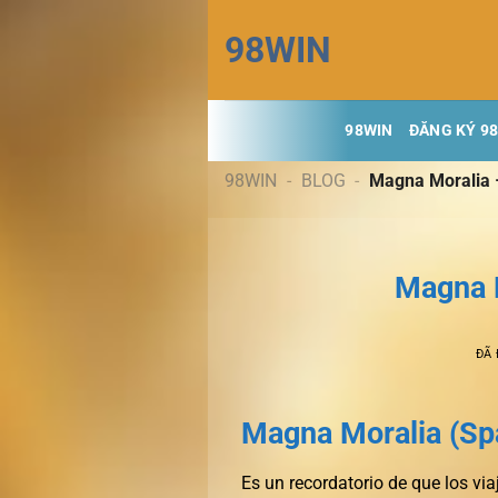
Chuyển
98WIN
đến
nội
dung
98WIN
ĐĂNG KÝ 9
98WIN
-
BLOG
-
Magna Moralia 
Magna 
ĐÃ
Magna Moralia (Spa
Es un recordatorio de que los v