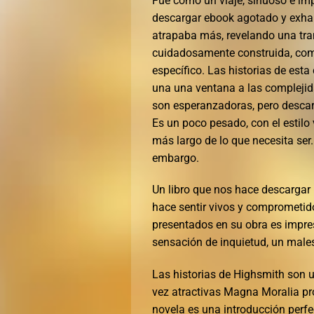
Fue como un viaje, sinuoso e im
descargar ebook agotado y exha
atrapaba más, revelando una tra
cuidadosamente construida, como
específico. Las historias de est
una una ventana a las complejida
son esperanzadoras, pero descar
Es un poco pesado, con el estilo
más largo de lo que necesita ser
embargo.
Un libro que nos hace descargar
hace sentir vivos y comprometido
presentados en su obra es impre
sensación de inquietud, un male
Las historias de Highsmith son u
vez atractivas Magna Moralia pr
novela es una introducción perfe