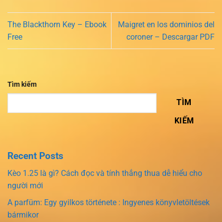
The Blackthorn Key – Ebook
Maigret en los dominios del
Free
coroner – Descargar PDF
Tìm kiếm
TÌM
KIẾM
Recent Posts
Kèo 1.25 là gì? Cách đọc và tính thắng thua dễ hiểu cho
người mới
A parfüm: Egy gyilkos története : Ingyenes könyvletöltések
bármikor