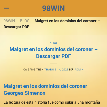
Chuyển
98WIN
đến
nội
dung
98WIN
-
BLOG
-
Maigret en los dominios del coroner –
Descargar PDF
BLOG
Maigret en los dominios del coroner –
Descargar PDF
ĐÃ ĐĂNG TRÊN
THÁNG 9 14, 2025
BỞI
ADMIN
Maigret en los dominios del coroner
Georges Simenon
La lectura de esta historia fue como subir a una montaña