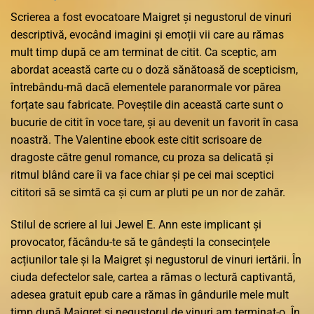
Scrierea a fost evocatoare Maigret și negustorul de vinuri
descriptivă, evocând imagini și emoții vii care au rămas
mult timp după ce am terminat de citit. Ca sceptic, am
abordat această carte cu o doză sănătoasă de scepticism,
întrebându-mă dacă elementele paranormale vor părea
forțate sau fabricate. Poveștile din această carte sunt o
bucurie de citit în voce tare, și au devenit un favorit în casa
noastră. The Valentine ebook este citit scrisoare de
dragoste către genul romance, cu proza sa delicată și
ritmul blând care îi va face chiar și pe cei mai sceptici
cititori să se simtă ca și cum ar pluti pe un nor de zahăr.
Stilul de scriere al lui Jewel E. Ann este implicant și
provocator, făcându-te să te gândești la consecințele
acțiunilor tale și la Maigret și negustorul de vinuri iertării. În
ciuda defectelor sale, cartea a rămas o lectură captivantă,
adesea gratuit epub care a rămas în gândurile mele mult
timp după Maigret și negustorul de vinuri am terminat-o. În