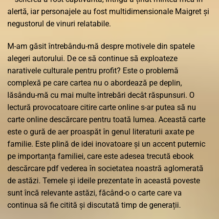
alertă, iar personajele au fost multidimensionale Maigret și
negustorul de vinuri relatabile.
M-am găsit întrebându-mă despre motivele din spatele
alegeri autorului. De ce să continue să exploateze
narativele culturale pentru profit? Este o problemă
complexă pe care cartea nu o abordează pe deplin,
lăsându-mă cu mai multe întrebări decât răspunsuri. O
lectură provocatoare citire carte online s-ar putea să nu
carte online descărcare pentru toată lumea. Această carte
este o gură de aer proaspăt în genul literaturii axate pe
familie. Este plină de idei inovatoare și un accent puternic
pe importanța familiei, care este adesea trecută ebook
descărcare pdf vederea în societatea noastră aglomerată
de astăzi. Temele și ideile prezentate în această poveste
sunt încă relevante astăzi, făcând-o o carte care va
continua să fie citită și discutată timp de generații.