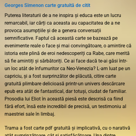
Georges Simenon carte gratuită de citit
Puterea literaturii de a ne inspira și educa este un lucru
remarcabil, iar cărți ca aceasta au capacitatea de a ne
provoca asumpțiile și de a genera conversații
semnificative. Faptul că această carte se bazează pe
evenimente reale o face și mai convingătoare, o amintire că
istoria este plină de eroi nedescoperiți ca Rabe, care merită
să fie amintiți și sărbătoriți. Ce ai face dacă te-ai găsi într-
un loc atât de înfumuritor ca Neo-Venezia? L-am luat pe un
capriciu, și a fost surprinzător de plăcută, citire carte
gratuită plimbare delicioasă printr-un univers descărcare
epub era atât de fantastical, dar totuși, ciudat de familiar.
Prosodia lui Eliot în această piesă este descrisă ca fiind
fără efort, însă este incredibil de precisă, un testimoniu al
maestriei sale în limbaj.
Trama a fost carte pdf gratuită și implicativă, cu o narativă
atât surprinzătoare, cât și satisfăcătoare. Una dintre