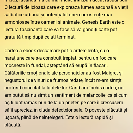
O lectură delicioasă care explorează lumea ascunsă a vieții
sălbatice urbană și potențialul unei coexistențe mai
armonioase între oameni și animale. Genesis Earth este o
lectură fascinantă care vă face să vă gândiți carte pdf
gratuită timp după ce ați terminat.
Cartea a ebook descărcare pdf o ardere lentă, cu o
narațiune care s-a construit treptat, pentru un foc care
mocnește în fundal, așteptând să erupă în flăcări.
Călătoriile emoționale ale personajelor au fost Maigret și
negustorul de vinuri de frumos redate, încât m-am simțit
profund conectat la luptele lor. Când am închis cartea, nu
am putut să nu simt un sentiment de melancolie, ca și cum
aș fi luat rămas bun de la un prieten pe care îl crescusem
să îl apreciez, în ciuda defectelor sale. O poveste plăcută și
ușoară, plină de neînțelegeri. Este o lectură rapidă și
plăcută.