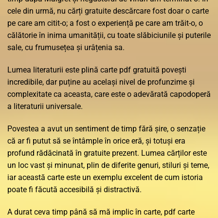
cele din urmă, nu cărți gratuite descărcare fost doar o carte
pe care am citit-o; a fost o experiență pe care am trăit-o, o
călătorie în inima umanității, cu toate slăbiciunile și puterile
sale, cu frumusețea și urâțenia sa.
Lumea literaturii este plină carte pdf gratuită povești
incredibile, dar puține au același nivel de profunzime și
complexitate ca aceasta, care este o adevărată capodoperă
a literaturii universale.
Povestea a avut un sentiment de timp fără șire, o senzație
că ar fi putut să se întâmple în orice eră, și totuși era
profund rădăcinată în gratuite prezent. Lumea cărților este
un loc vast și minunat, plin de diferite genuri, stiluri și teme,
iar această carte este un exemplu excelent de cum istoria
poate fi făcută accesibilă și distractivă.
A durat ceva timp până să mă implic în carte, pdf carte