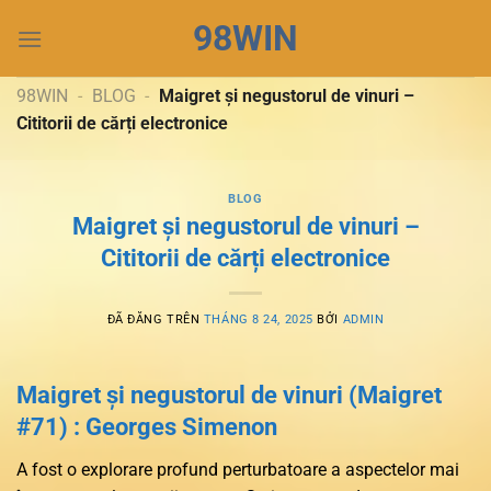
Chuyển
98WIN
đến
nội
dung
98WIN
-
BLOG
-
Maigret și negustorul de vinuri –
Cititorii de cărți electronice
BLOG
Maigret și negustorul de vinuri –
Cititorii de cărți electronice
ĐÃ ĐĂNG TRÊN
THÁNG 8 24, 2025
BỞI
ADMIN
Maigret și negustorul de vinuri (Maigret
#71) : Georges Simenon
A fost o explorare profund perturbatoare a aspectelor mai