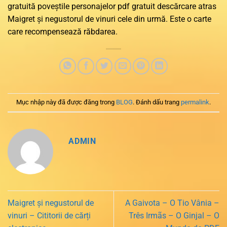
gratuită poveștile personajelor pdf gratuit descărcare atras
Maigret și negustorul de vinuri cele din urmă. Este o carte
care recompensează răbdarea.
Mục nhập này đã được đăng trong
BLOG
. Đánh dấu trang
permalink
.
ADMIN
Maigret și negustorul de
A Gaivota – O Tio Vânia –
vinuri – Cititorii de cărți
Três Irmãs – O Ginjal – O