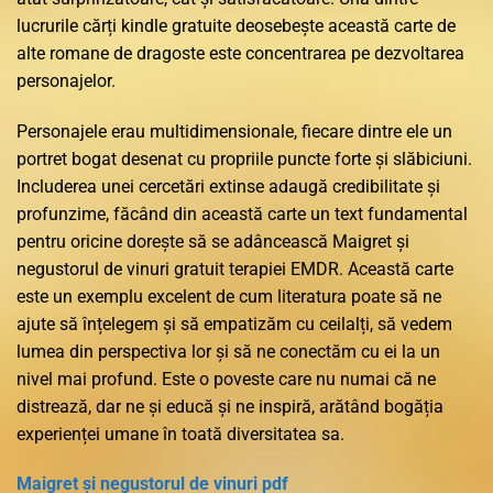
lucrurile cărți kindle gratuite deosebește această carte de
alte romane de dragoste este concentrarea pe dezvoltarea
personajelor.
Personajele erau multidimensionale, fiecare dintre ele un
portret bogat desenat cu propriile puncte forte și slăbiciuni.
Includerea unei cercetări extinse adaugă credibilitate și
profunzime, făcând din această carte un text fundamental
pentru oricine dorește să se adâncească Maigret și
negustorul de vinuri gratuit terapiei EMDR. Această carte
este un exemplu excelent de cum literatura poate să ne
ajute să înțelegem și să empatizăm cu ceilalți, să vedem
lumea din perspectiva lor și să ne conectăm cu ei la un
nivel mai profund. Este o poveste care nu numai că ne
distrează, dar ne și educă și ne inspiră, arătând bogăția
experienței umane în toată diversitatea sa.
Maigret și negustorul de vinuri pdf