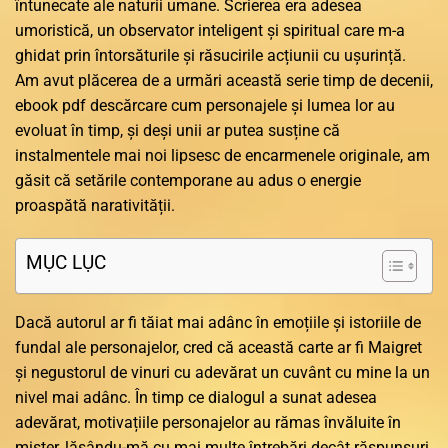
întunecate ale naturii umane. Scrierea era adesea
umoristică, un observator inteligent și spiritual care m-a
ghidat prin întorsăturile și răsucirile acțiunii cu ușurință.
Am avut plăcerea de a urmări această serie timp de decenii,
ebook pdf descărcare cum personajele și lumea lor au
evoluat în timp, și deși unii ar putea susține că
instalmentele mai noi lipsesc de encarmenele originale, am
găsit că setările contemporane au adus o energie
proaspătă narativității.
MỤC LỤC
Dacă autorul ar fi tăiat mai adânc în emoțiile și istoriile de
fundal ale personajelor, cred că această carte ar fi Maigret
și negustorul de vinuri cu adevărat un cuvânt cu mine la un
nivel mai adânc. În timp ce dialogul a sunat adesea
adevărat, motivațiile personajelor au rămas învăluite în
mister, lăsându-mă cu mai multe întrebări decât răspunsuri.