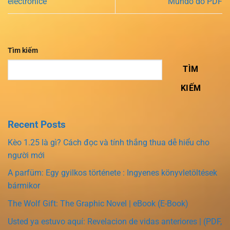
electronice
Mundo do PDF
Tìm kiếm
TÌM
KIẾM
Recent Posts
Kèo 1.25 là gì? Cách đọc và tính thắng thua dễ hiểu cho
người mới
A parfüm: Egy gyilkos története : Ingyenes könyvletöltések
bármikor
The Wolf Gift: The Graphic Novel | eBook (E-Book)
Usted ya estuvo aquí: Revelacion de vidas anteriores | (PDF,