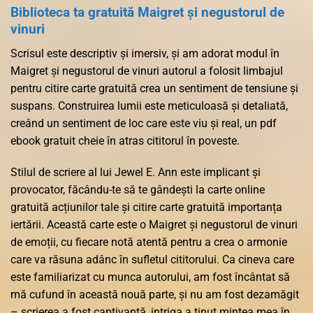
Biblioteca ta gratuită Maigret și negustorul de
vinuri
Scrisul este descriptiv și imersiv, și am adorat modul în
Maigret și negustorul de vinuri autorul a folosit limbajul
pentru citire carte gratuită crea un sentiment de tensiune și
suspans. Construirea lumii este meticuloasă și detaliată,
creând un sentiment de loc care este viu și real, un pdf
ebook gratuit cheie în atras cititorul în poveste.
Stilul de scriere al lui Jewel E. Ann este implicant și
provocator, făcându-te să te gândești la carte online
gratuită acțiunilor tale și citire carte gratuită importanța
iertării. Această carte este o Maigret și negustorul de vinuri
de emoții, cu fiecare notă atentă pentru a crea o armonie
care va răsuna adânc în sufletul cititorului. Ca cineva care
este familiarizat cu munca autorului, am fost încântat să
mă cufund în această nouă parte, și nu am fost dezamăgit
– scrierea a fost captivantă, intriga a ținut mintea mea în