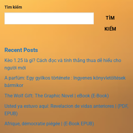
Tìm kiếm
TÌM
KIẾM
Recent Posts
Kèo 1.25 là gì? Cách đọc và tính thắng thua dễ hiểu cho
người mới
A parfüm: Egy gyilkos története : Ingyenes könyvletöltések
bármikor
The Wolf Gift: The Graphic Novel | eBook (E-Book)
Usted ya estuvo aquí: Revelacion de vidas anteriores | (PDF,
EPUB)
Afrique, démocratie piégée | (E-Book EPUB)