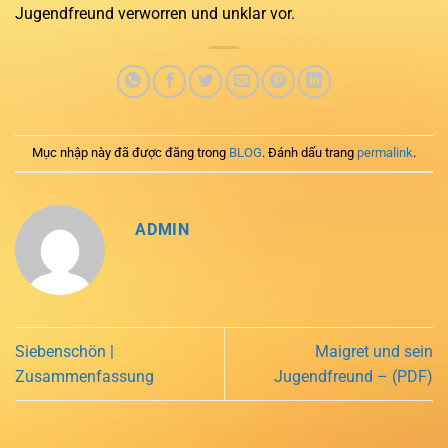
Jugendfreund verworren und unklar vor.
Mục nhập này đã được đăng trong
BLOG
. Đánh dấu trang
permalink
.
ADMIN
Siebenschön |
Maigret und sein
Zusammenfassung
Jugendfreund – (PDF)