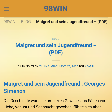
Chuyển
98WIN
đến
nội
dung
98WIN
-
BLOG
-
Maigret und sein Jugendfreund – (PDF)
BLOG
Maigret und sein Jugendfreund –
(PDF)
ĐÃ ĐĂNG TRÊN
THÁNG MƯỜI MỘT 17, 2025
BỞI
ADMIN
Maigret und sein Jugendfreund : Georges
Simenon
Die Geschichte war ein komplexes Gewebe, aus Fäden von
Liebe, Verlust und Sehnsucht gewoben, fühlte sich aber