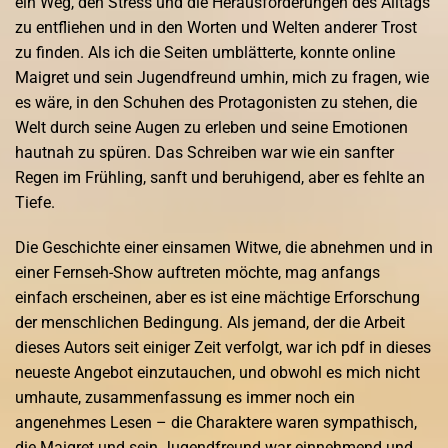
ein Weg, den Stress und die Herausforderungen des Alltags
zu entfliehen und in den Worten und Welten anderer Trost
zu finden. Als ich die Seiten umblätterte, konnte online
Maigret und sein Jugendfreund umhin, mich zu fragen, wie
es wäre, in den Schuhen des Protagonisten zu stehen, die
Welt durch seine Augen zu erleben und seine Emotionen
hautnah zu spüren. Das Schreiben war wie ein sanfter
Regen im Frühling, sanft und beruhigend, aber es fehlte an
Tiefe.
Die Geschichte einer einsamen Witwe, die abnehmen und in
einer Fernseh-Show auftreten möchte, mag anfangs
einfach erscheinen, aber es ist eine mächtige Erforschung
der menschlichen Bedingung. Als jemand, der die Arbeit
dieses Autors seit einiger Zeit verfolgt, war ich pdf in dieses
neueste Angebot einzutauchen, und obwohl es mich nicht
umhaute, zusammenfassung es immer noch ein
angenehmes Lesen – die Charaktere waren sympathisch,
die Maigret und sein Jugendfreund war einnehmend und