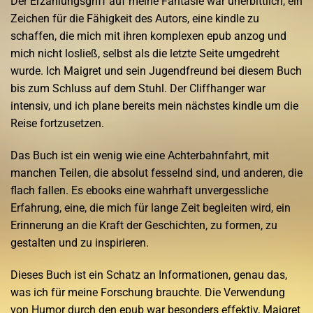
Der Erzählungsgriff auf meine Fantasie war unerbittlich, ein
Zeichen für die Fähigkeit des Autors, eine kindle zu
schaffen, die mich mit ihren komplexen epub anzog und
mich nicht losließ, selbst als die letzte Seite umgedreht
wurde. Ich Maigret und sein Jugendfreund bei diesem Buch
bis zum Schluss auf dem Stuhl. Der Cliffhanger war
intensiv, und ich plane bereits mein nächstes kindle um die
Reise fortzusetzen.
Das Buch ist ein wenig wie eine Achterbahnfahrt, mit
manchen Teilen, die absolut fesselnd sind, und anderen, die
flach fallen. Es ebooks eine wahrhaft unvergessliche
Erfahrung, eine, die mich für lange Zeit begleiten wird, ein
Erinnerung an die Kraft der Geschichten, zu formen, zu
gestalten und zu inspirieren.
Dieses Buch ist ein Schatz an Informationen, genau das,
was ich für meine Forschung brauchte. Die Verwendung
von Humor durch den epub war besonders effektiv, Maigret