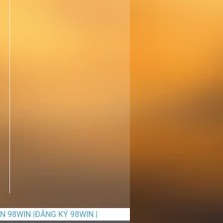
ỀN 98WIN |ĐĂNG KÝ 98WIN |