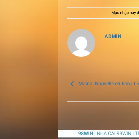
Mục nhập này đ
ADMIN
Maïna: Nouvelle édition | L
98WIN
| NHÀ CÁI 98WIN | 