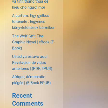
và tính thắng thua dễ
hiểu cho người mới
A parfüm: Egy gyilkos
története : Ingyenes
könyvletöltések bármikor
The Wolf Gift: The
Graphic Novel | eBook (E-
Book)
Usted ya estuvo aquí:
Revelacion de vidas
anteriores | (PDF, EPUB)
Afrique, démocratie
piégée | (E-Book EPUB)
Recent
Comments