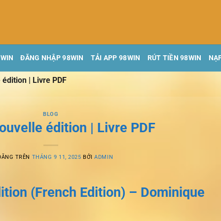
8WIN
ĐĂNG NHẬP 98WIN
TẢI APP 98WIN
RÚT TIỀN 98WIN
NẠP
édition | Livre PDF
BLOG
uvelle édition | Livre PDF
ĐĂNG TRÊN
THÁNG 9 11, 2025
BỞI
ADMIN
ition (French Edition) – Dominique