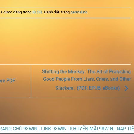
ã được đăng trong
BLOG
. Đánh dấu trang
permalink
.
Shifting the Monkey: The Art of Protecting
Good People From Liars, Criers, and Other
ivre PDF
Slackers : (PDF, EPUB, eBooks)
TRANG CHỦ 98WIN | LINK 98WIN | KHUYỄN MÃI 98WIN | NẠP TI