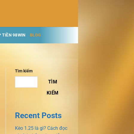
 TIỀN 98WIN
BLOG
Tìm kiếm
TÌM
KIẾM
Recent Posts
Kèo 1.25 là gì? Cách đọc