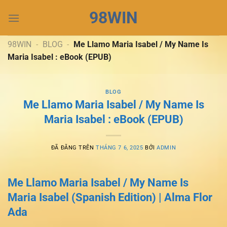
Chuyển
98WIN
đến
nội
dung
98WIN
-
BLOG
-
Me Llamo Maria Isabel / My Name Is
Maria Isabel : eBook (EPUB)
BLOG
Me Llamo Maria Isabel / My Name Is
Maria Isabel : eBook (EPUB)
ĐÃ ĐĂNG TRÊN
THÁNG 7 6, 2025
BỞI
ADMIN
Me Llamo Maria Isabel / My Name Is
Maria Isabel (Spanish Edition) | Alma Flor
Ada