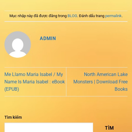
Mục nhập này đã được đăng trong
BLOG
. Đánh dấu trang
permalink
.
ADMIN
Me Llamo Maria Isabel / My
North American Lake
Name Is Maria Isabel : eBook
Monsters | Download Free
(EPUB)
Books
Tìm kiếm
TÌM