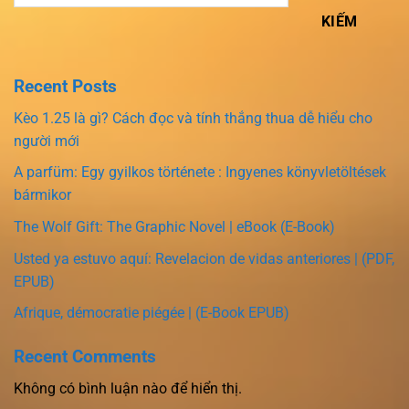
KIẾM
Recent Posts
Kèo 1.25 là gì? Cách đọc và tính thắng thua dễ hiểu cho
người mới
A parfüm: Egy gyilkos története : Ingyenes könyvletöltések
bármikor
The Wolf Gift: The Graphic Novel | eBook (E-Book)
Usted ya estuvo aquí: Revelacion de vidas anteriores | (PDF,
EPUB)
Afrique, démocratie piégée | (E-Book EPUB)
Recent Comments
Không có bình luận nào để hiển thị.