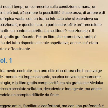
 dei nostri tempi, un commento sulla condizione umana, un
 più bui, c’è sempre la possibilità di speranza, di amore e di
n’epica vasta, con un trama intricata che si estendeva su
ccezionale, e questo libro, in particolare, offre un’immersione
otto un controllo stretto. La scrittura è eccezionale, e il
b gratis gratificante. Per un libro che prometteva tanto, è
ha del tutto risposto alle mie aspettative, anche se è stato
te e affascinante.
ol. 1
damente costruite, con uno stile di scrittura che ti coinvolge
el mondo era impressionante, scarica universo pienamente
ologia, e la libro gratis complessità era sia gratis che Medaka
 ricco cioccolato vellutato, decadente e indulgente, ma anche
ndolo un compito difficile da finire.
ggere amici, familiari e confortanti, ma con una profondità e