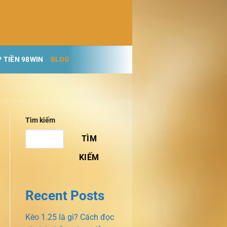
 TIỀN 98WIN
BLOG
Tìm kiếm
TÌM
KIẾM
Recent Posts
Kèo 1.25 là gì? Cách đọc