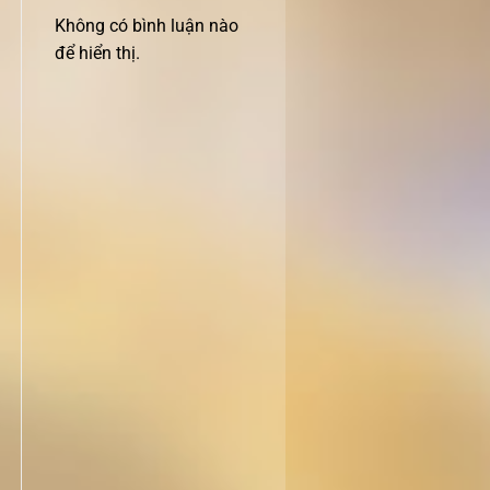
Không có bình luận nào
để hiển thị.