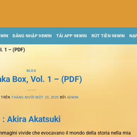
8WIN
ĐĂNG NHẬP 98WIN
TẢI APP 98WIN
RÚT TIỀN 98WIN
NẠP
. 1 – (PDF)
BLOG
ka Box, Vol. 1 – (PDF)
G TRÊN
THÁNG MƯỜI MỘT 23, 2025
BỞI
ADMIN
 : Akira Akatsuki
 immagini vivide che evocavano il mondo della storia nella mia