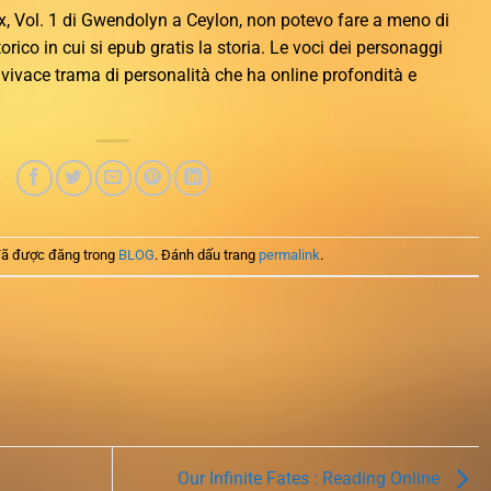
, Vol. 1 di Gwendolyn a Ceylon, non potevo fare a meno di
orico in cui si epub gratis la storia. Le voci dei personaggi
a vivace trama di personalità che ha online profondità e
ã được đăng trong
BLOG
. Đánh dấu trang
permalink
.
Our Infinite Fates : Reading Online