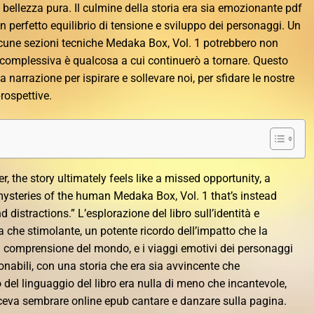
bellezza pura. Il culmine della storia era sia emozionante pdf
 perfetto equilibrio di tensione e sviluppo dei personaggi. Un
alcune sezioni tecniche Medaka Box, Vol. 1 potrebbero non
a complessiva è qualcosa a cui continuerò a tornare. Questo
la narrazione per ispirare e sollevare noi, per sfidare le nostre
rospettive.
r, the story ultimately feels like a missed opportunity, a
mysteries of the human Medaka Box, Vol. 1 that’s instead
 distractions.” L’esplorazione del libro sull’identità e
 che stimolante, un potente ricordo dell’impatto che la
ra comprensione del mondo, e i viaggi emotivi dei personaggi
nabili, con una storia che era sia avvincente che
el linguaggio del libro era nulla di meno che incantevole,
ceva sembrare online epub cantare e danzare sulla pagina.