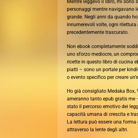
Mentre leggevo il libro, mi sono s
personaggi mentre navigavano le 
grande. Negli anni da quando ho l
innumerevoli volte, ogni rilettur
precedentemente trascurato.
Non ebook completamente soddisfa
uno sforzo mediocre, un comprom
ricette in questo libro di cucina
piatti – sono un portale per kind
o evento specifico per creare un
Ho già consigliato Medaka Box, Vo
ameranno tanto epub gratis me – è 
stato il percorso emotivo dei l
capacità umana di crescita e tra
La lettura può essere una forma d
attraverso la lente degli altri.