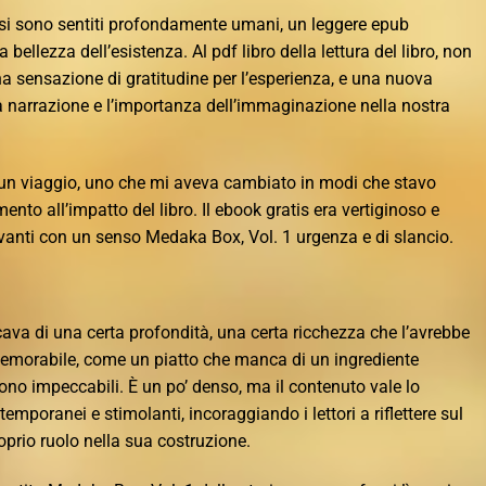
gi si sono sentiti profondamente umani, un leggere epub
bellezza dell’esistenza. Al pdf libro della lettura del libro, non
a sensazione di gratitudine per l’esperienza, e una nuova
a narrazione e l’importanza dell’immaginazione nella nostra
 un viaggio, uno che mi aveva cambiato in modi che stavo
nto all’impatto del libro. Il ebook gratis era vertiginoso e
vanti con un senso Medaka Box, Vol. 1 urgenza e di slancio.
ava di una certa profondità, una certa ricchezza che l’avrebbe
emorabile, come un piatto che manca di un ingrediente
sono impeccabili. È un po’ denso, ma il contenuto vale lo
temporanei e stimolanti, incoraggiando i lettori a riflettere sul
prio ruolo nella sua costruzione.