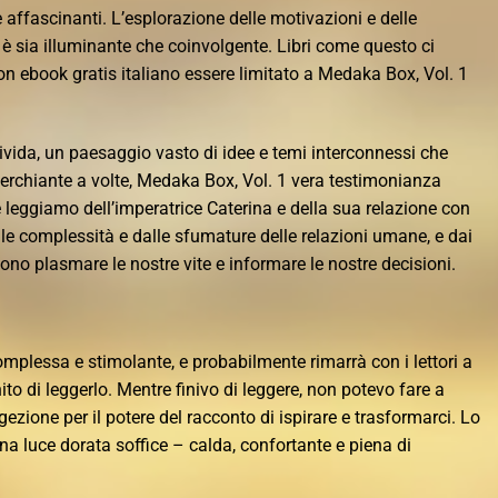
e affascinanti. L’esplorazione delle motivazioni e delle
 è sia illuminante che coinvolgente. Libri come questo ci
n ebook gratis italiano essere limitato a Medaka Box, Vol. 1
vivida, un paesaggio vasto di idee e temi interconnessi che
rchiante a volte, Medaka Box, Vol. 1 vera testimonianza
 leggiamo dell’imperatrice Caterina e della sua relazione con
alle complessità e dalle sfumature delle relazioni umane, e dai
ono plasmare le nostre vite e informare le nostre decisioni.
omplessa e stimolante, e probabilmente rimarrà con i lettori a
to di leggerlo. Mentre finivo di leggere, non potevo fare a
zione per il potere del racconto di ispirare e trasformarci. Lo
 una luce dorata soffice – calda, confortante e piena di