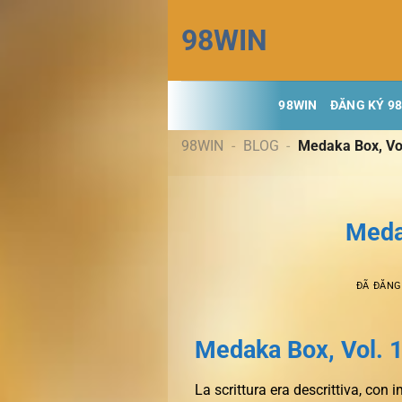
Chuyển
98WIN
đến
nội
dung
98WIN
ĐĂNG KÝ 9
98WIN
-
BLOG
-
Medaka Box, Vol
Meda
ĐÃ ĐĂN
Medaka Box, Vol. 1
La scrittura era descrittiva, con