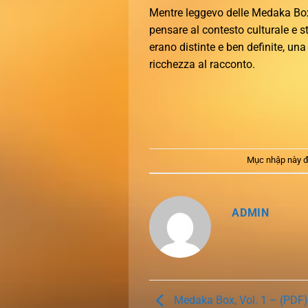
Mentre leggevo delle Medaka Box
pensare al contesto culturale e st
erano distinte e ben definite, un
ricchezza al racconto.
Mục nhập này đ
ADMIN
Medaka Box, Vol. 1 – (PDF)