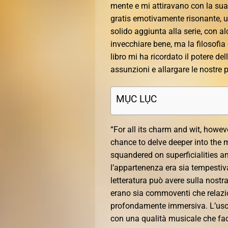
mente e mi attiravano con la sua 
gratis emotivamente risonante, un
solido aggiunta alla serie, con 
invecchiare bene, ma la filosofi
libro mi ha ricordato il potere del
assunzioni e allargare le nostre p
MỤC LỤC
“For all its charm and wit, howeve
chance to delve deeper into the 
squandered on superficialities and
l’appartenenza era sia tempestiva
letteratura può avere sulla nost
erano sia commoventi che relazio
profondamente immersiva. L’uso d
con una qualità musicale che fa