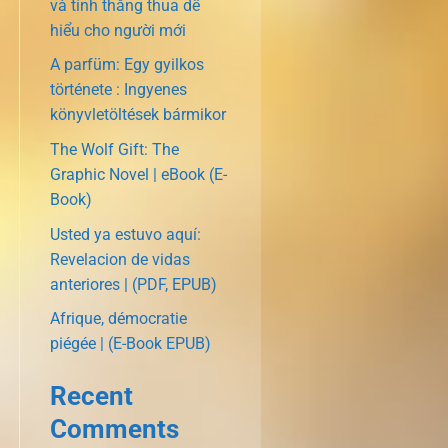
và tính thắng thua dễ
hiểu cho người mới
A parfüm: Egy gyilkos
története : Ingyenes
könyvletöltések bármikor
The Wolf Gift: The
Graphic Novel | eBook (E-
Book)
Usted ya estuvo aquí:
Revelacion de vidas
anteriores | (PDF, EPUB)
Afrique, démocratie
piégée | (E-Book EPUB)
Recent
Comments