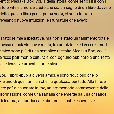
entito Medaka Box, Vol. 1 della storia, come se fossi lì con i
loro vite e amori, e credo che sia un segno di un libro davvero
etto questo libro per la prima volta, ci sono tornato
a rivelando nuove intuizioni e sfumature che avevo
tto le mie aspettative, ma non è stato un fallimento totale,
esso ebook visione e realtà, tra ambizione ed esecuzione. Le
 ebraico sono più di una semplice raccolta Medaka Box, Vol. 1
le ricco patrimonio culturale, con ognuno abbinato a una festa
’esperienza veramente immersiva.
l. 1 libro epub a diversi amici, e sono fiducioso che lo
uno di quei rari libri che ha qualcosa per tutti. Alla fine, è
eggere pdf a risuonare in me, un promemoria commovente della
sformazione, come una farfalla che emerge da una crisalide.
i terapia, aiutandoci a elaborare le nostre esperienze