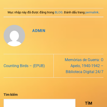
Mục nhập này đã được đăng trong
BLOG
. Đánh dấu trang
permalink
.
ADMIN
Memórias de Guerra: O
Counting Birds – (EPUB)
Apelo, 1940-1942 –
Biblioteca Digital 24/7
Tìm kiếm
TÌM