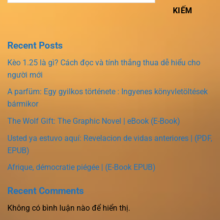
KIẾM
Recent Posts
Kèo 1.25 là gì? Cách đọc và tính thắng thua dễ hiểu cho
người mới
A parfüm: Egy gyilkos története : Ingyenes könyvletöltések
bármikor
The Wolf Gift: The Graphic Novel | eBook (E-Book)
Usted ya estuvo aquí: Revelacion de vidas anteriores | (PDF,
EPUB)
Afrique, démocratie piégée | (E-Book EPUB)
Recent Comments
Không có bình luận nào để hiển thị.