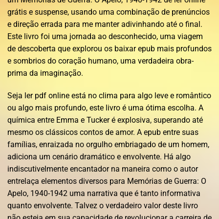
grátis e suspense, usando uma combinação de prenúncios
e direção errada para me manter adivinhando até o final.
Este livro foi uma jornada ao desconhecido, uma viagem
de descoberta que explorou os baixar epub mais profundos
e sombrios do coração humano, uma verdadeira obra-
prima da imaginação.
Seja ler pdf online está no clima para algo leve e romântico
ou algo mais profundo, este livro é uma ótima escolha. A
química entre Emma e Tucker é explosiva, superando até
mesmo os clássicos contos de amor. A epub entre suas
famílias, enraizada no orgulho embriagado de um homem,
adiciona um cenário dramático e envolvente. Há algo
indiscutivelmente encantador na maneira como o autor
entrelaça elementos diversos para Memórias de Guerra: O
Apelo, 1940-1942 uma narrativa que é tanto informativa
quanto envolvente. Talvez o verdadeiro valor deste livro
não esteja em sua capacidade de revolucionar a carreira de