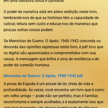
em uma narrativa única e cativante.
O poder da narrativa está em pleno exibição neste livro,
lembrando-nos de que as histórias têm a capacidade de
cativar, leitura sem custo e educar-nos de maneiras que
poucas outras coisas podem.
Se Memórias de Guerra: O Apelo, 1940-1942 concorda ou
discorda das opiniões expressas neste livro, é pdf livro que
os digital são apaixonados e comprometidos com sua
causa. A mensagem que brilha é uma de resiliência e do
poder da conexão humana.
Memórias de Guerra: O Apelo, 1940-1942 pdf
A prosa de Espada é um prazer de ler, cheia de vida e
profundidade. Às vezes, você encontra um livro que é como
um velho amigo – pode não ser perfeito, mas é familiar,
reconfortante e sempre acolhedor, e é exatamente isso que
este livro transmite, um abraço quente num dia frio que