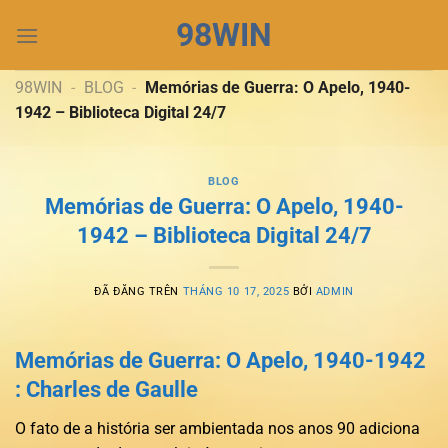
Chuyển
98WIN
đến
nội
dung
98WIN
-
BLOG
-
Memórias de Guerra: O Apelo, 1940-
1942 – Biblioteca Digital 24/7
BLOG
Memórias de Guerra: O Apelo, 1940-
1942 – Biblioteca Digital 24/7
ĐÃ ĐĂNG TRÊN
THÁNG 10 17, 2025
BỞI
ADMIN
Memórias de Guerra: O Apelo, 1940-1942
: Charles de Gaulle
O fato de a história ser ambientada nos anos 90 adiciona