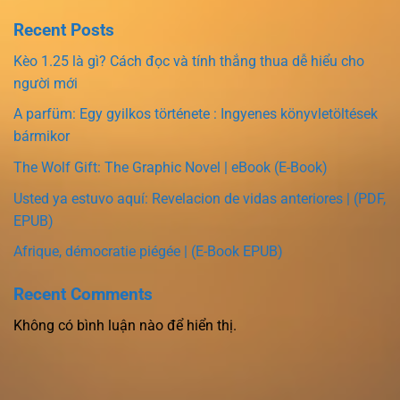
Recent Posts
Kèo 1.25 là gì? Cách đọc và tính thắng thua dễ hiểu cho
người mới
A parfüm: Egy gyilkos története : Ingyenes könyvletöltések
bármikor
The Wolf Gift: The Graphic Novel | eBook (E-Book)
Usted ya estuvo aquí: Revelacion de vidas anteriores | (PDF,
EPUB)
Afrique, démocratie piégée | (E-Book EPUB)
Recent Comments
Không có bình luận nào để hiển thị.