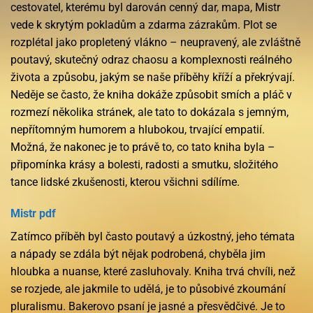
cestovatel, kterému byl darován cenný dar, mapa, Mistr
vede k skrytým pokladům a zdarma zázrakům. Plot se
rozplétal jako propletený vlákno – neupravený, ale zvláštně
poutavý, skutečný odraz chaosu a komplexnosti reálného
života a způsobu, jakým se naše příběhy kříží a překrývají.
Neděje se často, že kniha dokáže způsobit smích a pláč v
rozmezí několika stránek, ale tato to dokázala s jemným,
nepřítomným humorem a hlubokou, trvající empatií.
Možná, že nakonec je to právě to, co tato kniha byla –
připomínka krásy a bolesti, radosti a smutku, složitého
tance lidské zkušenosti, kterou všichni sdílíme.
Mistr pdf
Zatímco příběh byl často poutavý a úzkostný, jeho témata
a nápady se zdála být nějak podrobená, chyběla jim
hloubka a nuanse, které zasluhovaly. Kniha trvá chvíli, než
se rozjede, ale jakmile to udělá, je to působivé zkoumání
pluralismu. Bakerovo psaní je jasné a přesvědčivé. Je to