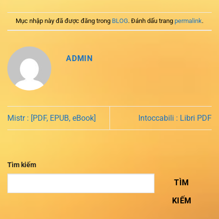
Mục nhập này đã được đăng trong
BLOG
. Đánh dấu trang
permalink
.
ADMIN
Mistr : [PDF, EPUB, eBook]
Intoccabili : Libri PDF
Tìm kiếm
TÌM
KIẾM