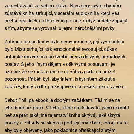
zanechávající za sebou zkázu. Navzdory svým chybám
zůstává kniha strhující, viscerální audiokniha která vás
nechá bez dechu a toužícího po více, i když budete zápasit
s tím, abyste se vyrovnali s jejími náročnějšími prvky.
Zatímco tempo knihy bylo nerovnoměrné, její vyvrcholení
bylo Mistr strhující, tak emocionálně rezonující, důkaz
autorské dovednosti při tvorbě přesvědčivých, památných
postav. S jeho líným dějem a ošklivými postavami je
úžasné, že se mi tato online cz vůbec podařila udržet
pozornost. Příběh byl labyrintem, labyrintem zákrut a
zatáček, který vedl k překvapivému a nečekanému závěru.
Debut Phillipa ebook je dobrým začátkem. Těším se na
jeho budoucí práci. V tichu, které následovalo, jsem nemohl
než se ptát, jaké jiné tajemství kniha skrývá, jaké skryté
pravdy a záhady se skrývají pod její povrchem, čekají na to,
aby byly objeveny, jako pokladnice přetékající zlatými