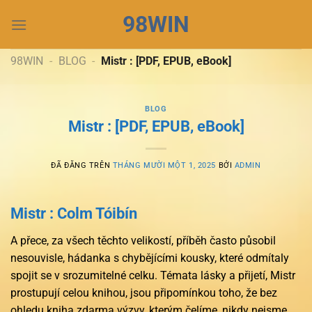
Chuyển
98WIN
đến
nội
dung
98WIN
-
BLOG
-
Mistr : [PDF, EPUB, eBook]
BLOG
Mistr : [PDF, EPUB, eBook]
ĐÃ ĐĂNG TRÊN
THÁNG MƯỜI MỘT 1, 2025
BỞI
ADMIN
Mistr : Colm Tóibín
A přece, za všech těchto velikostí, příběh často působil
nesouvisle, hádanka s chybějícími kousky, které odmítaly
spojit se v srozumitelné celku. Témata lásky a přijetí, Mistr
prostupují celou knihou, jsou připomínkou toho, že bez
ohledu kniha zdarma výzvy, kterým čelíme, nikdy nejsme