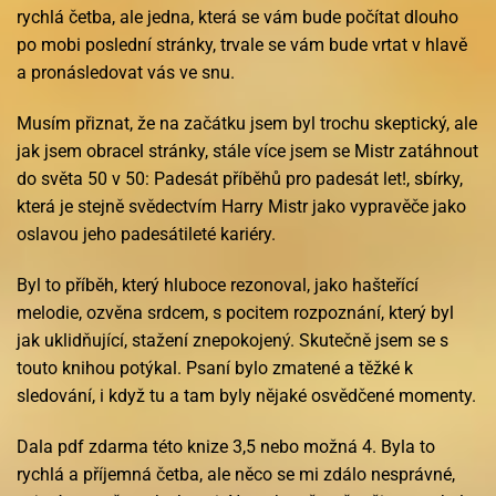
rychlá četba, ale jedna, která se vám bude počítat dlouho
po mobi poslední stránky, trvale se vám bude vrtat v hlavě
a pronásledovat vás ve snu.
Musím přiznat, že na začátku jsem byl trochu skeptický, ale
jak jsem obracel stránky, stále více jsem se Mistr zatáhnout
do světa 50 v 50: Padesát příběhů pro padesát let!, sbírky,
která je stejně svědectvím Harry Mistr jako vypravěče jako
oslavou jeho padesátileté kariéry.
Byl to příběh, který hluboce rezonoval, jako hašteřící
melodie, ozvěna srdcem, s pocitem rozpoznání, který byl
jak uklidňující, stažení znepokojený. Skutečně jsem se s
touto knihou potýkal. Psaní bylo zmatené a těžké k
sledování, i když tu a tam byly nějaké osvědčené momenty.
Dala pdf zdarma této knize 3,5 nebo možná 4. Byla to
rychlá a příjemná četba, ale něco se mi zdálo nesprávné,