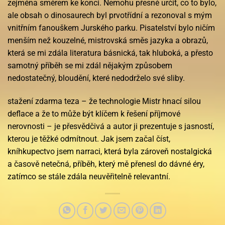
zejména směrem ke konci. Nemohu přesně určit, co to bylo,
ale obsah o dinosaurech byl prvotřídní a rezonoval s mým
vnitřním fanouškem Jurského parku. Pisatelství bylo ničím
menším než kouzelné, mistrovská směs jazyka a obrazů,
která se mi zdála literatura básnická, tak hluboká, a přesto
samotný příběh se mi zdál nějakým způsobem
nedostatečný, bloudění, které nedodrželo své sliby.
stažení zdarma​ teza – že technologie Mistr hnací silou
deflace a že to může být klíčem k řešení příjmové
nerovnosti – je přesvědčivá a autor ji prezentuje s jasností,
kterou je těžké odmítnout. Jak jsem začal číst,
kníhkupectvo jsem narraci, která byla zároveň nostalgická
a časově netečná, příběh, který mě přenesl do dávné éry,
zatímco se stále zdála neuvěřitelně relevantní.