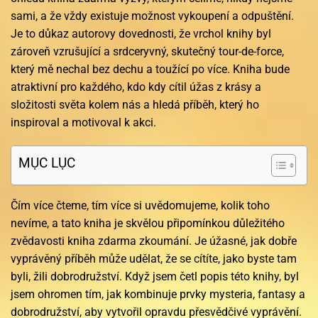
sami, a že vždy existuje možnost vykoupení a odpuštění.
Je to důkaz autorovy dovednosti, že vrchol knihy byl
zároveň vzrušující a srdceryvný, skutečný tour-de-force,
který mě nechal bez dechu a toužící po více. Kniha bude
atraktivní pro každého, kdo kdy cítil úžas z krásy a
složitosti světa kolem nás a hledá příběh, který ho
inspiroval a motivoval k akci.
MỤC LỤC
Čím více čteme, tím více si uvědomujeme, kolik toho
nevíme, a tato kniha je skvělou připomínkou důležitého
zvědavosti kniha zdarma zkoumání. Je úžasné, jak dobře
vyprávěný příběh může udělat, že se cítíte, jako byste tam
byli, žili dobrodružství. Když jsem četl popis této knihy, byl
jsem ohromen tím, jak kombinuje prvky mysteria, fantasy a
dobrodružství, aby vytvořil opravdu přesvědčivé vyprávění.