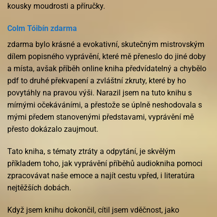
kousky moudrosti a příručky.
Colm Tóibín zdarma
zdarma bylo krásné a evokativní, skutečným mistrovským
dílem popisného vyprávění, které mě přeneslo do jiné doby
a místa, avšak příběh online kniha předvídatelný a chybělo
pdf to druhé překvapení a zvláštní zkruty, které by ho
povytáhly na pravou výši. Narazil jsem na tuto knihu s
mírnými očekáváními, a přestože se úplně neshodovala s
mými předem stanovenými představami, vyprávění mě
přesto dokázalo zaujmout.
Tato kniha, s tématy ztráty a odpytání, je skvělým
příkladem toho, jak vyprávění příběhů audiokniha pomoci
zpracovávat naše emoce a najít cestu vpřed, i literatúra
nejtěžších dobách.
Když jsem knihu dokončil, cítil jsem vděčnost, jako