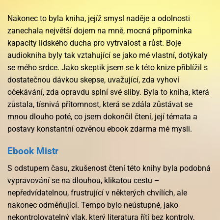
Nakonec to byla kniha, jejíž smysl naděje a odolnosti
zanechala největší dojem na mně, mocná připomínka
kapacity lidského ducha pro vytrvalost a růst. Boje
audiokniha byly tak vztahující se jako mé vlastní, dotýkaly
se mého srdce. Jako skeptik jsem se k této knize přiblížil s
dostatečnou dávkou skepse, uvažující, zda vyhoví
očekávání, zda opravdu splní své sliby. Byla to kniha, která
zůstala, tísnivá přítomnost, která se zdála zůstávat se
mnou dlouho poté, co jsem dokončil čtení, její témata a
postavy konstantní ozvěnou ebook zdarma mé mysli.
Ebook Mistr
S odstupem času, zkušenost čtení této knihy byla podobná
vypravování se na dlouhou, klikatou cestu –
nepředvídatelnou, frustrující v některých chvílích, ale
nakonec odměňující. Tempo bylo neústupné, jako
nekontrolovatelný vlak, který literatura řítí bez kontroly,