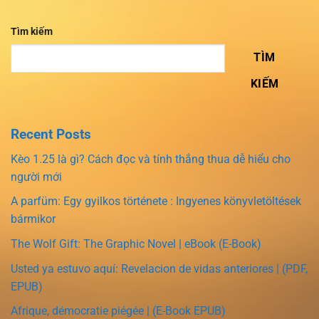
Tìm kiếm
TÌM
KIẾM
Recent Posts
Kèo 1.25 là gì? Cách đọc và tính thắng thua dễ hiểu cho
người mới
A parfüm: Egy gyilkos története : Ingyenes könyvletöltések
bármikor
The Wolf Gift: The Graphic Novel | eBook (E-Book)
Usted ya estuvo aquí: Revelacion de vidas anteriores | (PDF,
EPUB)
Afrique, démocratie piégée | (E-Book EPUB)