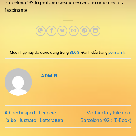
Barcelona ’92 lo profano crea un escenario único lectura
fascinante.
Mục nhập này đã được đăng trong
BLOG
. Đánh dấu trang
permalink
.
ADMIN
Ad occhi aperti: Leggere
Mortadelo y Filemón:
l’albo illustrato : Letteratura
Barcelona ’92 : (E-Book)