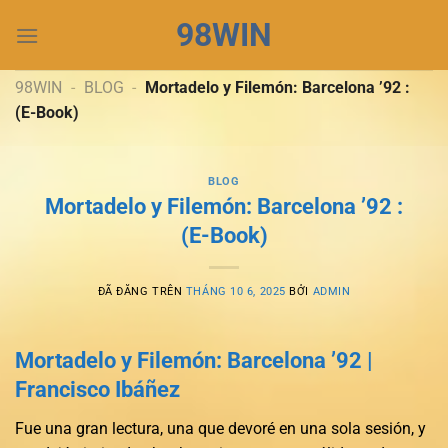
Chuyển
98WIN
đến
nội
dung
98WIN
-
BLOG
-
Mortadelo y Filemón: Barcelona ’92 :
(E-Book)
BLOG
Mortadelo y Filemón: Barcelona ’92 :
(E-Book)
ĐÃ ĐĂNG TRÊN
THÁNG 10 6, 2025
BỞI
ADMIN
Mortadelo y Filemón: Barcelona ’92 |
Francisco Ibáñez
Fue una gran lectura, una que devoré en una sola sesión, y