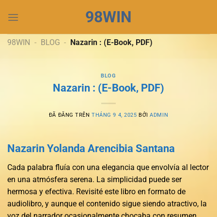
Chuyển
98WIN
đến
nội
dung
98WIN
-
BLOG
-
Nazarin : (E-Book, PDF)
BLOG
Nazarin : (E-Book, PDF)
ĐÃ ĐĂNG TRÊN
THÁNG 9 4, 2025
BỞI
ADMIN
Nazarin Yolanda Arencibia Santana
Cada palabra fluía con una elegancia que envolvía al lector
en una atmósfera serena. La simplicidad puede ser
hermosa y efectiva. Revisité este libro en formato de
audiolibro, y aunque el contenido sigue siendo atractivo, la
voz del narrador ocasionalmente chocaba con resumen