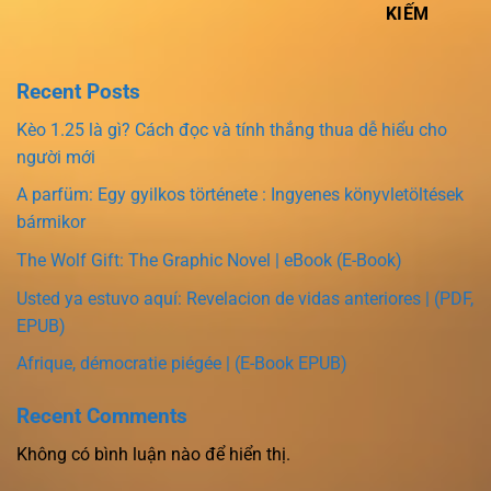
KIẾM
Recent Posts
Kèo 1.25 là gì? Cách đọc và tính thắng thua dễ hiểu cho
người mới
A parfüm: Egy gyilkos története : Ingyenes könyvletöltések
bármikor
The Wolf Gift: The Graphic Novel | eBook (E-Book)
Usted ya estuvo aquí: Revelacion de vidas anteriores | (PDF,
EPUB)
Afrique, démocratie piégée | (E-Book EPUB)
Recent Comments
Không có bình luận nào để hiển thị.