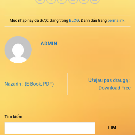
Mục nhập này đã được đăng trong
BLOG
. Đánh dấu trang
permalink
.
ADMIN
Užėjau pas draugą :
Nazarin : (E-Book, PDF)
Download Free
Tìm kiếm
TÌM