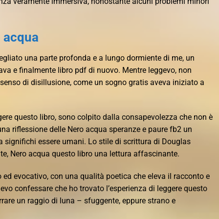
rienza veramente immersiva, nonostante alcuni problemi minori
o acqua
vegliato una parte profonda e a lungo dormiente di me, un
ava e finalmente libro pdf di nuovo. Mentre leggevo, non
senso di disillusione, come un sogno gratis aveva iniziato a
ggere questo libro, sono colpito dalla consapevolezza che non è
è una riflessione delle Nero acqua speranze e paure fb2 un
gnifichi essere umani. Lo stile di scrittura di Douglas
te, Nero acqua questo libro una lettura affascinante.
ico ed evocativo, con una qualità poetica che eleva il racconto e
Devo confessare che ho trovato l’esperienza di leggere questo
errare un raggio di luna – sfuggente, eppure strano e