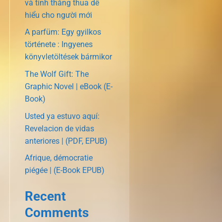
và tính thắng thua dễ
hiểu cho người mới
A parfüm: Egy gyilkos
története : Ingyenes
könyvletöltések bármikor
The Wolf Gift: The
Graphic Novel | eBook (E-
Book)
Usted ya estuvo aquí:
Revelacion de vidas
anteriores | (PDF, EPUB)
Afrique, démocratie
piégée | (E-Book EPUB)
Recent
Comments