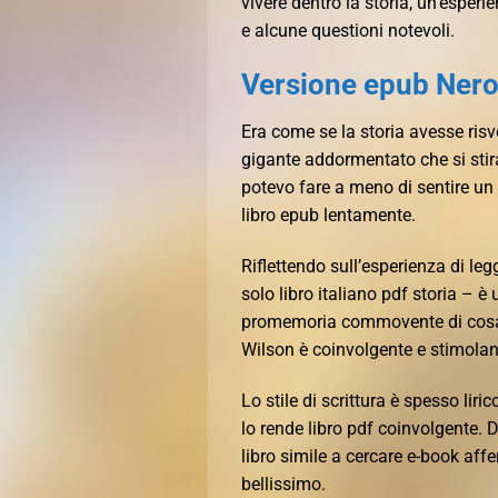
vivere dentro la storia, un’espe
e alcune questioni notevoli.
Versione epub Ner
Era come se la storia avesse ris
gigante addormentato che si stir
potevo fare a meno di sentire un 
libro epub lentamente.
Riflettendo sull’esperienza di le
solo libro italiano pdf storia – 
promemoria commovente di cosa si
Wilson è coinvolgente e stimolan
Lo stile di scrittura è spesso lir
lo rende libro pdf coinvolgente. 
libro simile a cercare e-book aff
bellissimo.