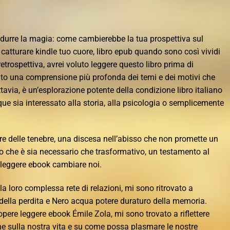
urre la magia: come cambierebbe la tua prospettiva sul
catturare kindle tuo cuore, libro epub quando sono così vividi
etrospettiva, avrei voluto leggere questo libro prima di
ato una comprensione più profonda dei temi e dei motivi che
tavia, è un’esplorazione potente della condizione libro italiano
ue sia interessato alla storia, alla psicologia o semplicemente
re delle tenebre, una discesa nell’abisso che non promette un
io che è sia necessario che trasformativo, un testamento al
re leggere ebook cambiare noi.
 loro complessa rete di relazioni, mi sono ritrovato a
e, della perdita e Nero acqua potere duraturo della memoria.
re leggere ebook Émile Zola, mi sono trovato a riflettere
ne sulla nostra vita e su come possa plasmare le nostre