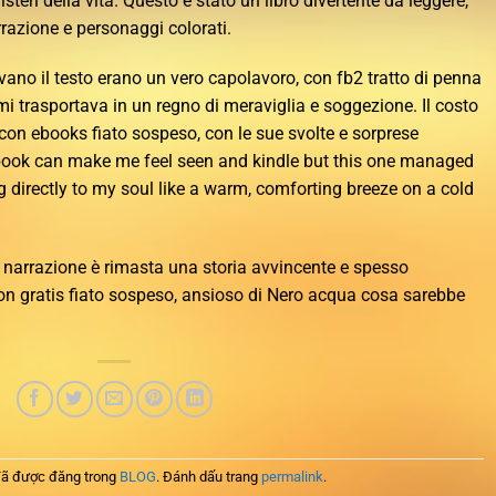
teri della vita. Questo è stato un libro divertente da leggere,
rrazione e personaggi colorati.
ano il testo erano un vero capolavoro, con fb2 tratto di penna
i trasportava in un regno di meraviglia e soggezione. Il costo
rà con ebooks fiato sospeso, con le sue svolte e sorprese
 a book can make me feel seen and kindle but this one managed
ng directly to my soul like a warm, comforting breeze on a cold
 narrazione è rimasta una storia avvincente e spesso
on gratis fiato sospeso, ansioso di Nero acqua cosa sarebbe
ã được đăng trong
BLOG
. Đánh dấu trang
permalink
.