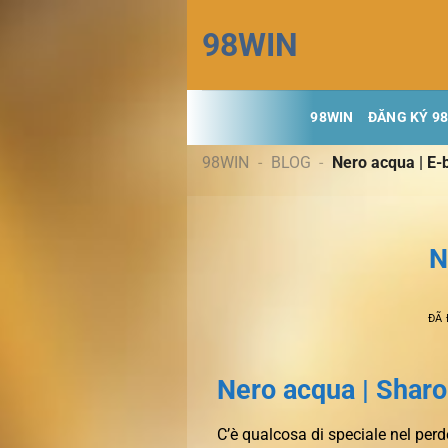
Chuyển
98WIN
đến
nội
dung
98WIN
ĐĂNG KÝ 9
98WIN
-
BLOG
-
Nero acqua | E-
N
ĐÃ
Nero acqua | Sharo
C’è qualcosa di speciale nel perder