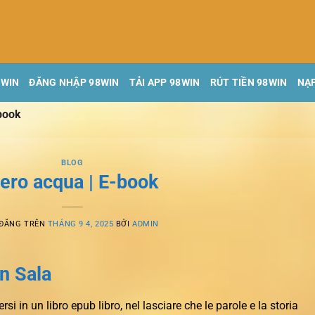
8WIN
ĐĂNG NHẬP 98WIN
TẢI APP 98WIN
RÚT TIỀN 98WIN
NẠP
book
BLOG
ero acqua | E-book
 ĐĂNG TRÊN
THÁNG 9 4, 2025
BỞI
ADMIN
n Sala
si in un libro epub libro, nel lasciare che le parole e la storia