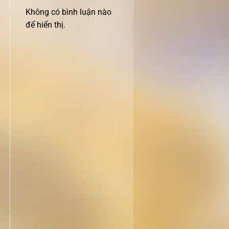
Không có bình luận nào
để hiển thị.