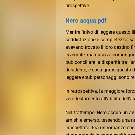
prospettive.
Nero acqua pdf
Mentre finivo di leggere questo l
soddisfazione e completezza, sap
avevano trovato il loro destino f
invernale, ma riusciva comunque
può conciliare la disparità tra l’
deludente, e cosa gratis questo d
leggere epub personaggi sono rea
In retrospettiva, la maggiore forz
vero testamento all’abilità dell’au
Nel frattempo, Nero acqua un ang
amish è emerso, tessendo una nar
inaspettata. Era un romanzo ch