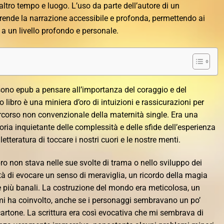
altro tempo e luogo. L’uso da parte dell’autore di un
ende la narrazione accessibile e profonda, permettendo ai
a a un livello profondo e personale.
sono epub a pensare all’importanza del coraggio e del
o libro è una miniera d’oro di intuizioni e rassicurazioni per
rcorso non convenzionale della maternità single. Era una
ia inquietante delle complessità e delle sfide dell’esperienza
etteratura di toccare i nostri cuori e le nostre menti.
bro non stava nelle sue svolte di trama o nello sviluppo dei
à di evocare un senso di meraviglia, un ricordo della magia
e più banali. La costruzione del mondo era meticolosa, un
mi ha coinvolto, anche se i personaggi sembravano un po’
cartone. La scrittura era così evocativa che mi sembrava di