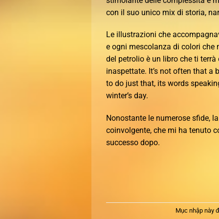
stimolante delle complessità e mis
con il suo unico mix di storia, na
Le illustrazioni che accompagnav
e ogni mescolanza di colori che m
del petrolio è un libro che ti ter
inaspettate. It’s not often that
to do just that, its words speaki
winter’s day.
Nonostante le numerose sfide, la
coinvolgente, che mi ha tenuto c
successo dopo.
Mục nhập này đ