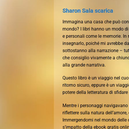
Sharon Sala scarica
Immagina una casa che può cond
mondo? I libri hanno un modo di 
e personali come le memorie. In r
insegnarlo, poiché mi avrebbe d
sottostanno alla narrazione – tut
che consiglio vivamente a chiunq
alla grande narrativa.
Questo libro è un viaggio nel cuo
ritorno sicuro, eppure è un viagg
potere della letteratura di sfida
Mentre i personaggi navigavano la
riflettere sulla natura dell’amor
Immergendomi nel mondo delle ope
s’impatto della ebook gratis onli