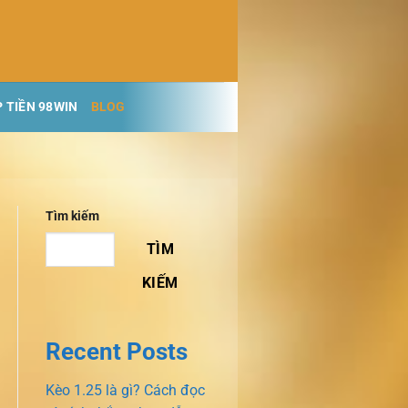
 TIỀN 98WIN
BLOG
Tìm kiếm
TÌM
KIẾM
Recent Posts
Kèo 1.25 là gì? Cách đọc