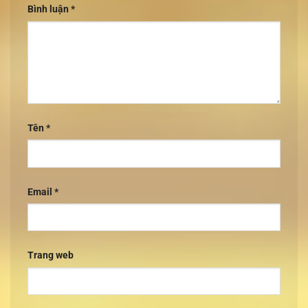
Bình luận
*
Tên
*
Email
*
Trang web