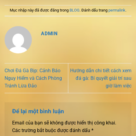
Mục nhập này đã được đăng trong
BLOG
. Đánh dấu trang
permalink
.
ADMIN
Chơi Đá Gà Bịp: Cảnh Báo
Hướng dẫn chi tiết cách xem
Nguy Hiểm và Cách Phòng
đá gà: Bí quyết giải trí sau
Tránh Lừa Đảo
giờ làm việc
Để lại một bình luận
Email của bạn sẽ không được hiển thị công khai.
Các trường bắt buộc được đánh dấu
*