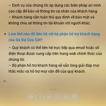
– Dịch vụ của chúng tôi áp dụng các biện pháp an ninh
cao cấp để bảo vệ thông tin cá nhân của khách hàng.
– Khách hàng cần tuân thủ quy định về bảo mật và
không chia sẻ thông tin tài khoản với người khác.
Làm thế nào để liên hệ với bộ phận hỗ trợ khách hàng
của Gà Đá Cựa Sắt?
– Quý khách có thể liên hệ trực tiếp qua email hoặc số
điện thoại được cung cấp trên trang web chính thức của
chúng tôi.
– Bộ phận hỗ trợ khách hàng sẽ sẵn lòng giải đáp mọi
thắc mắc và hỗ trợ mọi vấn đề của quý khách.
“`