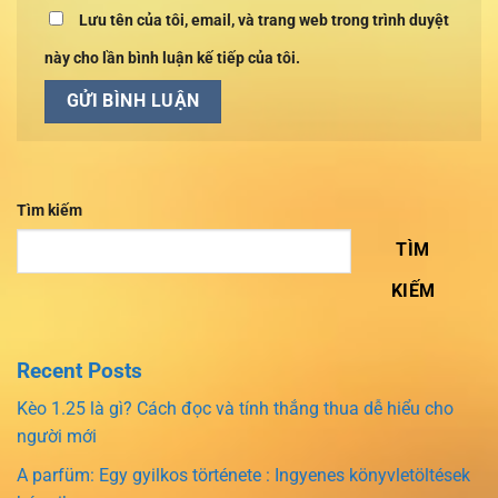
Lưu tên của tôi, email, và trang web trong trình duyệt
này cho lần bình luận kế tiếp của tôi.
Tìm kiếm
TÌM
KIẾM
Recent Posts
Kèo 1.25 là gì? Cách đọc và tính thắng thua dễ hiểu cho
người mới
A parfüm: Egy gyilkos története : Ingyenes könyvletöltések