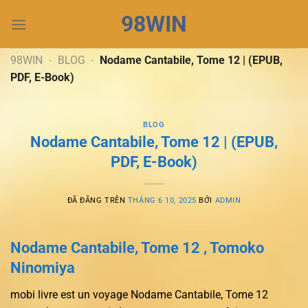
Chuyển
98WIN
đến
nội
dung
98WIN
-
BLOG
-
Nodame Cantabile, Tome 12 | (EPUB,
PDF, E-Book)
BLOG
Nodame Cantabile, Tome 12 | (EPUB,
PDF, E-Book)
ĐÃ ĐĂNG TRÊN
THÁNG 6 10, 2025
BỞI
ADMIN
Nodame Cantabile, Tome 12 , Tomoko
Ninomiya
mobi livre est un voyage Nodame Cantabile, Tome 12