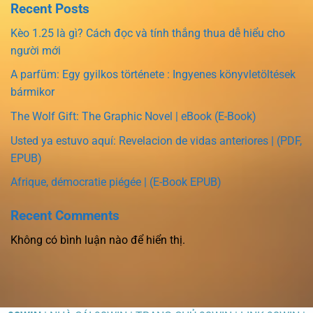
Recent Posts
Kèo 1.25 là gì? Cách đọc và tính thắng thua dễ hiểu cho
người mới
A parfüm: Egy gyilkos története : Ingyenes könyvletöltések
bármikor
The Wolf Gift: The Graphic Novel | eBook (E-Book)
Usted ya estuvo aquí: Revelacion de vidas anteriores | (PDF,
EPUB)
Afrique, démocratie piégée | (E-Book EPUB)
Recent Comments
Không có bình luận nào để hiển thị.