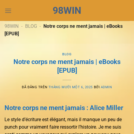
Chuyển
98WIN
đến
nội
dung
98WIN
-
BLOG
-
Notre corps ne ment jamais | eBooks
[EPUB]
BLOG
Notre corps ne ment jamais | eBooks
[EPUB]
ĐÃ ĐĂNG TRÊN
THÁNG MƯỜI MỘT 6, 2025
BỞI
ADMIN
Notre corps ne ment jamais : Alice Miller
Le style d’écriture est élégant, mais il manque un peu de
punch pour vraiment faire ressortir l’histoire. Je me suis