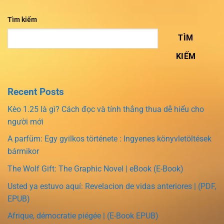
Tìm kiếm
TÌM
KIẾM
Recent Posts
Kèo 1.25 là gì? Cách đọc và tính thắng thua dễ hiểu cho
người mới
A parfüm: Egy gyilkos története : Ingyenes könyvletöltések
bármikor
The Wolf Gift: The Graphic Novel | eBook (E-Book)
Usted ya estuvo aquí: Revelacion de vidas anteriores | (PDF,
EPUB)
Afrique, démocratie piégée | (E-Book EPUB)