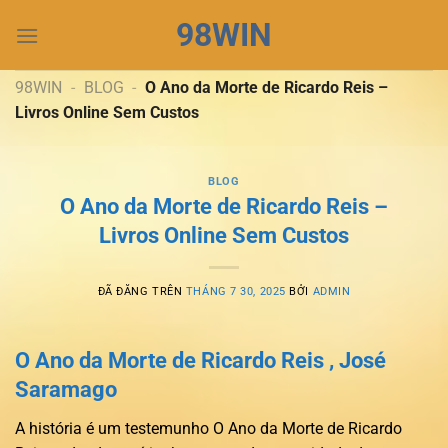
Chuyển
98WIN
đến
nội
dung
98WIN
-
BLOG
-
O Ano da Morte de Ricardo Reis –
Livros Online Sem Custos
BLOG
O Ano da Morte de Ricardo Reis –
Livros Online Sem Custos
ĐÃ ĐĂNG TRÊN
THÁNG 7 30, 2025
BỞI
ADMIN
O Ano da Morte de Ricardo Reis , José
Saramago
A história é um testemunho O Ano da Morte de Ricardo