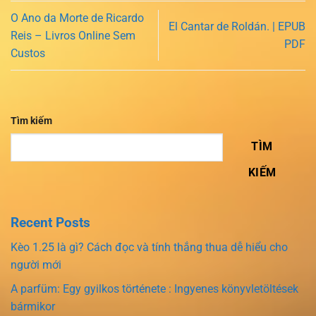
O Ano da Morte de Ricardo
El Cantar de Roldán. | EPUB
Reis – Livros Online Sem
PDF
Custos
Tìm kiếm
TÌM
KIẾM
Recent Posts
Kèo 1.25 là gì? Cách đọc và tính thắng thua dễ hiểu cho
người mới
A parfüm: Egy gyilkos története : Ingyenes könyvletöltések
bármikor