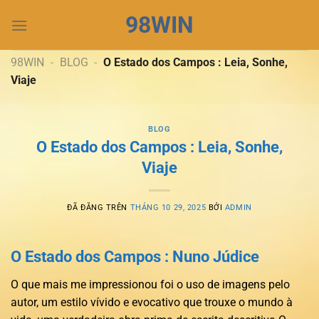
Chuyển
98WIN
đến
nội
dung
98WIN
-
BLOG
-
O Estado dos Campos : Leia, Sonhe,
Viaje
BLOG
O Estado dos Campos : Leia, Sonhe,
Viaje
ĐÃ ĐĂNG TRÊN
THÁNG 10 29, 2025
BỞI
ADMIN
O Estado dos Campos : Nuno Júdice
O que mais me impressionou foi o uso de imagens pelo
autor, um estilo vívido e evocativo que trouxe o mundo à