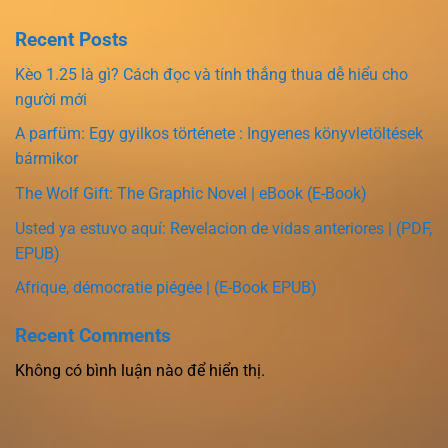
Recent Posts
Kèo 1.25 là gì? Cách đọc và tính thắng thua dễ hiểu cho
người mới
A parfüm: Egy gyilkos története : Ingyenes könyvletöltések
bármikor
The Wolf Gift: The Graphic Novel | eBook (E-Book)
Usted ya estuvo aquí: Revelacion de vidas anteriores | (PDF,
EPUB)
Afrique, démocratie piégée | (E-Book EPUB)
Recent Comments
Không có bình luận nào để hiển thị.