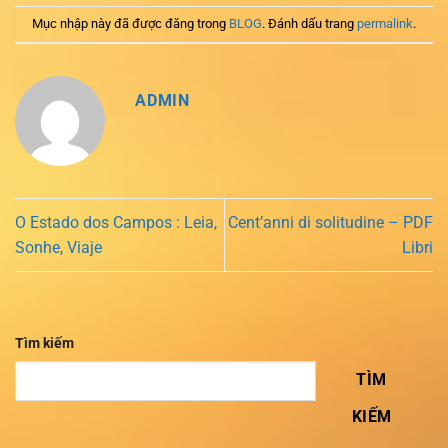
Mục nhập này đã được đăng trong
BLOG
. Đánh dấu trang
permalink
.
ADMIN
O Estado dos Campos : Leia,
Cent’anni di solitudine – PDF
Sonhe, Viaje
Libri
Tìm kiếm
TÌM
KIẾM