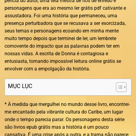
perícia do autor, uma teia mestra de fios de enredo e
personagens que era ao mesmo ler grátis pdf cativante e
assustadora. Foi uma história que permaneceu, uma
presença perturbadora que se recusava a ser exorcizada,
seus temas e personagens ecoando em minha mente
muito tempo depois que terminei de ler, um lembrete
comovente do impacto que as palavras podem ter em
nossas vidas. A escrita de Donna é contagiosa e
entusiasta, tornando impossível leitura online grátis se
envolver com a empolgação da história.
MỤC LỤC
* À medida que mergulhei no mundo desse livro, encontrei-
me encantado pela vibrante cultura do Caribe, um lugar
onde o tempo parecia parar. Os personagens desta série
são livros epub grátis mas a história é um pouco
cansativa. É uma crise após a outra, e a trama não parece