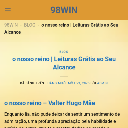
Chuyển
98WIN
đến
nội
dung
98WIN
-
BLOG
-
o nosso reino | Leituras Grátis ao Seu
Alcance
BLOG
o nosso reino | Leituras Grátis ao Seu
Alcance
ĐÃ ĐĂNG TRÊN
THÁNG MƯỜI MỘT 23, 2025
BỞI
ADMIN
o nosso reino – Valter Hugo Mãe
Enquanto lia, não pude deixar de sentir um sentimento de
admiração, uma profunda apreciação pela habilidade e