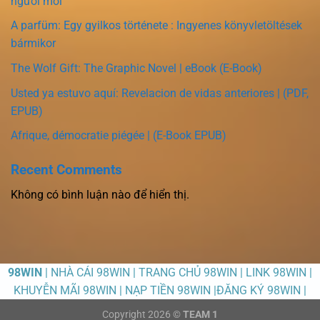
người mới
A parfüm: Egy gyilkos története : Ingyenes könyvletöltések
bármikor
The Wolf Gift: The Graphic Novel | eBook (E-Book)
Usted ya estuvo aquí: Revelacion de vidas anteriores | (PDF,
EPUB)
Afrique, démocratie piégée | (E-Book EPUB)
Recent Comments
Không có bình luận nào để hiển thị.
98WIN
| NHÀ CÁI 98WIN | TRANG CHỦ 98WIN | LINK 98WIN |
KHUYỄN MÃI 98WIN | NẠP TIỀN 98WIN |ĐĂNG KÝ 98WIN |
Copyright 2026 ©
TEAM 1