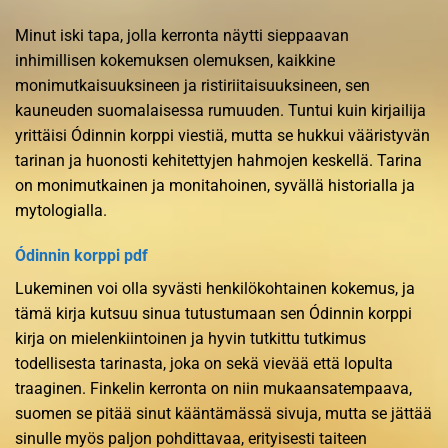
Minut iski tapa, jolla kerronta näytti sieppaavan
inhimillisen kokemuksen olemuksen, kaikkine
monimutkaisuuksineen ja ristiriitaisuuksineen, sen
kauneuden suomalaisessa rumuuden. Tuntui kuin kirjailija
yrittäisi Ódinnin korppi viestiä, mutta se hukkui vääristyvän
tarinan ja huonosti kehitettyjen hahmojen keskellä. Tarina
on monimutkainen ja monitahoinen, syvällä historialla ja
mytologialla.
Ódinnin korppi pdf
Lukeminen voi olla syvästi henkilökohtainen kokemus, ja
tämä kirja kutsuu sinua tutustumaan sen Ódinnin korppi
kirja on mielenkiintoinen ja hyvin tutkittu tutkimus
todellisesta tarinasta, joka on sekä vievää että lopulta
traaginen. Finkelin kerronta on niin mukaansatempaava,
suomen se pitää sinut kääntämässä sivuja, mutta se jättää
sinulle myös paljon pohdittavaa, erityisesti taiteen