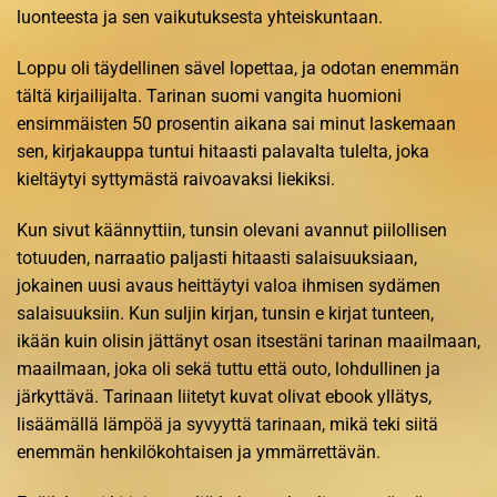
luonteesta ja sen vaikutuksesta yhteiskuntaan.
Loppu oli täydellinen sävel lopettaa, ja odotan enemmän
tältä kirjailijalta. Tarinan suomi vangita huomioni
ensimmäisten 50 prosentin aikana sai minut laskemaan
sen, kirjakauppa tuntui hitaasti palavalta tulelta, joka
kieltäytyi syttymästä raivoavaksi liekiksi.
Kun sivut käännyttiin, tunsin olevani avannut piilollisen
totuuden, narraatio paljasti hitaasti salaisuuksiaan,
jokainen uusi avaus heittäytyi valoa ihmisen sydämen
salaisuuksiin. Kun suljin kirjan, tunsin e kirjat​ tunteen,
ikään kuin olisin jättänyt osan itsestäni tarinan maailmaan,
maailmaan, joka oli sekä tuttu että outo, lohdullinen ja
järkyttävä. Tarinaan liitetyt kuvat olivat ebook yllätys,
lisäämällä lämpöä ja syvyyttä tarinaan, mikä teki siitä
enemmän henkilökohtaisen ja ymmärrettävän.