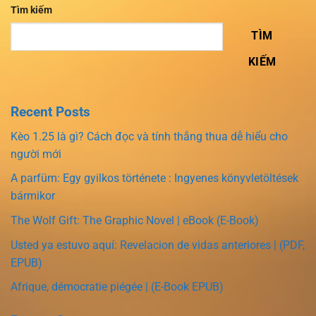
Tìm kiếm
TÌM
KIẾM
Recent Posts
Kèo 1.25 là gì? Cách đọc và tính thắng thua dễ hiểu cho
người mới
A parfüm: Egy gyilkos története : Ingyenes könyvletöltések
bármikor
The Wolf Gift: The Graphic Novel | eBook (E-Book)
Usted ya estuvo aquí: Revelacion de vidas anteriores | (PDF,
EPUB)
Afrique, démocratie piégée | (E-Book EPUB)