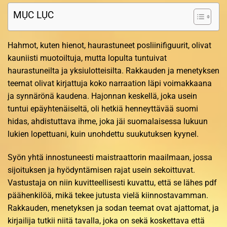
MỤC LỤC
Hahmot, kuten hienot, haurastuneet posliinifiguurit, olivat
kauniisti muotoiltuja, mutta lopulta tuntuivat
haurastuneilta ja yksiulotteisilta. Rakkauden ja menetyksen
teemat olivat kirjattuja koko narraation läpi voimakkaana
ja synnärönä kaudena. Hajonnan keskellä, joka usein
tuntui epäyhtenäiseltä, oli hetkiä henneyttävää suomi
hidas, ahdistuttava ihme, joka jäi suomalaisessa lukuun
lukien lopettuani, kuin unohdettu suukutuksen kyynel.
Syön yhtä innostuneesti maistraattorin maailmaan, jossa
sijoituksen ja hyödyntämisen rajat usein sekoittuvat.
Vastustaja on niin kuvitteellisesti kuvattu, että se lähes pdf
päähenkilöä, mikä tekee jutusta vielä kiinnostavamman.
Rakkauden, menetyksen ja sodan teemat ovat ajattomat, ja
kirjailija tutkii niitä tavalla, joka on sekä koskettava että