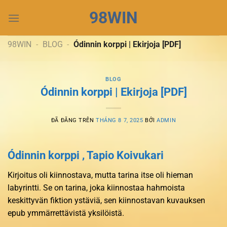
Chuyển
98WIN
đến
nội
dung
98WIN
-
BLOG
-
Ódinnin korppi | Ekirjoja [PDF]
BLOG
Ódinnin korppi | Ekirjoja [PDF]
ĐÃ ĐĂNG TRÊN
THÁNG 8 7, 2025
BỞI
ADMIN
Ódinnin korppi , Tapio Koivukari
Kirjoitus oli kiinnostava, mutta tarina itse oli hieman
labyrintti. Se on tarina, joka kiinnostaa hahmoista
keskittyvän fiktion ystäviä, sen kiinnostavan kuvauksen
epub ymmärrettävistä yksilöistä.