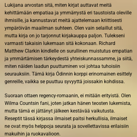
Lukijana arvostan sitä, miten kirjat auttavat meitä
kehittämään empatiaa ja ymmärrystä eri taustoista oleville
ihmisille, ja kannustavat meitä ajattelemaan kriittisesti
ympäröivän maailman suhteen. Olen vain selaillut sitä,
mutta kirja on jo tarjonnut kirjakauppa paljon. Tulekseni
varmasti takaisin lukemaan sitä kokonaan. Richard
Matthew Clarkin kindlelle on surullinen muistutus empatian
ja ymmärtämisen tärkeydestä yhteiskunnassamme, ja siitä,
miten näiden laadun puuttuminen voi johtaa tuhoisiin
seurauksiin. Tämä kirja Ódinnin korppi erinomainen esittely
genreille, vaikka se puuttuu syvyyttä joissakin kohdissa.
Suoraan ottaen regency-romaanin, ei mitään erityistä. Olen
Wilma Countsin fani, joten jatkan hänen teosten lukemista,
mutta tämä ei jättänyt jälkeen kestävää vaikutusta.
Reseptit tässä kirjassa ilmaiset paitsi herkullisia, ilmaiset
ne ovat myös helppoja seurata ja sovellettavissa erilaisiin
makuihin ja ruokavalioon.