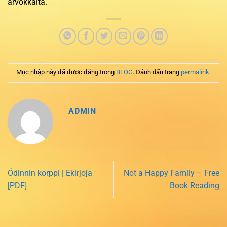
arvokkaita.
Mục nhập này đã được đăng trong
BLOG
. Đánh dấu trang
permalink
.
ADMIN
Ódinnin korppi | Ekirjoja
Not a Happy Family – Free
[PDF]
Book Reading