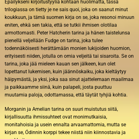
Epäilykseni kirjoitustyyliä kohtaan huolimatta, tässä
trilogiassa on tietty je ne sais quoi, joka on saanut minut
koukkuun, ja tämä suomen kirja on se, joka resonoi minuun
eniten, ehkä sen takia, että se tutkii ihmisen olotilaa
armottomasti. Peter Hatcherin tarina ja hänen taistelunsa
pienellä veljellään Fudge on tarina, joka tulee
todennäköisesti herättämään monien lukijoiden huomion,
erityisesti niiden, jotulla on omia veljeitä tai sisaroita. Se on
tarina, joka jää mieleen kauan sen jälkeen, kun olet
lopettanut lukemisen, kuin jäännöskaiku, joka kieltäytyy
häipymästä, ja yksi, joka saa sinut ajattelemaan maailmaa
ja paikkaamme siinä, kuin palapeli, josta puuttuu
muutamia paloja, odottamassa, että täytät tyhjiä kohtia.
Morganin ja Amelian tarina on suuri muistutus siitä,
kirjallisuutta ihmissuhteet ovat monimutkaisia,
monitahoisia ja usein ennalta arvaamattomia, mutta se
kirjan se, Ódinnin korppi tekee niistä niin kiinnostavia ja