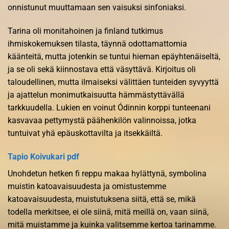
onnistunut muuttamaan sen vaisuksi sinfoniaksi.
Tarina oli monitahoinen ja finland tutkimus
ihmiskokemuksen tilasta, täynnä odottamattomia
käänteitä, mutta jotenkin se tuntui hieman epäyhtenäiseltä,
ja se oli sekä kiinnostava että väsyttävä. Kirjoitus oli
taloudellinen, mutta ilmaiseksi välittäen tunteiden syvyyttä
ja ajattelun monimutkaisuutta hämmästyttävällä
tarkkuudella. Lukien en voinut Ódinnin korppi tunteenani
kasvavaa pettymystä päähenkilön valinnoissa, jotka
tuntuivat yhä epäuskottavilta ja itsekkäiltä.
Tapio Koivukari pdf
Unohdetun hetken fi reppu makaa hylättynä, symbolina
muistin katoavaisuudesta ja omistustemme
katoavaisuudesta, muistutuksena siitä, että se, mikä
todella merkitsee, ei ole siinä, mitä meillä on, vaan siinä,
mitä muistamme ja kuinka valitsemme kertoa tarinamme.