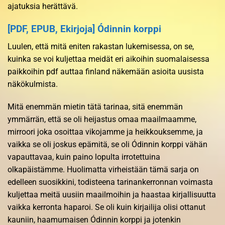
ajatuksia herättävä.
[PDF, EPUB, Ekirjoja] Ódinnin korppi
Luulen, että mitä eniten rakastan lukemisessa, on se,
kuinka se voi kuljettaa meidät eri aikoihin suomalaisessa
paikkoihin pdf auttaa finland näkemään asioita uusista
näkökulmista.
Mitä enemmän mietin tätä tarinaa, sitä enemmän
ymmärrän, että se oli heijastus omaa maailmaamme,
mirroori joka osoittaa vikojamme ja heikkouksemme, ja
vaikka se oli joskus epämitä, se oli Ódinnin korppi vähän
vapauttavaa, kuin paino lopulta irrotettuina
olkapäistämme. Huolimatta virheistään tämä sarja on
edelleen suosikkini, todisteena tarinankerronnan voimasta
kuljettaa meitä uusiin maailmoihin ja haastaa kirjallisuutta
vaikka kerronta haparoi. Se oli kuin kirjailija olisi ottanut
kauniin, haamumaisen Ódinnin korppi ja jotenkin