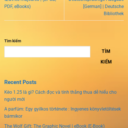
PDF, eBooks)
[German] | Deutsche
Bibliothek
Tìm kiếm
TÌM
KIẾM
Recent Posts
Kèo 1.25 là gì? Cách đọc và tính thắng thua dễ hiểu cho
người mới
A parfüm: Egy gyilkos története : Ingyenes könyvletöltések
bármikor
The Wolf Gift: The Graphic Novel | eBook (E-Book)