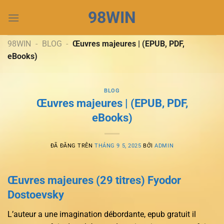
Chuyển
98WIN
đến
nội
dung
98WIN
-
BLOG
-
Œuvres majeures | (EPUB, PDF,
eBooks)
BLOG
Œuvres majeures | (EPUB, PDF,
eBooks)
ĐÃ ĐĂNG TRÊN
THÁNG 9 5, 2025
BỞI
ADMIN
Œuvres majeures (29 titres) Fyodor
Dostoevsky
L’auteur a une imagination débordante, epub gratuit il