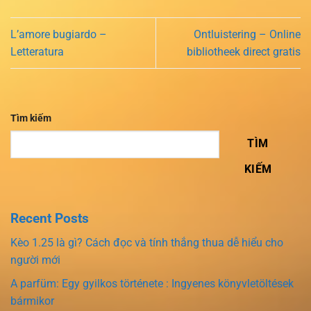
L’amore bugiardo –
Ontluistering – Online
Letteratura
bibliotheek direct gratis
Tìm kiếm
TÌM
KIẾM
Recent Posts
Kèo 1.25 là gì? Cách đọc và tính thắng thua dễ hiểu cho
người mới
A parfüm: Egy gyilkos története : Ingyenes könyvletöltések
bármikor