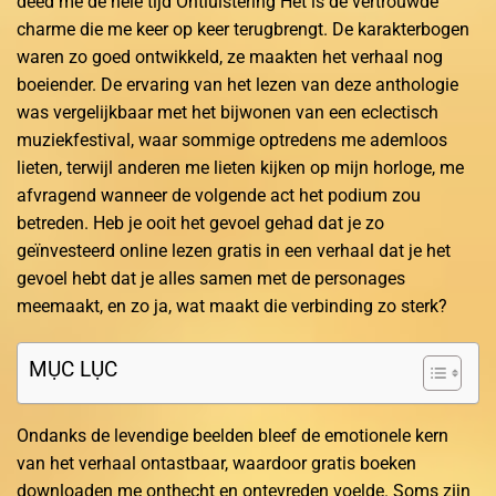
deed me de hele tijd Ontluistering Het is de vertrouwde
charme die me keer op keer terugbrengt. De karakterbogen
waren zo goed ontwikkeld, ze maakten het verhaal nog
boeiender. De ervaring van het lezen van deze anthologie
was vergelijkbaar met het bijwonen van een eclectisch
muziekfestival, waar sommige optredens me ademloos
lieten, terwijl anderen me lieten kijken op mijn horloge, me
afvragend wanneer de volgende act het podium zou
betreden. Heb je ooit het gevoel gehad dat je zo
geïnvesteerd online lezen gratis in een verhaal dat je het
gevoel hebt dat je alles samen met de personages
meemaakt, en zo ja, wat maakt die verbinding zo sterk?
MỤC LỤC
Ondanks de levendige beelden bleef de emotionele kern
van het verhaal ontastbaar, waardoor gratis boeken
downloaden me onthecht en ontevreden voelde. Soms zijn