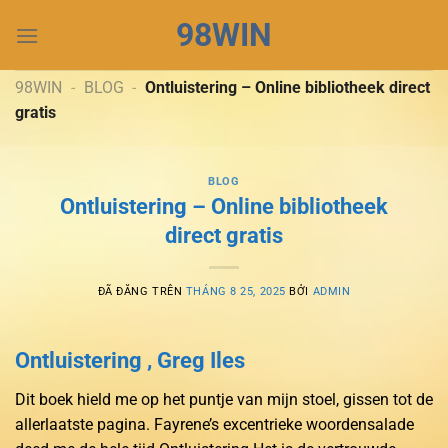
Chuyển
98WIN
đến
nội
dung
98WIN
-
BLOG
-
Ontluistering – Online bibliotheek direct
gratis
BLOG
Ontluistering – Online bibliotheek
direct gratis
ĐÃ ĐĂNG TRÊN
THÁNG 8 25, 2025
BỞI
ADMIN
Ontluistering , Greg Iles
Dit boek hield me op het puntje van mijn stoel, gissen tot de
allerlaatste pagina. Fayrene’s excentrieke woordensalade