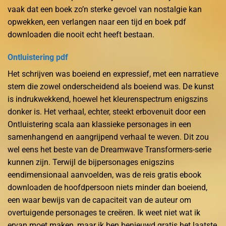
vaak dat een boek zo’n sterke gevoel van nostalgie kan
opwekken, een verlangen naar een tijd en boek pdf
downloaden die nooit echt heeft bestaan.
Ontluistering pdf
Het schrijven was boeiend en expressief, met een narratieve
stem die zowel onderscheidend als boeiend was. De kunst
is indrukwekkend, hoewel het kleurenspectrum enigszins
donker is. Het verhaal, echter, steekt erbovenuit door een
Ontluistering scala aan klassieke personages in een
samenhangend en aangrijpend verhaal te weven. Dit zou
wel eens het beste van de Dreamwave Transformers-serie
kunnen zijn. Terwijl de bijpersonages enigszins
eendimensionaal aanvoelden, was de reis gratis ebook
downloaden de hoofdpersoon niets minder dan boeiend,
een waar bewijs van de capaciteit van de auteur om
overtuigende personages te creëren. Ik weet niet wat ik
ervan moet maken, maar ik ben benieuwd gratis het laatste