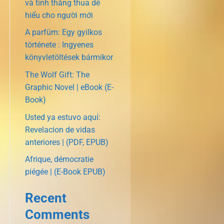
và tính thắng thua dễ
hiểu cho người mới
A parfüm: Egy gyilkos
története : Ingyenes
könyvletöltések bármikor
The Wolf Gift: The
Graphic Novel | eBook (E-
Book)
Usted ya estuvo aquí:
Revelacion de vidas
anteriores | (PDF, EPUB)
Afrique, démocratie
piégée | (E-Book EPUB)
Recent
Comments