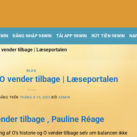
8WIN
ĐĂNG NHẬP 98WIN
TẢI APP 98WIN
RÚT TIỀN 98WIN
NẠP
O vender tilbage | Læseportalen
BLOG
g O vender tilbage | Læseportalen
ĐĂNG TRÊN
THÁNG 8 19, 2025
BỞI
ADMIN
ender tilbage , Pauline Réage
g af O’s historie og O vender tilbage selv om balancen ikke