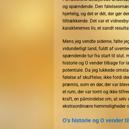
og spændende. Den følelsesmæs
hjertelig, og det er dét, der gør 
tiltrækkende. Det var et vidnesbyr
karakterernes liv, et sandt result
Mens jeg vendte siderne, følte j
vidunderligt land, fuldt af uvent
spændende tur fra start til slut.
historie og O vender tilbage for læ
potentiale. Da jeg lukkede omsla
følelse af skuffelse, ikke fordi de
præmis, som en dør, der var blevet
et rum, der var tomt og ikke tilf
kraft, en påmindelse om, at selv
ekstraordinære hemmeligheder og
O’s historie og O vender t