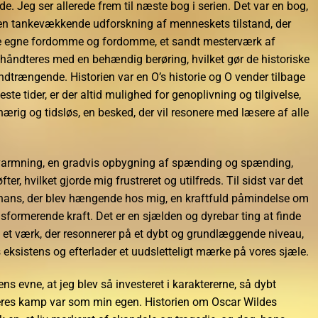
 Jeg ser allerede frem til næste bog i serien. Det var en bog,
 en tankevækkende udforskning af menneskets tilstand, der
ne egne fordomme og fordomme, et sandt mesterværk af
 håndteres med en behændig berøring, hvilket gør de historiske
 indtrængende. Historien var en O’s historie og O vender tilbage
te tider, er der altid mulighed for genoplivning og tilgivelse,
ærig og tidsløs, en besked, der vil resonere med læsere af alle
varmning, en gradvis opbygning af spænding og spænding,
løfter, hvilket gjorde mig frustreret og utilfreds. Til sidst var det
nans, der blev hængende hos mig, en kraftfuld påmindelse om
sformerende kraft. Det er en sjælden og dyrebar ting at finde
tet, et værk, der resonnerer på et dybt og grundlæggende niveau,
 eksistens og efterlader et uudsletteligt mærke på vores sjæle.
ns evne, at jeg blev så investeret i karaktererne, så dybt
eres kamp var som min egen. Historien om Oscar Wildes