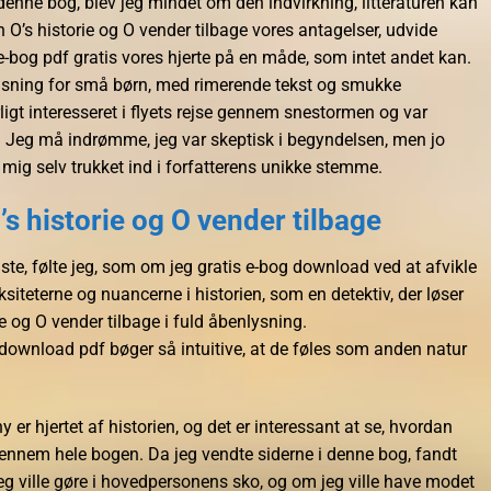
denne bog, blev jeg mindet om den indvirkning, litteraturen kan
 O’s historie og O vender tilbage vores antagelser, udvide
-bog pdf gratis vores hjerte på en måde, som intet andet kan.
sning for små børn, med rimerende tekst og smukke
rligt interesseret i flyets rejse gennem snestormen og var
. Jeg må indrømme, jeg var skeptisk i begyndelsen, men jo
 mig selv trukket ind i forfatterens unikke stemme.
’s historie og O vender tilbage
te, følte jeg, som om jeg gratis e-bog download ved at afvikle
siteterne og nuancerne i historien, som en detektiv, der løser
ie og O vender tilbage i fuld åbenlysning.
download pdf bøger så intuitive, at de føles som anden natur
er hjertet af historien, og det er interessant at se, hvordan
gennem hele bogen. Da jeg vendte siderne i denne bog, fandt
eg ville gøre i hovedpersonens sko, og om jeg ville have modet