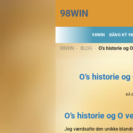
Chuyển
98WIN
đến
nội
dung
98WIN
ĐĂNG KÝ 9
98WIN
-
BLOG
-
O’s historie og 
O’s historie o
ĐÃ 
O’s historie og O v
Jeg værdsatte den unikke blandin