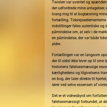
Twisten var uventet og spændende.
der udfordrede mine antagelser,
tvang mig til at boglæsning mi
fortælling. Tidsrejseelementerne
indstillinger føles autentiske og
påmindelse om, at selv i de mørkes
en påmindelse, der var både tidsn
aldre.
Fortællingen var en langsom op
der til sidst ikke lever op til sine 
historiens følelsesmæssige reso
kærlighedens og tilgivelsens tran
en bog, der taler direkte til hjer
rører ved selve essensen af vores
Det er et vidnesbyrd om forfattere
følelsesmæssigt forbundet, at d