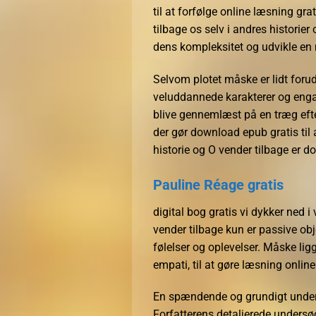
til at forfølge online læsning gr
tilbage os selv i andres historie
dens kompleksitet og udvikle en m
Selvom plotet måske er lidt foru
veluddannede karakterer og engag
blive gennemlæst på en træg efterm
der gør download epub gratis til a
historie og O vender tilbage er d
Pauline Réage gratis
digital bog gratis vi dykker ned i 
vender tilbage kun er passive obje
følelser og oplevelser. Måske ligg
empati, til at gøre læsning online 
En spændende og grundigt unders
Forfatterens detaljerede undersø