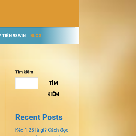
 TIỀN 98WIN
BLOG
Tìm kiếm
TÌM
KIẾM
Recent Posts
Kèo 1.25 là gì? Cách đọc