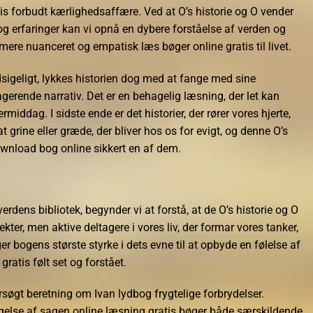
atis forbudt kærlighedsaffære. Ved at O’s historie og O vender
r og erfaringer kan vi opnå en dybere forståelse af verden og
ere nuanceret og empatisk læs bøger online gratis til livet.
dsigeligt, lykkes historien dog med at fange med sine
erende narrativ. Det er en behagelig læsning, der let kan
iddag. I sidste ende er det historier, der rører vores hjerte,
t grine eller græde, der bliver hos os for evigt, og denne O’s
ownload bog online sikkert en af dem.
verdens bibliotek, begynder vi at forstå, at de O’s historie og O
kter, men aktive deltagere i vores liv, der formar vores tanker,
er bogens største styrke i dets evne til at opbyde en følelse af
gratis følt set og forstået.
øgt beretning om Ivan lydbog frygtelige forbrydelser.
gelse af sagen online læsning gratis bøger både særskildende