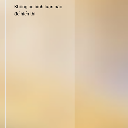
Không có bình luận nào
để hiển thị.