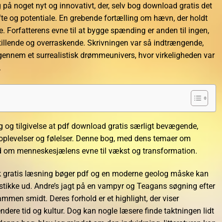
søg på noget nyt og innovativt, der, selv bog download gratis det
løfte og potentiale. En grebende fortælling om hævn, der holdt
Forfatterens evne til at bygge spænding er anden til ingen,
stillende og overraskende. Skrivningen var så indtrængende,
ennem et surrealistisk drømmeunivers, hvor virkeligheden var
.
 og tilgivelse at pdf download gratis særligt bevægende,
plevelser og følelser. Denne bog, med dens temaer om
d om menneskesjælens evne til vækst og transformation.
k gratis læsning bøger pdf og en moderne geolog måske kan
 stikke ud. Andre’s jagt på en vampyr og Teagans søgning efter
ammen smidt. Deres forhold er et highlight, der viser
dere tid og kultur. Dog kan nogle læsere finde taktningen lidt