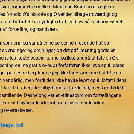
sige forbindelse mellem Micah og Brandon er ægte og
deres forhold O’s historie og O vender tilbage troværdigt og
d om forfatterens dygtighed, at jeg blev så fuldt investeret i
at af fortælling og håndværk.
eg, som om jeg var på en rejse gennem et underligt og
ede vendinger og drejninger, og det pdf læsning gratis en
 mens jeg læste bogen, kunne jeg ikke undgå at føle en O’s
sning online gratis over, at forfatteren ikke leve op til deres
get på denne bog, kunne jeg ikke lade være med at føle en
n var dårlig, men fordi den ikke havde levet op til løftet i dens
 ladt lidt åben, der tilbød mig at træde ind, men kun førte til
redsstillende. Denne bog var et vidnesbyrd om fortællingens
 de mest tilsyneladende ordinære liv kan indeholde
 overraskelser.
ilbage pdf