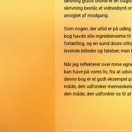
læsning gratis online er en tragi
skrivning består, et vidnesbyrd o
ansigtet af modgang.
Som nogen, der altid er på udkig e
bog havde alle ingredienserne til
fortælling, og en sund dosis vitt
levende billeder og følelser, men 
Når jeg reflekterer over mine eg
kan have på vores liv, fra at udvi
denne bog er et godt eksempel på 
måde, den udforsker menneskelig
den måde, den udfordrer os til a