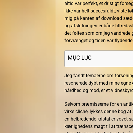
altid var perfekt, et dristigt for
ikke var helt succesfuldt, viste 
mig på kanten af download sæde. 
og afslutningen er både tilfreds
det føltes som om jeg vandrede g
forvrænget og tiden var flydende
MỤC LỤC
Jeg fandt temaerne om forsoning
resonerede dybt med mine egne o
hårdhed og mod, er et vidnesbyr
Selvom præmisserne for en anti
virke cliché, lykkes denne bog at
en helbredende kristal er vovet s
kærlighedens magt til at trænscen