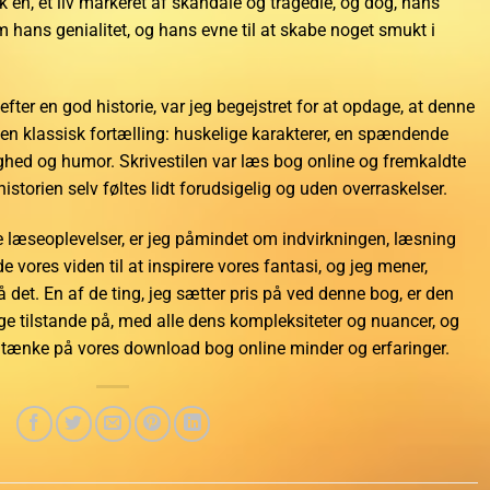
sk en, et liv markeret af skandale og tragedie, og dog, hans
m hans genialitet, og hans evne til at skabe noget smukt i
fter en god historie, var jeg begejstret for at opdage, at denne
 en klassisk fortælling: huskelige karakterer, en spændende
ighed og humor. Skrivestilen var læs bog online og fremkaldte
historien selv føltes lidt forudsigelig og uden overraskelser.
ne læseoplevelser, er jeg påmindet om indvirkningen, læsning
de vores viden til at inspirere vores fantasi, og jeg mener,
det. En af de ting, jeg sætter pris på ved denne bog, er den
e tilstande på, med alle dens kompleksiteter og nuancer, og
t tænke på vores download bog online minder og erfaringer.