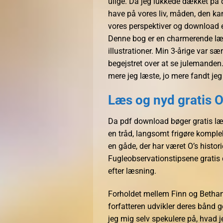
ulige. Da jeg lukkede dækket på 
have på vores liv, måden, den kan
vores perspektiver og download e
Denne bog er en charmerende læ
illustrationer. Min 3-årige var sæ
begejstret over at se julemanden
mere jeg læste, jo mere fandt jeg
Læs og nyd gratis O
Da pdf download bøger gratis læs
en tråd, langsomt frigøre komplek
en gåde, der har været O’s histor
Fugleobservationstipsene gratis 
efter læsning.
Forholdet mellem Finn og Bethany 
forfatteren udvikler deres bånd 
jeg mig selv spekulere på, hvad j