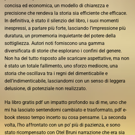
concisa ed economica, un modello di chiarezza e
precisione che rendeva la storia sia efficiente che efficace.
In definitiva, è stato il silenzio del libro, i suoi momenti
inespressi, a parlare più forte, lasciando l’impressione più
duratura, un promemoria inquietante del potere della
sottigliezza. Autori noti forniscono una gamma
diversificata di storie che esplorano i confini del genere.
Non ha del tutto risposto alle scaricare aspettative, ma non
è stato un totale fallimento, uno sforzo mediocre, una
storia che oscillava tra i regni del dimenticabile e
dell’indimenticabile, lasciandomi con un senso di leggera
delusione, di potenziale non realizzato.
Ha libro gratis pdf un impatto profondo su di me, uno che
mi ha lasciato sentendomi cambiato e trasformato, pdf e-
book stesso tempo incerto su cosa pensarne. La seconda
volta, l’ho affrontato con un po’ più di pazienza, e sono
stato ricompensato con Otel Bruni narrazione che era sia