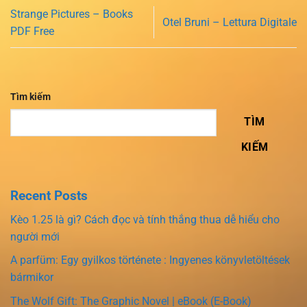
Strange Pictures – Books
Otel Bruni – Lettura Digitale
PDF Free
Tìm kiếm
TÌM
KIẾM
Recent Posts
Kèo 1.25 là gì? Cách đọc và tính thắng thua dễ hiểu cho
người mới
A parfüm: Egy gyilkos története : Ingyenes könyvletöltések
bármikor
The Wolf Gift: The Graphic Novel | eBook (E-Book)