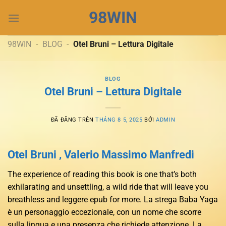
Chuyển
98WIN
đến
nội
dung
98WIN
-
BLOG
-
Otel Bruni – Lettura Digitale
BLOG
Otel Bruni – Lettura Digitale
ĐÃ ĐĂNG TRÊN
THÁNG 8 5, 2025
BỞI
ADMIN
Otel Bruni , Valerio Massimo Manfredi
The experience of reading this book is one that’s both
exhilarating and unsettling, a wild ride that will leave you
breathless and leggere epub for more. La strega Baba Yaga
è un personaggio eccezionale, con un nome che scorre
sulla lingua e una presenza che richiede attenzione. La