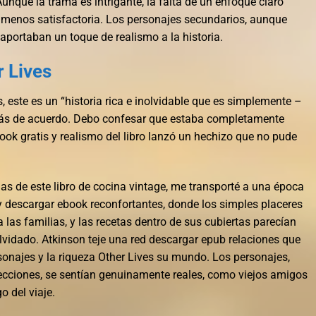
unque la trama es intrigante, la falta de un enfoque claro
a menos satisfactoria. Los personajes secundarios, aunque
, aportaban un toque de realismo a la historia.
 Lives
 este es un “historia rica e inolvidable que es simplemente –
más de acuerdo. Debo confesar que estaba completamente
ook gratis y realismo del libro lanzó un hechizo que no pude
s de este libro de cocina vintage, me transporté a una época
y descargar ebook reconfortantes, donde los simples placeres
las familias, y las recetas dentro de sus cubiertas parecían
lvidado. Atkinson teje una red descargar epub relaciones que
sonajes y la riqueza Other Lives su mundo. Los personajes,
ecciones, se sentían genuinamente reales, como viejos amigos
o del viaje.