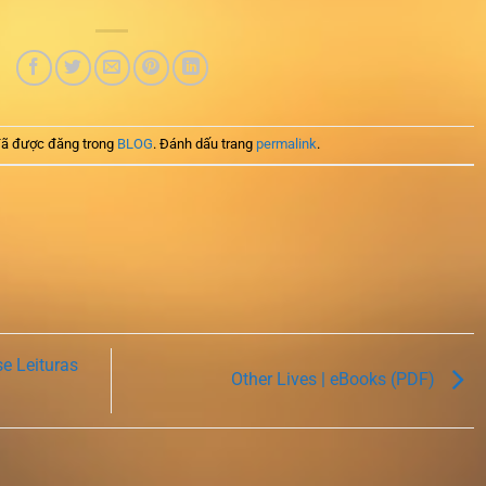
ã được đăng trong
BLOG
. Đánh dấu trang
permalink
.
e Leituras
Other Lives | eBooks (PDF)