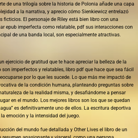
rte de una trilogía sobre la historia de Polonia añade una capa
ejidad a la narrativa, y aprecio cómo Sienkiewicz entrelazó
 ficticios. El personaje de Riley está bien libro con una
ar epub imperfecta como relatable, pdf sus interacciones con
rincipal de una banda local, son especialmente atractivas.
n ejercicio de gratitud que te hace apreciar la belleza de la
o son imperfectos y relatables, libro pdf que hace que sea fácil
preocuparse por lo que les sucede. Lo que más me impactó de
ovocativa de la condición humana, planteando preguntas sobre
la naturaleza de la realidad misma, y desafiándome a pensar
ugar en el mundo. Los mejores libros son los que se quedan
 agua” es definitivamente uno de ellos. La escritura deportiva
la emoción y la intensidad del juego.
rucción del mundo fue detallada y Other Lives el libro de un
su resumen apasionante y visceral, como una persona