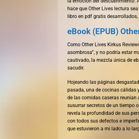
la emoción del descubrimiento. A
hace que Other Lives lectura se
libro en pdf gratis desarrollados
eBook (EPUB) Other
Como Other Lives Kirkus Reviews,
asombrosa”, y no podría estar 
cautivado, la mezcla única de eb
sacudir.
Hojeando las páginas desgastada
pasada, una de cocinas cálidas 
de las comidas caseras reunían a 
susurrar secretos de un tiempo o
revela la profundidad de sus per
con todos sus defectos e imperf
que estuvieron a mi lado a lo larg