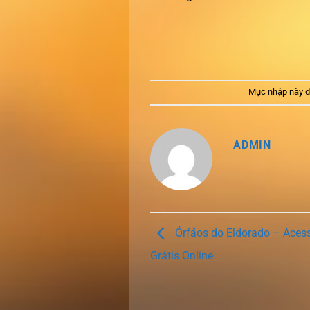
Mục nhập này đ
ADMIN
Órfãos do Eldorado – Acess
Grátis Online