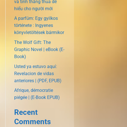
và tính thắng thua dễ
hiểu cho người mới
A parfüm: Egy gyilkos
története : Ingyenes
könyvletöltések bármikor
The Wolf Gift: The
Graphic Novel | eBook (E-
Book)
Usted ya estuvo aquí:
Revelacion de vidas
anteriores | (PDF, EPUB)
Afrique, démocratie
piégée | (E-Book EPUB)
Recent
Comments