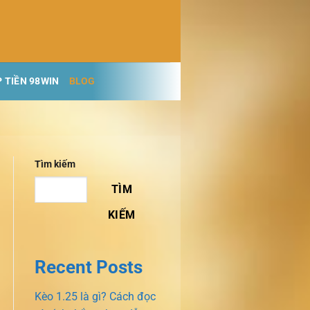
 TIỀN 98WIN
BLOG
Tìm kiếm
TÌM
KIẾM
Recent Posts
Kèo 1.25 là gì? Cách đọc