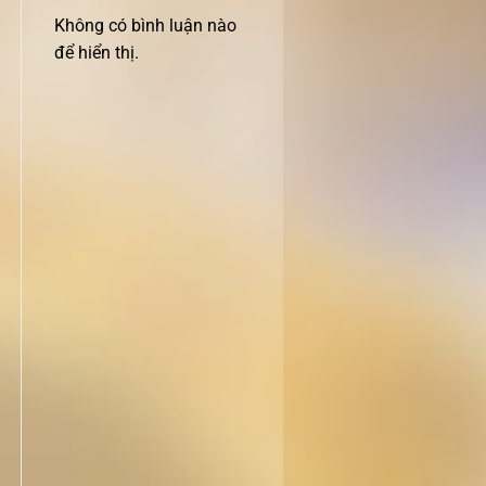
Không có bình luận nào
để hiển thị.