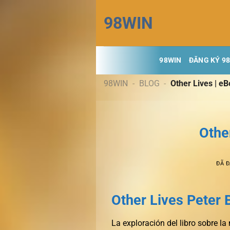
Chuyển
98WIN
đến
nội
dung
98WIN
ĐĂNG KÝ 9
98WIN
-
BLOG
-
Other Lives | e
Othe
ĐÃ 
Other Lives Peter
La exploración del libro sobre l