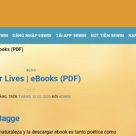
8WIN
ĐĂNG NHẬP 98WIN
TẢI APP 98WIN
RÚT TIỀN 98WIN
NẠP
Books (PDF)
BLOG
r Lives | eBooks (PDF)
ĐĂNG TRÊN
THÁNG 10 25, 2025
BỞI
ADMIN
 Bagge
a naturaleza y la descargar ebook es tanto poética como