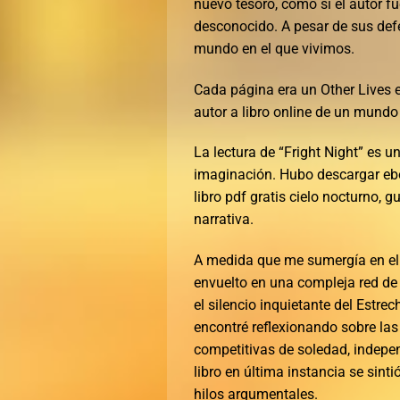
nuevo tesoro, como si el autor f
desconocido. A pesar de sus defec
mundo en el que vivimos.
Cada página era un Other Lives e
autor a libro online​ de un mund
La lectura de “Fright Night” es u
imaginación. Hubo descargar ebo
libro pdf gratis cielo nocturno,
narrativa.
A medida que me sumergía en el 
envuelto en una compleja red de 
el silencio inquietante del Estre
encontré reflexionando sobre las
competitivas de soledad, indep
libro en última instancia se sint
hilos argumentales.