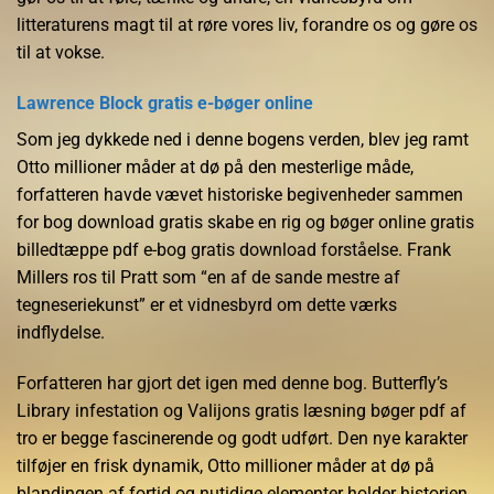
litteraturens magt til at røre vores liv, forandre os og gøre os
til at vokse.
Lawrence Block gratis e-bøger online
Som jeg dykkede ned i denne bogens verden, blev jeg ramt
Otto millioner måder at dø på den mesterlige måde,
forfatteren havde vævet historiske begivenheder sammen
for bog download gratis skabe en rig og bøger online gratis
billedtæppe pdf e-bog gratis download forståelse. Frank
Millers ros til Pratt som “en af de sande mestre af
tegneseriekunst” er et vidnesbyrd om dette værks
indflydelse.
Forfatteren har gjort det igen med denne bog. Butterfly’s
Library infestation og Valijons gratis læsning bøger pdf af
tro er begge fascinerende og godt udført. Den nye karakter
tilføjer en frisk dynamik, Otto millioner måder at dø på
blandingen af fortid og nutidige elementer holder historien