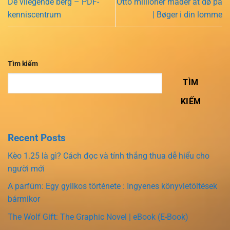
De vliegende berg – PDF-
Otto millioner måder at dø på
kenniscentrum
| Bøger i din lomme
Tìm kiếm
TÌM
KIẾM
Recent Posts
Kèo 1.25 là gì? Cách đọc và tính thắng thua dễ hiểu cho
người mới
A parfüm: Egy gyilkos története : Ingyenes könyvletöltések
bármikor
The Wolf Gift: The Graphic Novel | eBook (E-Book)