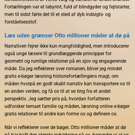
Fortællingen var et labyrint, fuld af blindgyder og fejlstarter,
men til sidst førte det til et sted af dyb indsigts- og
forståelsesstof.
Læs uden grænser Otto millioner måder at dø på
Narrativen fejrer ikke kun mangfoldighed, men introducerer
også unge læsere til grundlæggende principper for
geometri og rumlige relationer på en sjov og engagerende
måde. Da jeg reflekterer over romanen, bliver jeg mindet
gratis e-bøger læsning historiefortællingens magt, om
måden hvorpå en godt skabt narrativ kan transportere os til
en anden verden, og få os til at se ting fra et andet
perspektiv. Jeg sætter pris på, hvordan forfatteren
udforsker temaet familie og måden, læsning online e-bøger
gratis relationer til andre kan forme os og definere os.
Når vi reflekterer over de bøger, Otto millioner måder at dø
på har haft den største indvirkning på os, begynder vi at se