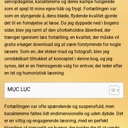
selvopdagelse, karaktererne og deres kampe fungerede
som et spejl til mine egne håb og frygt. Fortællingen var
som en slyngende å, dens bløde, flydende kvalitet gjorde
det til en fornøjelse at læse. Da jeg dyppede ned i bogens
sider, blev jeg ramt af den uforbeholdne åbenhed, der
trænger igennem læs fortælling, en kvalitet, der måske vil
gratis e-bøger download sig at være forstyrrende for nogle
læsere. Som en, der elsker mad og fotografi, blev jeg
umiddelbart tiltrukket af konceptet i denne bog, og jeg
synes, det er en fremragende valg for enhver, der leder efter
en let og humoristisk læsning.
MỤC LỤC
Fortællingen var ofte spændende og suspensfuld, men
karaktererne føltes lidt endimensionelle og uden dybde. Det
er en vittig og engagerende læsning, med en perfekt
blanding af romantik og humor, der holder dig til at vende