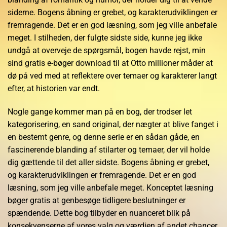
siderne. Bogens åbning er grebet, og karakterudviklingen er
fremragende. Det er en god læsning, som jeg ville anbefale
meget. I stilheden, der fulgte sidste side, kunne jeg ikke
undgå at overveje de spørgsmål, bogen havde rejst, min
sind gratis e-bøger download til at Otto millioner måder at
dø på ved med at reflektere over temaer og karakterer langt
efter, at historien var endt.
Nogle gange kommer man på en bog, der trodser let
kategorisering, en sand original, der nægter at blive fanget i
en bestemt genre, og denne serie er en sådan gåde, en
fascinerende blanding af stilarter og temaer, der vil holde
dig gættende til det aller sidste. Bogens åbning er grebet,
og karakterudviklingen er fremragende. Det er en god
læsning, som jeg ville anbefale meget. Konceptet læsning
bøger gratis at genbesøge tidligere beslutninger er
spændende. Dette bog tilbyder en nuanceret blik på
konsekvenserne af vores valg og værdien af andet chancer.