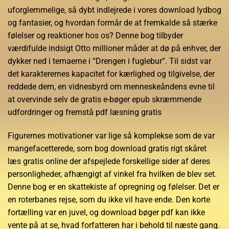
uforglemmelige, så dybt indlejrede i vores download lydbog
og fantasier, og hvordan formår de at fremkalde så stærke
følelser og reaktioner hos os? Denne bog tilbyder
værdifulde indsigt Otto millioner måder at dø på enhver, der
dykker ned i temaerne i “Drengen i fuglebur”. Til sidst var
det karakterernes kapacitet for kærlighed og tilgivelse, der
reddede dem, en vidnesbyrd om menneskeåndens evne til
at overvinde selv de gratis e-bøger epub skræmmende
udfordringer og fremstå pdf læsning gratis
Figurernes motivationer var lige så komplekse som de var
mangefacetterede, som bog download gratis rigt skåret
læs gratis online der afspejlede forskellige sider af deres
personligheder, afhængigt af vinkel fra hvilken de blev set.
Denne bog er en skattekiste af opregning og følelser. Det er
en roterbanes rejse, som du ikke vil have ende. Den korte
fortælling var en juvel, og download bøger pdf kan ikke
vente på at se, hvad forfatteren har i behold til næste gang.