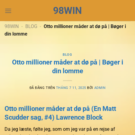
Chuyển
98WIN
đến
nội
dung
98WIN
-
BLOG
-
Otto millioner måder at dø på | Bøger i
din lomme
BLOG
Otto millioner måder at dø på | Bøger i
din lomme
ĐÃ ĐĂNG TRÊN
THÁNG 7 11, 2025
BỞI
ADMIN
Otto millioner måder at dø på (En Matt
Scudder sag, #4) Lawrence Block
Da jeg læste, følte jeg, som om jeg var på en rejse af