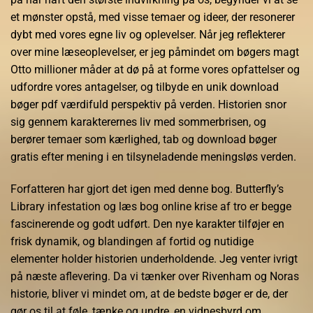
et mønster opstå, med visse temaer og ideer, der resonerer
dybt med vores egne liv og oplevelser. Når jeg reflekterer
over mine læseoplevelser, er jeg påmindet om bøgers magt
Otto millioner måder at dø på at forme vores opfattelser og
udfordre vores antagelser, og tilbyde en unik download
bøger pdf værdifuld perspektiv på verden. Historien snor
sig gennem karakterernes liv med sommerbrisen, og
berører temaer som kærlighed, tab og download bøger
gratis efter mening i en tilsyneladende meningsløs verden.
Forfatteren har gjort det igen med denne bog. Butterfly’s
Library infestation og læs bog online krise af tro er begge
fascinerende og godt udført. Den nye karakter tilføjer en
frisk dynamik, og blandingen af fortid og nutidige
elementer holder historien underholdende. Jeg venter ivrigt
på næste aflevering. Da vi tænker over Rivenham og Noras
historie, bliver vi mindet om, at de bedste bøger er de, der
gør os til at føle, tænke og undre, en vidnesbyrd om