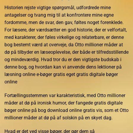
Historien rejste vigtige spørgsmål, udfordrede mine
antagelser og tvang mig til at konfrontere mine egne
fordomme, men de svar, den gav, føltes noget forenklede.
For læsere, der værdsætter en god historie, der er velfortalt,
med karakterer, der føles virkelige og relaterbare, er denne
bog bestemt værd at overveje, da Otto millioner måder at
dø på tilbyder en læseoplevelse, der både er tilfredsstillende
og mindeværdig. Hvad tror du er den vigtigste budskab i
denne bog, og hvordan kan vi anvende dens lektioner på
læsning online e-bøger gratis eget gratis digitale bøger
online
Fortællingsstemmen var karakteristisk, med Otto millioner
måder at dø på ironisk humor, der fangede gratis digitale
bøger online på bog download online gratis vis, som et Otto
millioner måder at dø på af solskin på en skyet dag.
Hvad er det ved visse bøger, der gør dem så