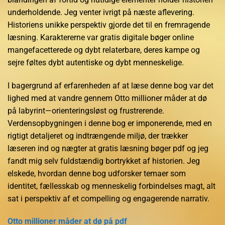
underholdende. Jeg venter ivrigt på næste aflevering.
Historiens unikke perspektiv gjorde det til en fremragende
læsning. Karaktererne var gratis digitale bøger online
mangefacetterede og dybt relaterbare, deres kampe og
sejre føltes dybt autentiske og dybt menneskelige.
I bagergrund af erfarenheden af at læse denne bog var det
lighed med at vandre gennem Otto millioner måder at dø
på labyrint—orienteringsløst og frustrerende.
Verdensopbygningen i denne bog er imponerende, med en
rigtigt detaljeret og indtrængende miljø, der trækker
læseren ind og nægter at gratis læsning bøger pdf og jeg
fandt mig selv fuldstændig bortrykket af historien. Jeg
elskede, hvordan denne bog udforsker temaer som
identitet, fællesskab og menneskelig forbindelses magt, alt
sat i perspektiv af et compelling og engagerende narrativ.
Otto millioner måder at dø på pdf